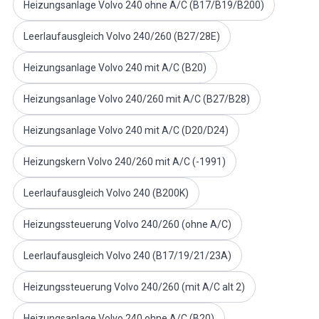
Volvo 1800 Ersatzteile
Heizungsanlage Volvo 240 ohne A/C (B17/B19/B200)
Volvo 1800 Bremsanlage
Volvo 1800 Kraftstoff-/Auspuffanlage
Leerlaufausgleich Volvo 240/260 (B27/28E)
Volvo 1800 KarosserieErsatzteile
Heizungsanlage Volvo 240 mit A/C (B20)
Volvo 1800 Kühlsystem
Volvo 1800 Motor Drosselklappengestänge
Heizungsanlage Volvo 240/260 mit A/C (B27/B28)
Volvo 1800 MotorErsatzteile
Volvo 1800 Elektrische Ausrüstung
Heizungsanlage Volvo 240 mit A/C (D20/D24)
Volvo 1800 Vorderradaufhängung
Volvo 1800 Getriebe/Hinterradaufhängung
Heizungskern Volvo 240/260 mit A/C (-1991)
Volvo 1800 InnenausstattungsErsatzteile
Volvo 1800 Heizungsanlage/Frischluft (1961-73)
Leerlaufausgleich Volvo 240 (B200K)
Volvo 1800 Räder/Nabenkappen
Volvo 1800 Sonstiges
Heizungssteuerung Volvo 240/260 (ohne A/C)
Volvo 140/164 Ersatzteile
Leerlaufausgleich Volvo 240 (B17/19/21/23A)
Volvo 140/164 KarosserieErsatzteile
Volvo 140/164 Bremssystem
Heizungssteuerung Volvo 240/260 (mit A/C alt 2)
Volvo 140/164 Kühlsystem
Volvo 140/164 Elektrische Ausrüstung
Heizungsanlage Volvo 240 ohne A/C (B20)