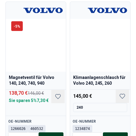
-
5
%
Magnetventil für Volvo
Klimaanlagenschlauch für
140, 240, 740, 940
Volvo 240, 245, 260
138,70 €
146,00 €
145,00 €
Sie sparen
5%
7,30 €
240
Verfügbar
Verfügbar
OE-NUMMER
OE-NUMMER
1266026
460532
1234874