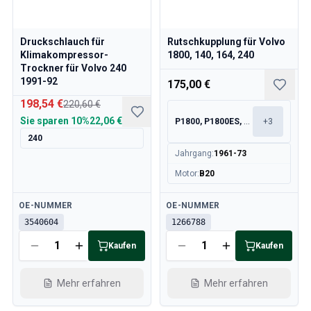
Druckschlauch für
Rutschkupplung für Volvo
Klimakompressor-
1800, 140, 164, 240
Trockner für Volvo 240
1991-92
175,00 €
198,54 €
220,60 €
Sie sparen
10%
22,06 €
P1800, P1800ES, 140, 164
+
3
240
Jahrgang
:
1961-73
Motor
:
B20
Verfügbar
Verfügbar
OE-NUMMER
OE-NUMMER
3540604
1266788
Kaufen
Kaufen
Mehr erfahren
Mehr erfahren