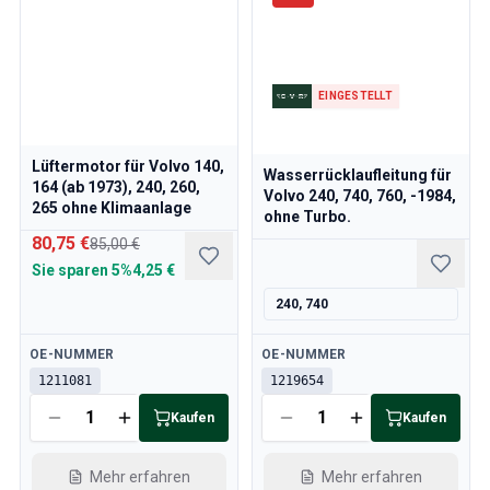
EINGESTELLT
Lüftermotor für Volvo 140,
Wasserrücklaufleitung für
164 (ab 1973), 240, 260,
Volvo 240, 740, 760, -1984,
265 ohne Klimaanlage
ohne Turbo.
80,75 €
85,00 €
Sie sparen
5%
4,25 €
240, 740
Verfügbar
Verfügbar
OE-NUMMER
OE-NUMMER
1211081
1219654
Kaufen
Kaufen
Mehr erfahren
Mehr erfahren