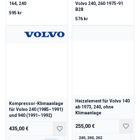
Kühlsystem
164, 240
Volvo 240, 260 1975-91
B28
Antrieb
595 kr
Gasgestänge
576 kr
Fahrwerk & Lenkung
Heizung & Klima
Zubehör & Sonstiges
Karosserie
Innenausstattung
Aktion
Aktion des Monats
Heizelement für Volvo 140
Kompressor-Klimaanlage
ab 1973, 240, ohne
für Volvo 240 (1985–1991)
Klimaanlage
und 940 (1991–1992)
255,00 €
435,00 €
240, 260, 262