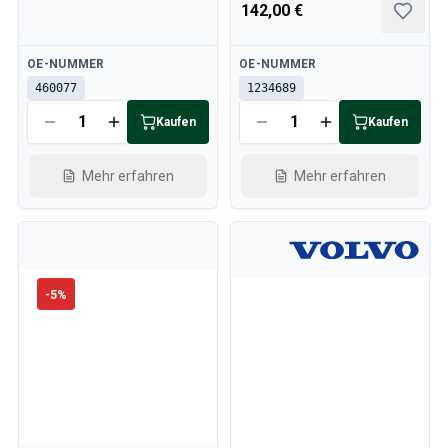
142,00 €
Verfügbar
Verfügbar
OE-NUMMER
OE-NUMMER
460077
1234689
Kaufen
Kaufen
Mehr erfahren
Mehr erfahren
-
5
%