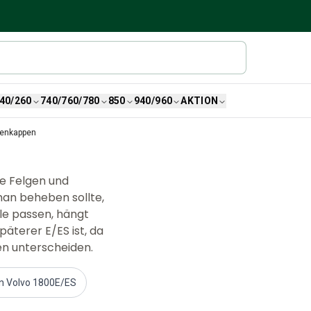
40/260
740/760/780
850
940/960
AKTION
benkappen
te Felgen und
man beheben sollte,
ile passen, hängt
päterer E/ES ist, da
n unterscheiden.
 Volvo 1800E/ES