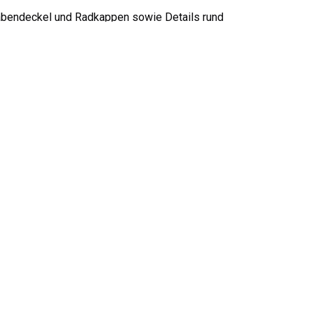
 Nabendeckel und Radkappen sowie Details rund
damit Sie sofort das Richtige finden:
 das entscheidet, ob Deckel und Felgen wirklich
Volvo 1800 Kraftstoff-/Auspuffanlage
Volvo 1800 Motor Drosselklappengestänge
Volvo 1800 Vorderradaufhängung