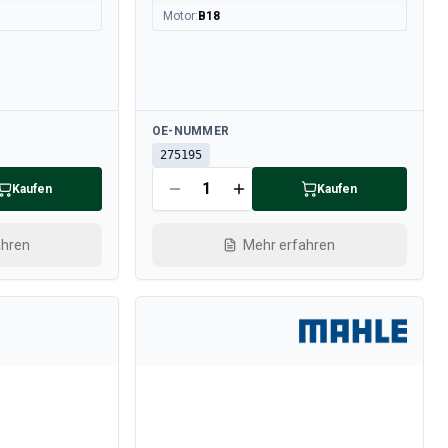
Motor
:
B18
Verfügbar
OE-NUMMER
275195
Kaufen
Kaufen
ahren
Mehr erfahren