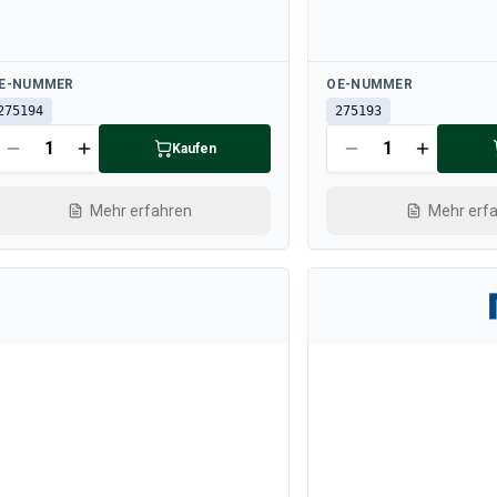
rfügbar
Verfügbar
E-NUMMER
OE-NUMMER
275194
275193
Kaufen
Mehr erfahren
Mehr erf