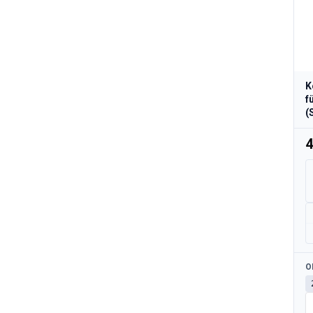
K
f
(
4
Ve
O