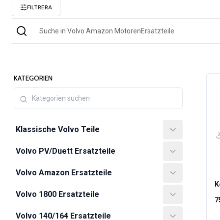
FILTRERA
Volvo PV/Duett Sonstiges
Volvo PV/Duett Motor Drosselklappengestänge
Volvo PV/Duett-Heizung/Frischluft
Volvo PV/Duett Räder/Nabenkappen
Volvo Amazon Ersatzteile
Volvo Amazon KarosserieErsatzteile
KATEGORIEN
Volvo Amazon Bremssystem
Volvo Amazon Kühlsystem
Volvo Amazon Elektrische Geräte
Volvo Amazon MotorenErsatzteile
Volvo Amazon Motor Drosselklappengestänge
Klassische Volvo Teile
Volvo Amazon Kraftstoff-/Auspuffanlage
Volvo Amazon Vorderradaufhängung
Volvo PV/Duett Ersatzteile
Volvo Amazon Innenraum Ersatzteile
Volvo Amazon Ersatzteile
Volvo Amazon Heizgerät/Frischluft
K
Volvo Amazon Getriebe/Hinterradaufhängung
Volvo 1800 Ersatzteile
Volvo Amazon Verschiedene Ersatzteile
7
Volvo Amazon Räder/Nabenkappen
Volvo 140/164 Ersatzteile