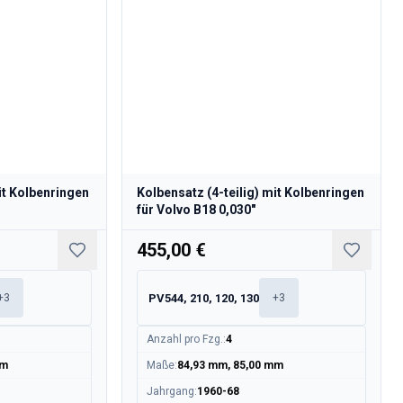
it Kolbenringen
Kolbensatz (4-teilig) mit Kolbenringen
für Volvo B18 0,030"
455,00 €
PV544, 210, 120, 130
+
3
+
3
Anzahl pro Fzg.
:
4
mm
Maße
:
84,93 mm, 85,00 mm
Jahrgang
:
1960-68