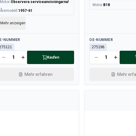
Motor
:
Observera serviceanvisningarna!
Motor
:
B18
Årsmodell
:
1957-61
Mehr anzeigen
rfügbar
Verfügbar
E-NUMMER
OE-NUMMER
275121
275196
Kaufen
Mehr erfahren
Mehr erf