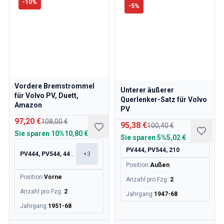
-
10
%
-
5
%
Vordere Bremstrommel
Unterer äußerer
für Volvo PV, Duett,
Querlenker-Satz für Volvo
Amazon
PV
97,20 €
108,00 €
95,38 €
100,40 €
Sie sparen
10%
10,80 €
Sie sparen
5%
5,02 €
PV444, PV544, 210
PV444, PV544, 445, 210
+
3
Position
:
Außen
Position
:
Vorne
Anzahl pro Fzg.
:
2
Anzahl pro Fzg.
:
2
Jahrgang
:
1947-68
Jahrgang
:
1951-68