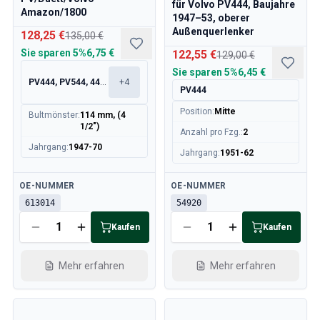
für Volvo PV444, Baujahre
Amazon/1800
1947–53, oberer
Außenquerlenker
128,25 €
135,00 €
Sie sparen
5%
6,75 €
122,55 €
129,00 €
Sie sparen
5%
6,45 €
PV444, PV544, 445, 210
+
4
PV444
Position
:
Mitte
Bultmönster
:
114 mm, (4
1/2")
Anzahl pro Fzg.
:
2
Jahrgang
:
1947-70
Jahrgang
:
1951-62
Verfügbar
Verfügbar
OE-NUMMER
OE-NUMMER
613014
54920
Kaufen
Kaufen
Mehr erfahren
Mehr erfahren