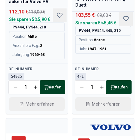
außen für Volvo PV
Duett
112,10 €
118,00 €
103,55 €
109,00 €
Sie sparen
5%
5,90 €
Sie sparen
5%
5,45 €
PV444, PV544, 210
PV444, PV544, 445, 210
Position
:
Mitte
Position
:
Vorne
Anzahl pro Fzg.
:
2
Jahr
:
1947-1961
Jahrgang
:
1960-68
Verfügbar
Verfügbar
OE-NUMMER
OE-NUMMER
54925
4-1
Kaufen
Kaufen
Mehr erfahren
Mehr erfahren