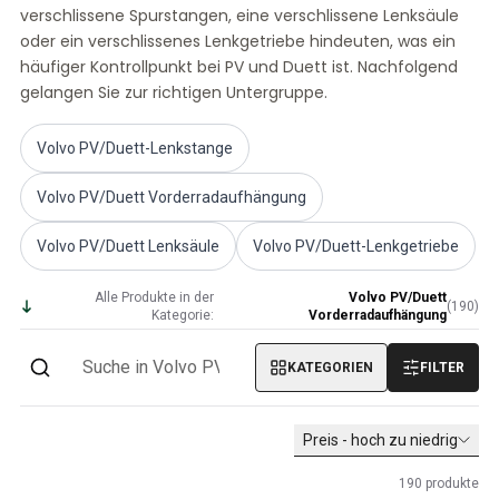
verschlissene Spurstangen, eine verschlissene Lenksäule
Volvo PV/Duett Sonstiges
oder ein verschlissenes Lenkgetriebe hindeuten, was ein
Volvo PV/Duett Motor Drosselklappengestänge
häufiger Kontrollpunkt bei PV und Duett ist. Nachfolgend
Volvo PV/Duett-Heizung/Frischluft
gelangen Sie zur richtigen Untergruppe.
Volvo PV/Duett Räder/Nabenkappen
Volvo Amazon Ersatzteile
Volvo PV/Duett-Lenkstange
Volvo Amazon KarosserieErsatzteile
Volvo Amazon Bremssystem
Volvo PV/Duett Vorderradaufhängung
Volvo Amazon Kühlsystem
Volvo Amazon Elektrische Geräte
Volvo PV/Duett Lenksäule
Volvo PV/Duett-Lenkgetriebe
Volvo Amazon MotorenErsatzteile
Volvo Amazon Motor Drosselklappengestänge
Alle Produkte in der
Volvo PV/Duett
(
190
)
Volvo Amazon Kraftstoff-/Auspuffanlage
Kategorie:
Vorderradaufhängung
Volvo Amazon Vorderradaufhängung
Volvo Amazon Innenraum Ersatzteile
KATEGORIEN
FILTER
Volvo Amazon Heizgerät/Frischluft
Volvo Amazon Getriebe/Hinterradaufhängung
Preis - hoch zu niedrig
Volvo Amazon Verschiedene Ersatzteile
Volvo Amazon Räder/Nabenkappen
190
produkte