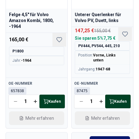
Volvo 850 Ersatzteile
Volvo 850 Bremsanlage
Felge 4,5" für Volvo
Unterer Querlenker für
Volvo 850 Räder/Nabenabdeckungen
Amazon Kombi, 1800,
Volvo PV, Duett, links
Volvo 850 KarosserieErsatzteile
-1964
Volvo 850 Kraftstoff-/Auspuffanlage
147,25 €
155,00 €
Volvo 850 InnenraumErsatzteile
Sie sparen
5%
7,75 €
165,00 €
Volvo 850 Getriebe
PV444, PV544, 445, 210
P1800
Volvo 850 Kühlsystem
Position
:
Vorne, Links
Volvo 850 MotorenErsatzteile
unten
Jahr
:
-1964
Volvo 850 Elektrische Ausrüstung
Jahrgang
:
1947-68
Volvo 850 Heizungsanlage
Volvo 850 Lenkung/Federung
Verfügbar
Verfügbar
OE-NUMMER
OE-NUMMER
Volvo 850 Verschiedene Ersatzteile
657838
87475
Volvo 940/960 Ersatzteile
Kaufen
Kaufen
Bremsen
Elektrik
Mehr erfahren
Mehr erfahren
Motor
Kraftstoff & Abgas
Felgen & Reifen