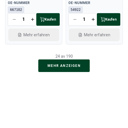
Verfügbar
Verfügbar
OE-NUMMER
OE-NUMMER
667102
54922
Kaufen
Kaufen
Mehr erfahren
Mehr erfahren
24 av 190
MEHR ANZEIGEN