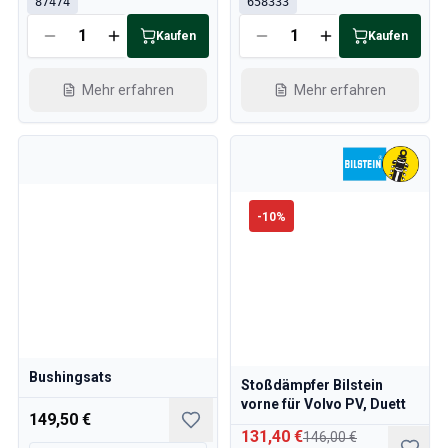
87474
658333
Kaufen
Kaufen
Mehr erfahren
Mehr erfahren
-
10
%
Bushingsats
Stoßdämpfer Bilstein
vorne für Volvo PV, Duett
149,50 €
131,40 €
146,00 €