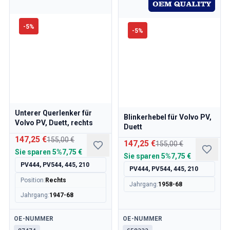
Kühlsystem
Antrieb
-
5
%
Gasgestänge
-
5
%
Fahrwerk & Lenkung
Heizung & Klima
Zubehör & Sonstiges
Karosserie
Innenausstattung
Aktion
Unterer Querlenker für
Aktion des Monats
Blinkerhebel für Volvo PV,
Volvo PV, Duett, rechts
Duett
147,25 €
155,00 €
147,25 €
155,00 €
Sie sparen
5%
7,75 €
Sie sparen
5%
7,75 €
PV444, PV544, 445, 210
PV444, PV544, 445, 210
Position
:
Rechts
Jahrgang
:
1958-68
Jahrgang
:
1947-68
Verfügbar
Verfügbar
OE-NUMMER
OE-NUMMER