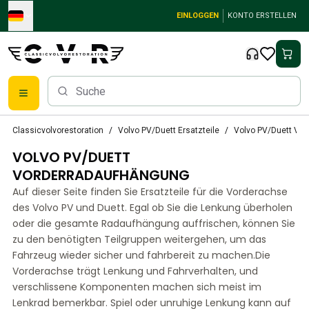
Skip to main content
EINLOGGEN
KONTO ERSTELLEN
Klassische Volvo Teile
Classicvolvorestoration
Volvo PV/Duett Ersatzteile
Volvo PV/Duett Vo
Bremsen
VOLVO PV/DUETT
Volvo PV/Duett Ersatzteile
Volvo PV/Duett-Bremsanlage
VORDERRADAUFHÄNGUNG
Volvo PV/Duett Kraftstoff-/Auspuffanlage
Auf dieser Seite finden Sie Ersatzteile für die Vorderachse
Volvo PV/Duett Elektrische Ausrüstung
des Volvo PV und Duett. Egal ob Sie die Lenkung überholen
Volvo PV/Duett Vorderradaufhängung
oder die gesamte Radaufhängung auffrischen, können Sie
Volvo PV/Duett InnenausstattungsErsatzteile
zu den benötigten Teilgruppen weitergehen, um das
PV/Duett Karosserie
Fahrzeug wieder sicher und fahrbereit zu machen.Die
Vorderachse trägt Lenkung und Fahrverhalten, und
Volvo PV/Duett Getriebe/Hinterradaufhängung
verschlissene Komponenten machen sich meist im
Volvo PV/Duett Kühlsystem
Lenkrad bemerkbar. Spiel oder unruhige Lenkung kann auf
Volvo PV/Duett-MotorenErsatzteile