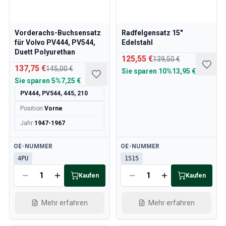
Vorderachs-Buchsensatz
Radfelgensatz 15"
für Volvo PV444, PV544,
Edelstahl
Duett Polyurethan
125,55 €
139,50 €
137,75 €
145,00 €
Sie sparen
10%
13,95 €
Sie sparen
5%
7,25 €
PV444, PV544, 445, 210
Position
:
Vorne
Jahr
:
1947-1967
Verfügbar
Verfügbar
OE-NUMMER
OE-NUMMER
4PU
1515
Kaufen
Kaufen
Mehr erfahren
Mehr erfahren