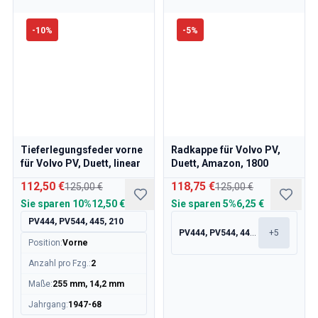
-
10
%
-
5
%
Tieferlegungsfeder vorne
Radkappe für Volvo PV,
für Volvo PV, Duett, linear
Duett, Amazon, 1800
112,50 €
118,75 €
125,00 €
125,00 €
Sie sparen
10%
12,50 €
Sie sparen
5%
6,25 €
PV444, PV544, 445, 210
PV444, PV544, 445, 210
+
5
Position
:
Vorne
Anzahl pro Fzg.
:
2
Maße
:
255 mm, 14,2 mm
Jahrgang
:
1947-68