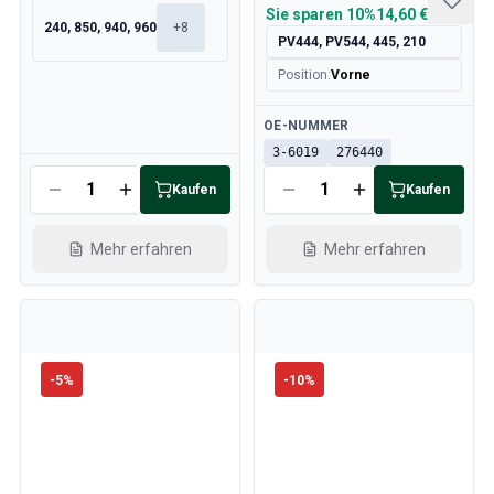
Sie sparen
10%
14,60 €
240, 850, 940, 960
+
8
PV444, PV544, 445, 210
Position
:
Vorne
Verfügbar
OE-NUMMER
3-6019
276440
Verfügbar
Kaufen
Kaufen
Mehr erfahren
Mehr erfahren
-
5
%
-
10
%