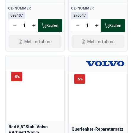
Verfügbar
Verfügbar
OE-NUMMER
OE-NUMMER
692407
276547
Kaufen
Kaufen
Mehr erfahren
Mehr erfahren
-
5
%
-
5
%
Rad 5,5" Stahl Volvo
Querlenker-Reparatursatz
PV/Duett/Volvo