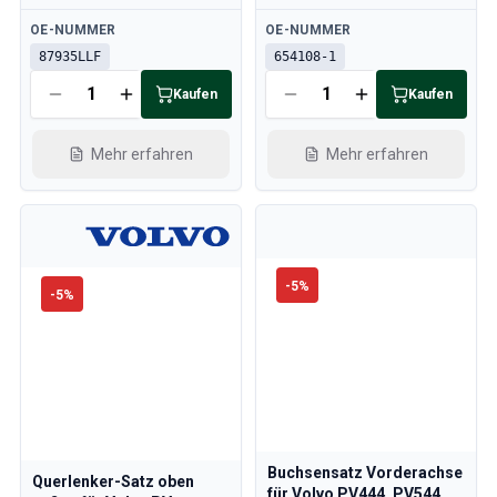
Verfügbar
Verfügbar
OE-NUMMER
OE-NUMMER
87935LLF
654108-1
Kaufen
Kaufen
Mehr erfahren
Mehr erfahren
-
5
%
-
5
%
Buchsensatz Vorderachse
Querlenker-Satz oben
für Volvo PV444, PV544,