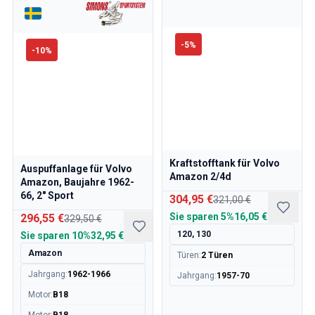
-
5
%
-
10
%
Kraftstofftank für Volvo
Auspuffanlage für Volvo
Amazon 2/4d
Amazon, Baujahre 1962-
66, 2" Sport
304,95 €
321,00 €
Sie sparen
5%
16,05 €
296,55 €
329,50 €
120, 130
Sie sparen
10%
32,95 €
Amazon
Türen
:
2 Türen
Jahrgang
:
1962-1966
Jahrgang
:
1957-70
Motor
:
B18