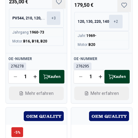
235,00 €
179,50 €
PV544, 210, 120, 130
+
3
120, 130, 220, 140
+
2
Jahrgang
:
1960-73
Jahr
:
1969-
Motor
:
B16, B18, B20
Motor
:
B20
Verfügbar
Verfügbar
OE-NUMMER
OE-NUMMER
276278
276295
Kaufen
Kaufen
Mehr erfahren
Mehr erfahren
-
5
%