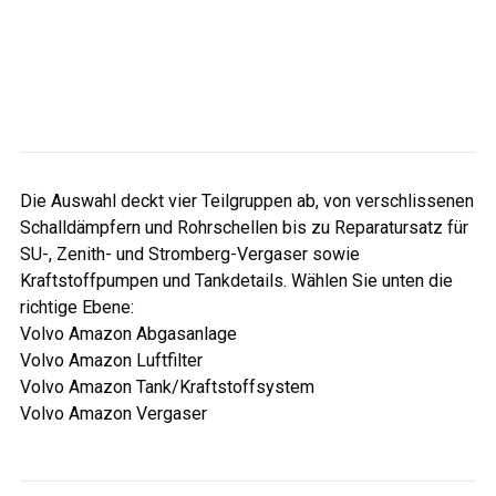
Die Auswahl deckt vier Teilgruppen ab, von verschlissenen
Schalldämpfern und Rohrschellen bis zu Reparatursatz für
SU-, Zenith- und Stromberg-Vergaser sowie
Kraftstoffpumpen und Tankdetails. Wählen Sie unten die
richtige Ebene:
Volvo Amazon Abgasanlage
Volvo Amazon Luftfilter
Volvo Amazon Tank/Kraftstoffsystem
Volvo Amazon Vergaser