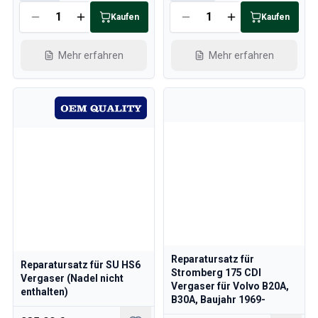
Kaufen
Kaufen
Mehr erfahren
Mehr erfahren
Reparatursatz für
Reparatursatz für SU HS6
Stromberg 175 CDI
Vergaser (Nadel nicht
Vergaser für Volvo B20A,
enthalten)
B30A, Baujahr 1969-