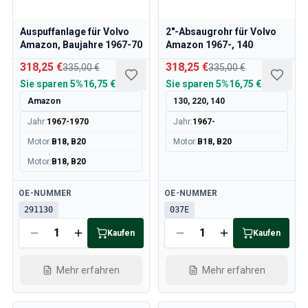
Auspuffanlage für Volvo
2"-Absaugrohr für Volvo
Amazon, Baujahre 1967-70
Amazon 1967-, 140
318,25 €
318,25 €
335,00 €
335,00 €
Sie sparen
5%
16,75 €
Sie sparen
5%
16,75 €
Amazon
130, 220, 140
Jahr
:
1967-1970
Jahr
:
1967-
Motor
:
B18, B20
Motor
:
B18, B20
Motor
:
B18, B20
Verfügbar
Verfügbar
OE-NUMMER
OE-NUMMER
291130
037E
Kaufen
Kaufen
Mehr erfahren
Mehr erfahren