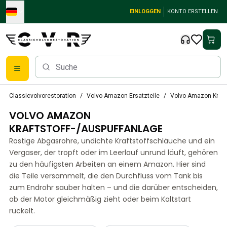
Skip to main content
EINLOGGEN
KONTO ERSTELLEN
Klassische Volvo Teile
Classicvolvorestoration
Volvo Amazon Ersatzteile
Volvo Amazon Kraft
Bremsen
VOLVO AMAZON
Volvo PV/Duett Ersatzteile
Volvo PV/Duett-Bremsanlage
KRAFTSTOFF-/AUSPUFFANLAGE
Volvo PV/Duett Kraftstoff-/Auspuffanlage
Rostige Abgasrohre, undichte Kraftstoffschläuche und ein
Volvo PV/Duett Elektrische Ausrüstung
Vergaser, der tropft oder im Leerlauf unrund läuft, gehören
Volvo PV/Duett Vorderradaufhängung
zu den häufigsten Arbeiten an einem Amazon. Hier sind
Volvo PV/Duett InnenausstattungsErsatzteile
die Teile versammelt, die den Durchfluss vom Tank bis
PV/Duett Karosserie
zum Endrohr sauber halten – und die darüber entscheiden,
ob der Motor gleichmäßig zieht oder beim Kaltstart
Volvo PV/Duett Getriebe/Hinterradaufhängung
ruckelt.
Volvo PV/Duett Kühlsystem
Volvo PV/Duett-MotorenErsatzteile