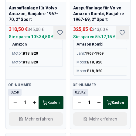
Volvo 850 Ersatzteile
Volvo 850 Bremsanlage
Auspuffanlage für Volvo
Auspuffanlage für Volvo
Amazon, Baujahre 1967-
Amazon Kombi, Baujahre
Volvo 850 Räder/Nabenabdeckungen
70, 2" Sport
1967-69, 2" Sport
Volvo 850 KarosserieErsatzteile
310,50 €
325,85 €
Volvo 850 Kraftstoff-/Auspuffanlage
345,00 €
343,00 €
Volvo 850 InnenraumErsatzteile
Sie sparen
10%
34,50 €
Sie sparen
5%
17,15 €
Volvo 850 Getriebe
Amazon
Amazon Kombi
Volvo 850 Kühlsystem
Motor
:
B18, B20
Jahr
:
1967-1969
Volvo 850 MotorenErsatzteile
Motor
:
B18, B20
Motor
:
B18, B20
Volvo 850 Elektrische Ausrüstung
Motor
:
B18, B20
Volvo 850 Heizungsanlage
Volvo 850 Lenkung/Federung
Verfügbar
Verfügbar
OE-NUMMER
OE-NUMMER
Volvo 850 Verschiedene Ersatzteile
025K
025K2
Volvo 940/960 Ersatzteile
Bremsen
Kaufen
Kaufen
Elektrik
Motor
Mehr erfahren
Mehr erfahren
Kraftstoff & Abgas
Felgen & Reifen