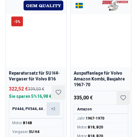
Kühlsystem
Antrieb
Gasgestänge
-
5
%
Fahrwerk & Lenkung
Heizung & Klima
Zubehör & Sonstiges
Karosserie
Innenausstattung
Aktion
Aktion des Monats
Reparatursatz für SU H4-
Auspuffanlage für Volvo
Vergaser für Volvo B16
Amazon Kombi, Baujahre
1967-70
322,52 €
339,50 €
Sie sparen
5%
16,98 €
335,00 €
PV444, PV544, 445, 210
+
2
Amazon
Jahr
:
1967-1970
Motor
:
B16B
Motor
:
B18, B20
Vergaser
:
SU H4
Motor
:
B18, B20