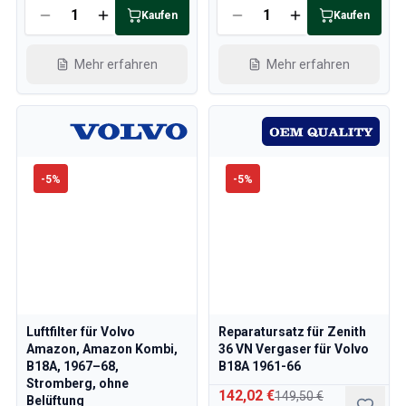
Kaufen
Kaufen
Mehr erfahren
Mehr erfahren
-
5
%
-
5
%
Luftfilter für Volvo
Reparatursatz für Zenith
Amazon, Amazon Kombi,
36 VN Vergaser für Volvo
B18A, 1967–68,
B18A 1961-66
Stromberg, ohne
142,02 €
149,50 €
Belüftung