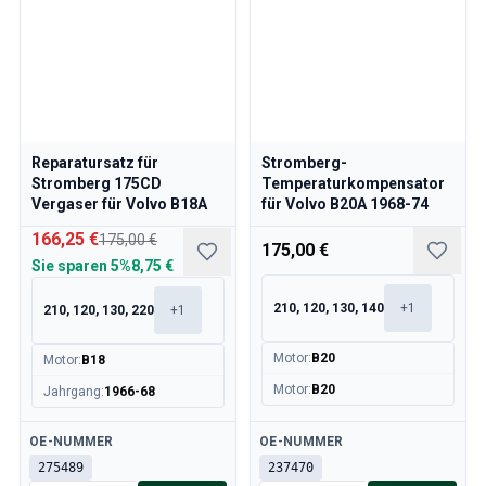
Reparatursatz für
Stromberg-
Stromberg 175CD
Temperaturkompensator
Vergaser für Volvo B18A
für Volvo B20A 1968-74
166,25 €
175,00 €
175,00 €
Sie sparen
5%
8,75 €
210, 120, 130, 140
+
1
210, 120, 130, 220
+
1
Motor
:
B20
Motor
:
B18
Motor
:
B20
Jahrgang
:
1966-68
Verfügbar
Verfügbar
OE-NUMMER
OE-NUMMER
275489
237470