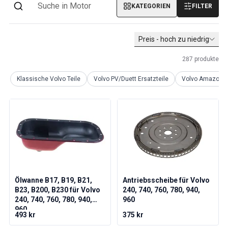
KATEGORIEN
FILTER
Volvo PV/Duett Sonstiges
Volvo PV/Duett Motor Drosselklappengestänge
Volvo PV/Duett-Heizung/Frischluft
Preis - hoch zu niedrig
Volvo PV/Duett Räder/Nabenkappen
Volvo Amazon Ersatzteile
287
produkte
Volvo Amazon KarosserieErsatzteile
Klassische Volvo Teile
Volvo PV/Duett Ersatzteile
Volvo Amazon Er
Volvo Amazon Bremssystem
Volvo Amazon Kühlsystem
Volvo Amazon Elektrische Geräte
Volvo Amazon MotorenErsatzteile
Volvo Amazon Motor Drosselklappengestänge
Volvo Amazon Kraftstoff-/Auspuffanlage
Volvo Amazon Vorderradaufhängung
Volvo Amazon Innenraum Ersatzteile
Volvo Amazon Heizgerät/Frischluft
Ölwanne B17, B19, B21,
Antriebsscheibe für Volvo
B23, B200, B230 für Volvo
240, 740, 760, 780, 940,
Volvo Amazon Getriebe/Hinterradaufhängung
240, 740, 760, 780, 940,
960
Volvo Amazon Verschiedene Ersatzteile
960
493 kr
375 kr
Volvo Amazon Räder/Nabenkappen