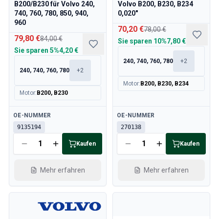
B200/B230 für Volvo 240,
Volvo B200, B230, B234
740, 760, 780, 850, 940,
0,020"
960
70,20 €
78,00 €
79,80 €
84,00 €
Sie sparen
10%
7,80 €
Sie sparen
5%
4,20 €
240, 740, 760, 780
+
2
240, 740, 760, 780
+
2
Motor
:
B200, B230, B234
Motor
:
B200, B230
Verfügbar
Verfügbar
OE-NUMMER
OE-NUMMER
9135194
270138
Kaufen
Kaufen
Mehr erfahren
Mehr erfahren