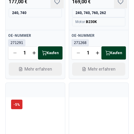
177,00 €
169,00 €
Kühlsystem
Antrieb
240, 740
240, 740, 760, 262
Gasgestänge
Motor
:
B230K
Fahrwerk & Lenkung
Heizung & Klima
Verfügbar
Verfügbar
OE-NUMMER
OE-NUMMER
Zubehör & Sonstiges
271291
271268
Karosserie
Innenausstattung
Kaufen
Kaufen
Aktion
Aktion des Monats
Mehr erfahren
Mehr erfahren
-
5
%