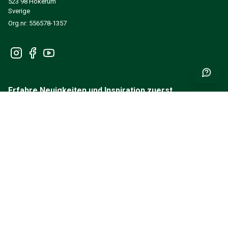
523 98 Hökerum
Sverige
Org.nr: 556578-1357
Erfahre Neuigkeiten und Inspiration zuerst
EINREICHEN
INFORMATIONEN
EIN KUNDENKONTO ERSTELLEN
MEIN KONTO