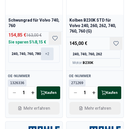
Schwungrad für Volvo 740,
Kolben B230K STD für
760
Volvo 240, 260, 262, 740,
760, 760 (G)
154,85 €
163,00 €
Sie sparen
5%
8,15 €
145,00 €
240, 740, 760, 780
+
2
240, 740, 760, 262
Motor
:
B230K
Verfügbar
Verfügbar
OE-NUMMER
OE-NUMMER
1326336
271269
Kaufen
Kaufen
Mehr erfahren
Mehr erfahren