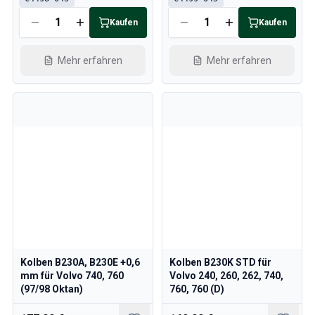
Volvo 850 Ersatzteile
Volvo 850 Bremsanlage
Kaufen
Kaufen
Volvo 850 Räder/Nabenabdeckungen
Volvo 850 KarosserieErsatzteile
Mehr erfahren
Mehr erfahren
Volvo 850 Kraftstoff-/Auspuffanlage
Volvo 850 InnenraumErsatzteile
Volvo 850 Getriebe
Volvo 850 Kühlsystem
Volvo 850 MotorenErsatzteile
Volvo 850 Elektrische Ausrüstung
Volvo 850 Heizungsanlage
Volvo 850 Lenkung/Federung
Volvo 850 Verschiedene Ersatzteile
Volvo 940/960 Ersatzteile
Bremsen
Elektrik
Kolben B230A, B230E +0,6
Kolben B230K STD für
Motor
mm für Volvo 740, 760
Volvo 240, 260, 262, 740,
Kraftstoff & Abgas
(97/98 Oktan)
760, 760 (D)
Felgen & Reifen