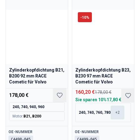
Volvo 240/260 Motor Drosselklappengestänge
Volvo 240/260 Kühlsystem
-
10
%
Volvo 240/260 Getriebe/Hinterradaufhängung
Volvo 240/260 Sonstiges
Volvo 740/760/780 Ersatzteile
Volvo 740/760/780 Bremsanlage
Volvo 700 Kraftstoff-/Auspuffanlage
Volvo 740/760/780 Getriebe/Hinterradaufhängung
Volvo 700 Kühlsystem
Zylinderkopfdichtung B21,
Zylinderkopfdichtung B23,
Volvo 740/760/780 Sonstiges
B200 92 mm RACE
B230 97 mm RACE
Volvo 740/760/780 Elektrische Ausrüstung
Cometic für Volvo
Cometic für Volvo
Volvo 740/760/780 Motor Drosselklappengestänge
160,20 €
178,00 €
178,00 €
Volvo 700 Heizungsanlage/Frischlufteinheit
Sie sparen
10%
17,80 €
Volvo 700 Räder/Nabenabdeckungen
240, 740, 940, 960
Volvo 700 MotorErsatzteile
240, 740, 760, 780
+
2
Motor
:
B21, B200
Volvo 740/760/780 KarosserieErsatzteile
Volvo 740/760/780 InnenraumErsatzteile
Verfügbar
Verfügbar
OE-NUMMER
OE-NUMMER
Volvo 740/760/780 Vorderradaufhängung
C4498-045
C4499-045