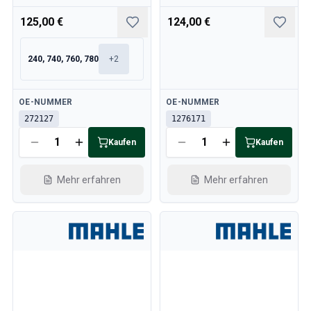
125,00 €
124,00 €
240, 740, 760, 780
+
2
Verfügbar
Verfügbar
OE-NUMMER
OE-NUMMER
272127
1276171
Kaufen
Kaufen
Mehr erfahren
Mehr erfahren