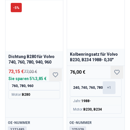
-
5
%
Kolbenringsatz für Volvo
Dichtung B280 für Volvo
B230, B234 1988- 0,30"
740, 760, 780, 940, 960
73,15 €
77,00 €
76,00 €
Sie sparen
5%
3,85 €
760, 780, 960
240, 740, 760, 780
+
1
Motor
:
B280
Jahr
:
1988-
Motor
:
B230, B234
Verfügbar
Verfügbar
OE-NUMMER
OE-NUMMER
1271485
275370