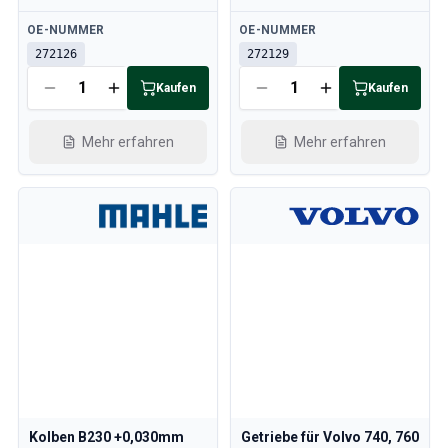
Verfügbar
Verfügbar
OE-NUMMER
OE-NUMMER
272126
272129
Kaufen
Kaufen
Mehr erfahren
Mehr erfahren
Kolben B230 +0,030mm
Getriebe für Volvo 740, 760