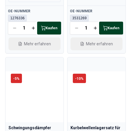
Verfügbar
Verfügbar
OE-NUMMER
OE-NUMMER
1276336
3531269
Kaufen
Kaufen
Mehr erfahren
Mehr erfahren
-
5
%
-
10
%
Schwingungsdämpfer
Kurbelwellenlagersatz für