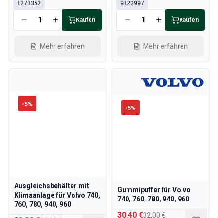
Kühlsystem
1271352
9122997
Antrieb
Kaufen
Kaufen
Gasgestänge
Fahrwerk & Lenkung
Mehr erfahren
Mehr erfahren
Heizung & Klima
Zubehör & Sonstiges
Karosserie
Innenausstattung
Aktion
-
5
%
-
5
%
Aktion des Monats
Ausgleichsbehälter mit
Gummipuffer für Volvo
Klimaanlage für Volvo 740,
740, 760, 780, 940, 960
760, 780, 940, 960
30,40 €
32,00 €