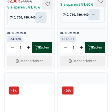
32,30 €
34,00 €
Sie sparen
5%
1,60 €
Sie sparen
5%
1,70 €
740, 760, 780, 940
+
1
740, 760, 780, 940
+
1
Verfügbar
Verfügbar
OE-NUMMER
OE-NUMMER
3547466
1317331
Kaufen
Kaufen
Mehr erfahren
Mehr erfahren
-
5
%
-
20
%