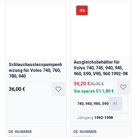
Volvo 850 Ersatzteile
Volvo 850 Bremsanlage
-
5
%
Volvo 850 Räder/Nabenabdeckungen
Volvo 850 KarosserieErsatzteile
Volvo 850 Kraftstoff-/Auspuffanlage
Volvo 850 InnenraumErsatzteile
Volvo 850 Getriebe
Volvo 850 Kühlsystem
Volvo 850 MotorenErsatzteile
Ausgleichsbehälter für
Schlauchauslasspumpenh
Volvo 850 Elektrische Ausrüstung
Volvo 740, 745, 940, 945,
eizung für Volvo 740, 760,
Volvo 850 Heizungsanlage
960, S90, V90, 960 1992-98
780, 940
Volvo 850 Lenkung/Federung
34,20 €
36,00 €
Volvo 850 Verschiedene Ersatzteile
36,00 €
Sie sparen
5%
1,80 €
Volvo 940/960 Ersatzteile
Bremsen
740, 940, 960, S90
+
1
Elektrik
Motor
Jahrgang
:
1992-1998
Kraftstoff & Abgas
Verfügbar
Verfügbar
Felgen & Reifen
OE-NUMMER
OE-NUMMER