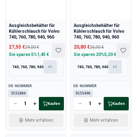
Ausgleichsbehälter für
Ausgleichsbehälter für
Kühlerschlauch für Volvo
Kühlerschlauch für Volvo
740, 760, 780, 940, 960
740, 760, 780, 940, 960
27,55 €
20,80 €
29,00 €
26,00 €
Sie sparen
5%
1,45 €
Sie sparen
20%
5,20 €
740, 760, 780, 940
+
1
740, 760, 780, 940
+
1
Verfügbar
Verfügbar
OE-NUMMER
OE-NUMMER
3531884
9155496
Kaufen
Kaufen
Mehr erfahren
Mehr erfahren