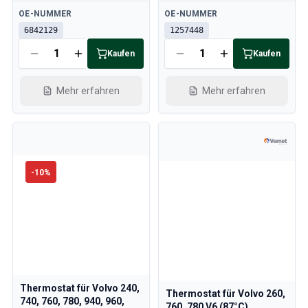
Verfügbar
Verfügbar
OE-NUMMER
OE-NUMMER
6842129
1257448
Kaufen
Kaufen
Mehr erfahren
Mehr erfahren
-
10
%
Thermostat für Volvo 240,
Thermostat für Volvo 260,
740, 760, 780, 940, 960,
760, 780 V6 (87°C)