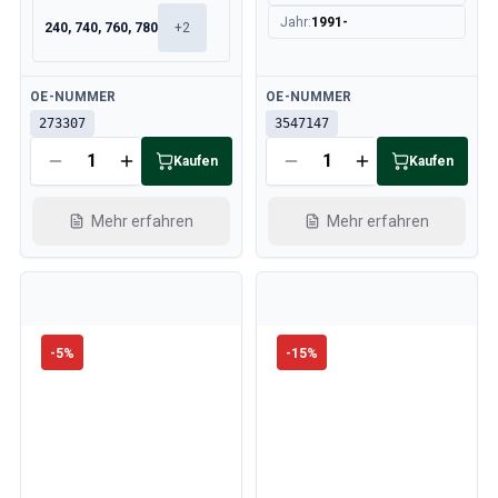
Jahr
:
1991-
240, 740, 760, 780
+
2
Verfügbar
Verfügbar
OE-NUMMER
OE-NUMMER
273307
3547147
Kaufen
Kaufen
Mehr erfahren
Mehr erfahren
-
5
%
-
15
%