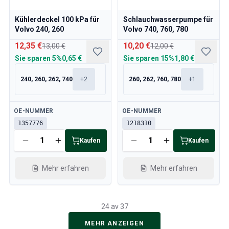
Kühlerdeckel 100 kPa für
Schlauchwasserpumpe für
Volvo 240, 260
Volvo 740, 760, 780
12,35 €
10,20 €
13,00 €
12,00 €
Sie sparen
5%
0,65 €
Sie sparen
15%
1,80 €
240, 260, 262, 740
+
2
260, 262, 760, 780
+
1
Verfügbar
Verfügbar
OE-NUMMER
OE-NUMMER
1357776
1218310
Kaufen
Kaufen
Mehr erfahren
Mehr erfahren
24 av 37
MEHR ANZEIGEN