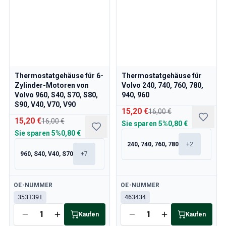
Thermostatgehäuse für 6-
Thermostatgehäuse für
Zylinder-Motoren von
Volvo 240, 740, 760, 780,
Volvo 960, S40, S70, S80,
940, 960
S90, V40, V70, V90
15,20 €
16,00 €
15,20 €
16,00 €
Sie sparen
5%
0,80 €
Sie sparen
5%
0,80 €
240, 740, 760, 780
+
2
960, S40, V40, S70
+
7
Verfügbar
Verfügbar
OE-NUMMER
OE-NUMMER
3531391
463434
Kaufen
Kaufen