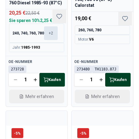
760 Diesel 1985-93 (87°C)
Calorstat
20,25 €
22,50 €
19,00 €
Sie sparen
10%
2,25 €
260, 760, 780
240, 740, 760, 780
+
2
Motor
:
V6
Jahr
:
1985-1993
Verfügbar
Verfügbar
OE-NUMMER
OE-NUMMER
273728
273480
TH1183.87J
Kaufen
Kaufen
Mehr erfahren
Mehr erfahren
-
5
%
-
5
%