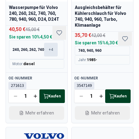
Volvo 240/260 Motor Drosselklappengestänge
Wasserpumpe für Volvo
Ausgleichsbehälter für
Volvo 240/260 Kühlsystem
240, 260, 262, 740, 760,
Kühlerschlauch für Volvo
780, 940, 960, D24, D24T
740, 940, 960, Turbo,
Volvo 240/260 Getriebe/Hinterradaufhängung
Klimaanlage
Volvo 240/260 Sonstiges
40,50 €
45,00 €
Volvo 740/760/780 Ersatzteile
35,70 €
42,00 €
Sie sparen
10%
4,50 €
Volvo 740/760/780 Bremsanlage
Sie sparen
15%
6,30 €
Volvo 700 Kraftstoff-/Auspuffanlage
240, 260, 262, 740
+
4
740, 940, 960
Volvo 740/760/780 Getriebe/Hinterradaufhängung
Jahr
:
1985-
Motor
:
diesel
Volvo 700 Kühlsystem
Volvo 740/760/780 Sonstiges
Verfügbar
Verfügbar
OE-NUMMER
OE-NUMMER
Volvo 740/760/780 Elektrische Ausrüstung
271613
3547149
Volvo 740/760/780 Motor Drosselklappengestänge
Volvo 700 Heizungsanlage/Frischlufteinheit
Kaufen
Kaufen
Volvo 700 Räder/Nabenabdeckungen
Volvo 700 MotorErsatzteile
Mehr erfahren
Mehr erfahren
Volvo 740/760/780 KarosserieErsatzteile
Volvo 740/760/780 InnenraumErsatzteile
Volvo 740/760/780 Vorderradaufhängung