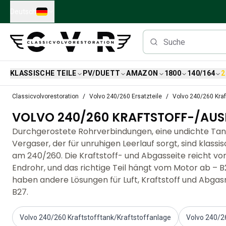
Skip to main content
Deutsch
KLASSISCHE TEILE
PV/DUETT
AMAZON
1800
140/164
2
Klassische Volvo Teile
Classicvolvorestoration
Volvo 240/260 Ersatzteile
Volvo 240/260 Kraf
Bremsen
VOLVO 240/260 KRAFTSTOFF-/AU
Volvo PV/Duett Ersatzteile
Volvo PV/Duett-Bremsanlage
Durchgerostete Rohrverbindungen, eine undichte Tan
Volvo PV/Duett Kraftstoff-/Auspuffanlage
Vergaser, der für unruhigen Leerlauf sorgt, sind klass
Volvo PV/Duett Elektrische Ausrüstung
am 240/260. Die Kraftstoff- und Abgasseite reicht v
Volvo PV/Duett Vorderradaufhängung
Endrohr, und das richtige Teil hängt vom Motor ab – B
Volvo PV/Duett InnenausstattungsErsatzteile
haben andere Lösungen für Luft, Kraftstoff und Abgasr
PV/Duett Karosserie
B27.
Volvo PV/Duett Getriebe/Hinterradaufhängung
Volvo PV/Duett Kühlsystem
Volvo 240/260 Kraftstofftank/Kraftstoffanlage
Volvo 240/26
Volvo PV/Duett-MotorenErsatzteile