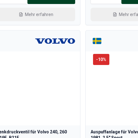
Mehr erfahren
Mehr erf
-
10
%
enkdruckventil für Volvo 240, 260
Auspuffanlage für Volv
19E, B21E
1981, 2,5" Sport