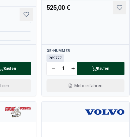
525,00 €
Verfügbar
OE-NUMMER
269777
Kaufen
Kaufen
ahren
Mehr erfahren