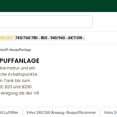
40/260
740/760/780
850
940/960
AKTION
tstoff-/Auspuffanlage
SPUFFANLAGE
karmatur und ein
ische Arbeitspunkte
om Tank bis zum
21, B23 und B230
einigung als der V6
0 Luftfilter
Volvo 240/260 Ansaug-/Auspuffkrümmer
Volvo 2