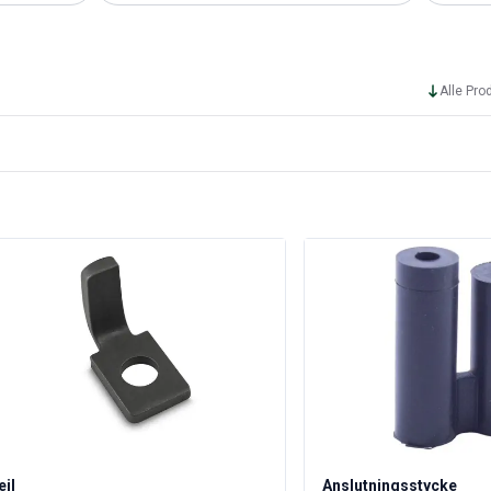
Alle Pro
eil
Anslutningsstycke