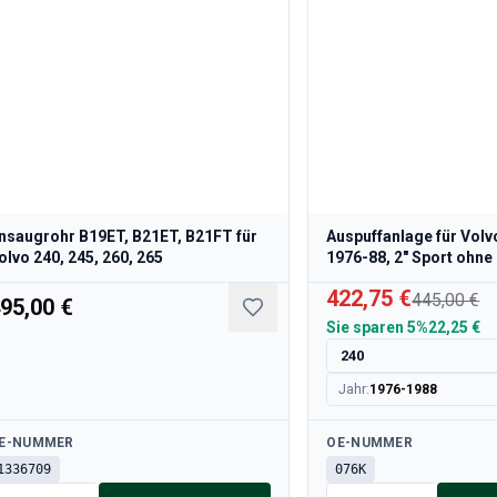
nsaugrohr B19ET, B21ET, B21FT für
Auspuffanlage für Volv
olvo 240, 245, 260, 265
1976-88, 2" Sport ohne
422,75 €
445,00 €
95,00 €
Sie sparen
5%
22,25 €
240
Jahr
:
1976-1988
rfügbar
Verfügbar
E-NUMMER
OE-NUMMER
1336709
076K