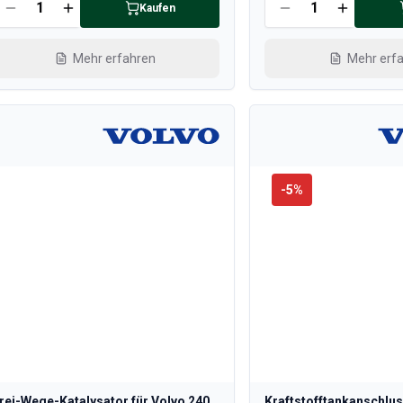
Kaufen
Mehr erfahren
Mehr erf
-
5
%
rei-Wege-Katalysator für Volvo 240,
Kraftstofftankanschlus