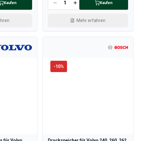
Kaufen
Kaufen
ahren
Mehr erfahren
-
10
%
s für Volvo
Druckspeicher für Volvo 240, 260, 262,