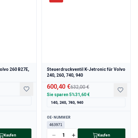
Volvo 260 B27E,
Steuerdruckventil K-Jetronic für Volvo
240, 260, 740, 940
600,40 €
632,00 €
Sie sparen
5%
31,60 €
140, 240, 740, 940
Verfügbar
OE-NUMMER
463971
Kaufen
Kaufen