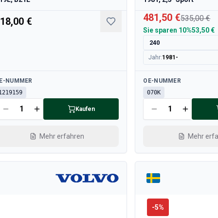
481,50 €
535,00 €
18,00 €
Sie sparen
10%
53,50 €
240
Jahr
:
1981-
rfügbar
Verfügbar
E-NUMMER
OE-NUMMER
1219159
070K
Kaufen
Mehr erfahren
Mehr erf
-
5
%