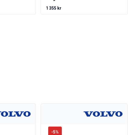
1 355 kr
-
5
%