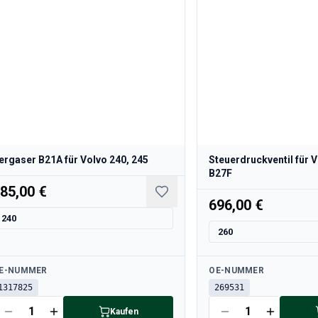
ergaser B21A für Volvo 240, 245
Steuerdruckventil für 
B27F
85,00 €
696,00 €
240
260
rfügbar
Verfügbar
E-NUMMER
OE-NUMMER
1317825
269531
Kaufen