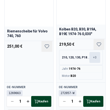
Kolben B20, B30, B19A,
Riemenscheibe für Volvo
B19E 1974-76 0,030"
740, 760
219,50 €
251,00 €
210, 120, 130, P1800
+
3
Jahr
:
1974-76
Motor
:
B20
Verfügbar
Verfügbar
OE-NUMMER
OE-NUMMER
1269663
272057-W
Kaufen
Kaufen