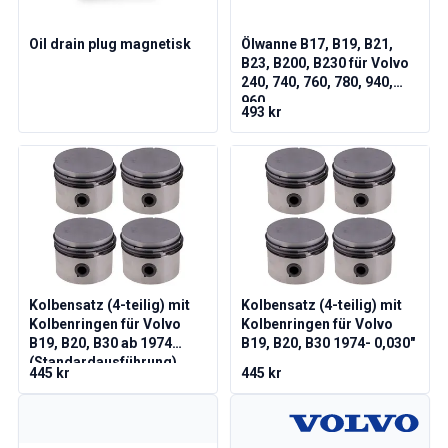
Volvo 1800 Ersatzteile
Volvo 1800 Bremsanlage
Oil drain plug magnetisk
Ölwanne B17, B19, B21,
Volvo 1800 Kraftstoff-/Auspuffanlage
B23, B200, B230 für Volvo
Volvo 1800 KarosserieErsatzteile
240, 740, 760, 780, 940,
Volvo 1800 Kühlsystem
960
493 kr
Volvo 1800 Motor Drosselklappengestänge
Volvo 1800 MotorErsatzteile
Volvo 1800 Elektrische Ausrüstung
Volvo 1800 Vorderradaufhängung
Volvo 1800 Getriebe/Hinterradaufhängung
Volvo 1800 InnenausstattungsErsatzteile
Volvo 1800 Heizungsanlage/Frischluft (1961-73)
Volvo 1800 Räder/Nabenkappen
Kolbensatz (4-teilig) mit
Kolbensatz (4-teilig) mit
Volvo 1800 Sonstiges
Kolbenringen für Volvo
Kolbenringen für Volvo
Volvo 140/164 Ersatzteile
B19, B20, B30 ab 1974
B19, B20, B30 1974- 0,030"
Volvo 140/164 KarosserieErsatzteile
(Standardausführung)
445 kr
445 kr
Volvo 140/164 Bremssystem
Volvo 140/164 Kühlsystem
Volvo 140/164 Elektrische Ausrüstung