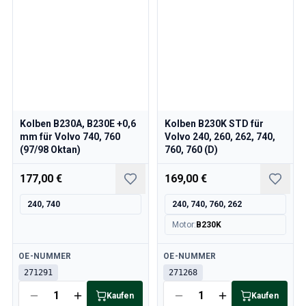
Kolben B230A, B230E +0,6
Kolben B230K STD für
mm für Volvo 740, 760
Volvo 240, 260, 262, 740,
(97/98 Oktan)
760, 760 (D)
177,00 €
169,00 €
240, 740
240, 740, 760, 262
Motor
:
B230K
Verfügbar
Verfügbar
OE-NUMMER
OE-NUMMER
271291
271268
Kaufen
Kaufen