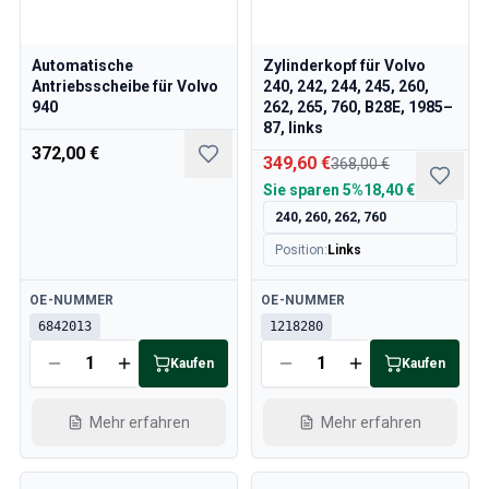
Volvo 850 Ersatzteile
Volvo 850 Bremsanlage
Volvo 850 Räder/Nabenabdeckungen
Automatische
Zylinderkopf für Volvo
Volvo 850 KarosserieErsatzteile
Antriebsscheibe für Volvo
240, 242, 244, 245, 260,
Volvo 850 Kraftstoff-/Auspuffanlage
940
262, 265, 760, B28E, 1985–
87, links
Volvo 850 InnenraumErsatzteile
372,00 €
Volvo 850 Getriebe
349,60 €
368,00 €
Volvo 850 Kühlsystem
Sie sparen
5%
18,40 €
Volvo 850 MotorenErsatzteile
240, 260, 262, 760
Volvo 850 Elektrische Ausrüstung
Position
:
Links
Volvo 850 Heizungsanlage
Volvo 850 Lenkung/Federung
Verfügbar
Verfügbar
OE-NUMMER
OE-NUMMER
Volvo 850 Verschiedene Ersatzteile
6842013
1218280
Volvo 940/960 Ersatzteile
Kaufen
Kaufen
Bremsen
Elektrik
Motor
Mehr erfahren
Mehr erfahren
Kraftstoff & Abgas
Felgen & Reifen