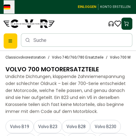
Skip to main content
EINLOGGEN
KONTO ERSTELLEN
Klassische Volvo Teile
Classicvolvorestoration
Volvo 740/760/780 Ersatzteile
Volvo 700 Moto
Bremsen
VOLVO 700 MOTORERSATZTEILE
Volvo PV/Duett Ersatzteile
Volvo PV/Duett-Bremsanlage
Undichte Dichtungen, klappernde Zahnriemenspannung
Volvo PV/Duett Kraftstoff-/Auspuffanlage
oder schlechter Öldruck – bei der 700-Serie entscheidet
Volvo PV/Duett Elektrische Ausrüstung
der Motorcode, welche Teile passen, und genau danach
sind sie hier aufgeteilt. Ein B23 und ein V6 in derselben
Volvo PV/Duett Vorderradaufhängung
Karosserie teilen sich fast keine Motorteile, also beginne
Volvo PV/Duett InnenausstattungsErsatzteile
immer mit dem Code auf dem Motorblock.
PV/Duett Karosserie
Volvo PV/Duett Getriebe/Hinterradaufhängung
Volvo PV/Duett Kühlsystem
Volvo B19
Volvo B23
Volvo B28
Volvo B230
Volvo PV/Duett-MotorenErsatzteile