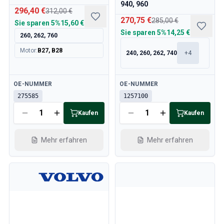
940, 960
296,40 €
312,00 €
270,75 €
285,00 €
Sie sparen
5%
15,60 €
Sie sparen
5%
14,25 €
260, 262, 760
Motor
:
B27, B28
240, 260, 262, 740
+
4
Verfügbar
Verfügbar
OE-NUMMER
OE-NUMMER
275585
1257100
Kaufen
Kaufen
Mehr erfahren
Mehr erfahren