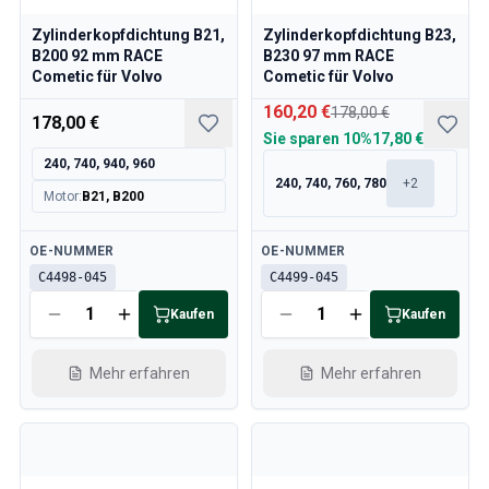
Zylinderkopfdichtung B21,
Zylinderkopfdichtung B23,
B200 92 mm RACE
B230 97 mm RACE
Cometic für Volvo
Cometic für Volvo
160,20 €
178,00 €
178,00 €
Sie sparen
10%
17,80 €
240, 740, 940, 960
240, 740, 760, 780
+
2
Motor
:
B21, B200
Verfügbar
Verfügbar
OE-NUMMER
OE-NUMMER
C4498-045
C4499-045
Kaufen
Kaufen
Mehr erfahren
Mehr erfahren