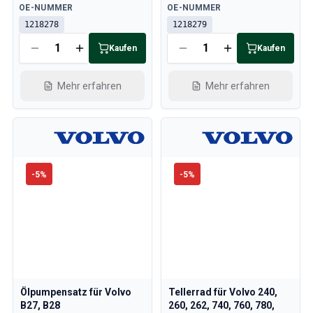
Verfügbar
Verfügbar
OE-NUMMER
OE-NUMMER
1218278
1218279
Kaufen
Kaufen
Mehr erfahren
Mehr erfahren
-
5
%
-
5
%
Ölpumpensatz für Volvo
Tellerrad für Volvo 240,
B27, B28
260, 262, 740, 760, 780,