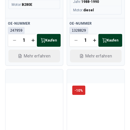
Jahr
:
1988-1990
Motor
:
B280E
Motor
:
diesel
Verfügbar
Verfügbar
OE-NUMMER
OE-NUMMER
247959
1328829
Kaufen
Kaufen
Mehr erfahren
Mehr erfahren
-
10
%