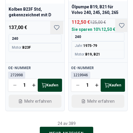
Ölpumpe B19, B21 für
Kolben B23F Std,
Volvo 240, 245, 260, 265
gekennzeichnet mit D
112,50 €
125,00 €
137,00 €
Sie sparen
10%
12,50 €
240
240
Jahr
:
1975-79
Motor
:
B23F
Motor
:
B19, B21
Verfügbar
Verfügbar
OE-NUMMER
OE-NUMMER
272098
1219946
Kaufen
Kaufen
Mehr erfahren
Mehr erfahren
24 av 389