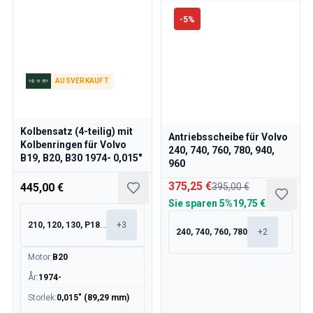
Volvo 140/164 Motor Drosselklappengestänge
-
5
%
Volvo 140/164 MotorenErsatzteile
Volvo 140/164 Vorderradaufhängung
Volvo 140/164 Kraftstoff-/Auspuffanlage
Volvo 140/164 Heizung/Frischluft
AUSVERKAUFT
Volvo 140/164 InnenausstattungsErsatzteile
Volvo 140/164 Getriebe/Hinterradaufhängung
Volvo 140/164 Sonstiges
Kolbensatz (4-teilig) mit
Antriebsscheibe für Volvo
Volvo 140/164 Räder/Nabenkappen
Kolbenringen für Volvo
240, 740, 760, 780, 940,
Volvo 240/260 Ersatzteile
B19, B20, B30 1974- 0,015"
960
Volvo 240/260 Bremsanlage
375,25 €
445,00 €
395,00 €
Volvo 240/260 Kraftstoff-/Auspuffanlage
Sie sparen
5%
19,75 €
Volvo 240/260 Elektrische Ausrüstung
Volvo 240/260 Vorderradaufhängung
210, 120, 130, P1800
+
3
240, 740, 760, 780
+
2
Volvo 240/260 InnenraumErsatzteile
Volvo 240/260 Räder
Motor
:
B20
Volvo 240/260 MotorenErsatzteile
År
:
1974-
Volvo 240/260 KarosserieErsatzteile
Storlek
:
0,015" (89,29 mm)
Volvo 240/260 Heizung/Frischluft