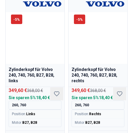
Kühlsystem
Antrieb
Gasgestänge
-
5
%
-
5
%
Fahrwerk & Lenkung
Heizung & Klima
Zubehör & Sonstiges
Karosserie
Innenausstattung
Aktion
Aktion des Monats
Zylinderkopf für Volvo
Zylinderkopf für Volvo
240, 740, 760, B27, B28,
240, 740, 760, B27, B28,
links
rechts
349,60 €
349,60 €
368,00 €
368,00 €
Sie sparen
5%
18,40 €
Sie sparen
5%
18,40 €
260, 760
260, 760
Position
:
Links
Position
:
Rechts
Motor
:
B27, B28
Motor
:
B27, B28