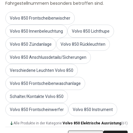
Fahrgestellnummern besonders betroffen sind.
Volvo PV/Duett Sonstiges
Volvo PV/Duett Motor Drosselklappengestänge
Volvo 850 Frontscheibenwischer
Volvo PV/Duett-Heizung/Frischluft
Volvo PV/Duett Räder/Nabenkappen
Volvo 850 Innenbeleuchtung
Volvo 850 Lichthupe
Volvo Amazon Ersatzteile
Volvo Amazon KarosserieErsatzteile
Volvo 850 Zündanlage
Volvo 850 Rückleuchten
Volvo Amazon Bremssystem
Volvo Amazon Kühlsystem
Volvo 850 Anschlussdetails/Sicherungen
Volvo Amazon Elektrische Geräte
Volvo Amazon MotorenErsatzteile
Verschiedene Leuchten Volvo 850
Volvo Amazon Motor Drosselklappengestänge
Volvo Amazon Kraftstoff-/Auspuffanlage
Volvo 850 Frontscheibenwaschanlage
Volvo Amazon Vorderradaufhängung
Schalter/Kontakte Volvo 850
Volvo Amazon Innenraum Ersatzteile
Volvo Amazon Heizgerät/Frischluft
Volvo 850 Frontscheinwerfer
Volvo 850 Instrument
Volvo Amazon Getriebe/Hinterradaufhängung
Volvo Amazon Verschiedene Ersatzteile
Alle Produkte in der Kategorie:
Volvo 850 Elektrische Ausrüstung
(
61
)
Volvo Amazon Räder/Nabenkappen