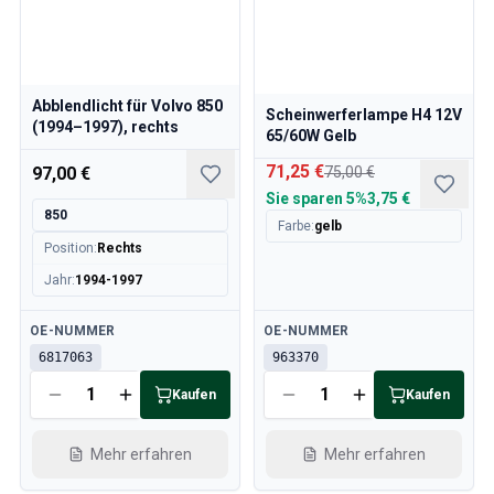
Abblendlicht für Volvo 850
Scheinwerferlampe H4 12V
(1994–1997), rechts
65/60W Gelb
71,25 €
97,00 €
75,00 €
Sie sparen
5%
3,75 €
850
Farbe
:
gelb
Position
:
Rechts
Jahr
:
1994-1997
Verfügbar
Verfügbar
OE-NUMMER
OE-NUMMER
6817063
963370
Kaufen
Kaufen
Mehr erfahren
Mehr erfahren