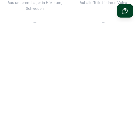
Aus unserem Lager in Hökerum,
Auf alle Teile für Ihren Volvo
Schweden
90 TAGE RÜCKGABERECHT
VOLVO-EXPERTISE SEIT
1999
Kostenlose Rückgabe innerhalb
Wir sind für Sie und Ihren Volvo
von 90 Tagen
da
Classic Volvo Restoration – die erste Wahl für Ihren klassischen