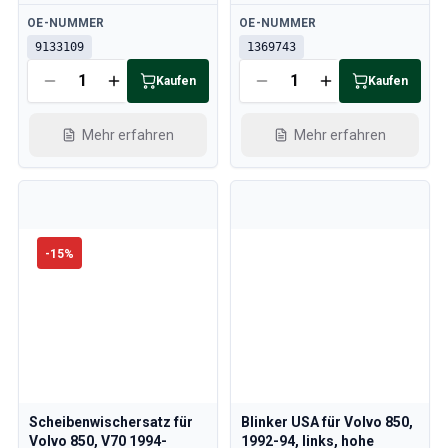
Verfügbar
Verfügbar
OE-NUMMER
OE-NUMMER
9133109
1369743
Kaufen
Kaufen
Mehr erfahren
Mehr erfahren
-
15
%
Scheibenwischersatz für
Blinker USA für Volvo 850,
Volvo 850, V70 1994-
1992-94, links, hohe