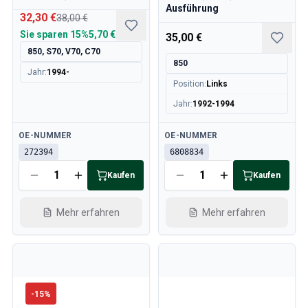
Ausführung
32,30 €
38,00 €
Sie sparen
15%
5,70 €
35,00 €
850, S70, V70, C70
850
Jahr
:
1994-
Position
:
Links
Jahr
:
1992-1994
Verfügbar
Verfügbar
OE-NUMMER
OE-NUMMER
272394
6808834
Kaufen
Kaufen
Mehr erfahren
Mehr erfahren
-
15
%