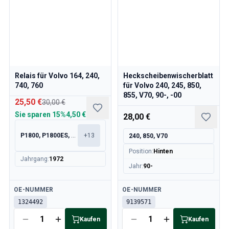
Relais für Volvo 164, 240,
Heckscheibenwischerblatt
740, 760
für Volvo 240, 245, 850,
855, V70, 90-, -00
25,50 €
30,00 €
Sie sparen
15%
4,50 €
28,00 €
P1800, P1800ES, 140, 164
+
13
240, 850, V70
Position
:
Hinten
Jahrgang
:
1972
Jahr
:
90-
Verfügbar
Verfügbar
OE-NUMMER
OE-NUMMER
1324492
9139571
Kaufen
Kaufen