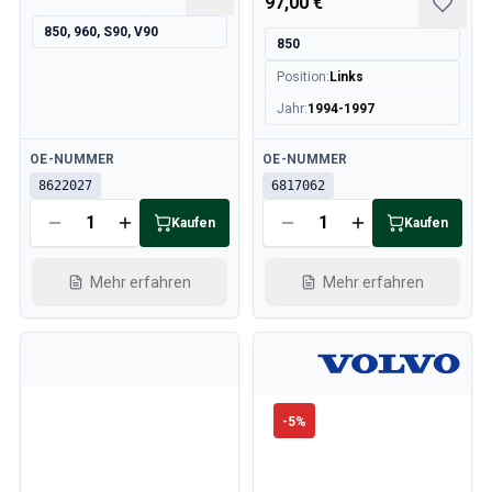
97,00 €
850, 960, S90, V90
850
Position
:
Links
Jahr
:
1994-1997
Verfügbar
Verfügbar
OE-NUMMER
OE-NUMMER
8622027
6817062
Kaufen
Kaufen
Mehr erfahren
Mehr erfahren
-
5
%