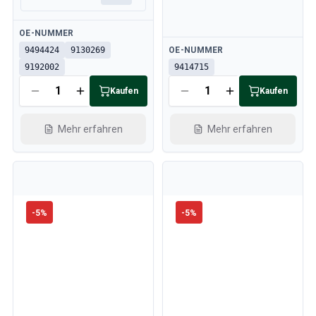
Verfügbar
OE-NUMMER
Verfügbar
9494424
9130269
OE-NUMMER
9192002
9414715
Kaufen
Kaufen
Mehr erfahren
Mehr erfahren
-
5
%
-
5
%