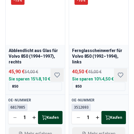
-
15
%
-
10
%
Abblendlicht aus Glas für
Fernglasscheinwerfer für
Volvo 850 (1994–1997),
Volvo 850 (1992–1994),
rechts
links
45,90 €
40,50 €
54,00 €
45,00 €
Sie sparen
15%
8,10 €
Sie sparen
10%
4,50 €
850
850
Verfügbar
Verfügbar
OE-NUMMER
OE-NUMMER
6817005
3512693
Kaufen
Kaufen
Mehr erfahren
Mehr erfahren