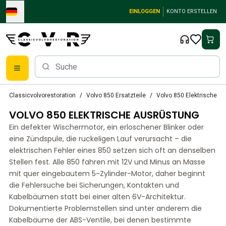
Skip to main content
EINLOGGEN
KONTO ERSTELLEN
Klassische Volvo Teile
Classicvolvorestoration
Volvo 850 Ersatzteile
Volvo 850 Elektrische A
Bremsen
VOLVO 850 ELEKTRISCHE AUSRÜSTUNG
Volvo PV/Duett Ersatzteile
Volvo PV/Duett-Bremsanlage
Ein defekter Wischermotor, ein erloschener Blinker oder
Volvo PV/Duett Kraftstoff-/Auspuffanlage
eine Zündspule, die ruckeligen Lauf verursacht – die
Volvo PV/Duett Elektrische Ausrüstung
elektrischen Fehler eines 850 setzen sich oft an denselben
Stellen fest. Alle 850 fahren mit 12V und Minus an Masse
Volvo PV/Duett Vorderradaufhängung
mit quer eingebautem 5-Zylinder-Motor, daher beginnt
Volvo PV/Duett InnenausstattungsErsatzteile
die Fehlersuche bei Sicherungen, Kontakten und
PV/Duett Karosserie
Kabelbäumen statt bei einer alten 6V-Architektur.
Volvo PV/Duett Getriebe/Hinterradaufhängung
Dokumentierte Problemstellen sind unter anderem die
Volvo PV/Duett Kühlsystem
Kabelbäume der ABS-Ventile, bei denen bestimmte
Volvo PV/Duett-MotorenErsatzteile