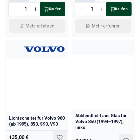
Kühlsystem
Kaufen
Kaufen
Antrieb
Gasgestänge
Fahrwerk & Lenkung
Mehr erfahren
Mehr erfahren
Heizung & Klima
Zubehör & Sonstiges
Karosserie
Innenausstattung
Aktion
Aktion des Monats
Abblendlicht aus Glas für
Lichtschalter für Volvo 960
Volvo 850 (1994–1997),
(ab 1995), 850, S90, V90
links
135,00 €