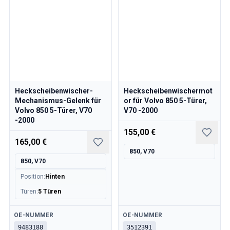
Volvo 850 Ersatzteile
Volvo 850 Bremsanlage
Volvo 850 Räder/Nabenabdeckungen
Volvo 850 KarosserieErsatzteile
Volvo 850 Kraftstoff-/Auspuffanlage
Volvo 850 InnenraumErsatzteile
Volvo 850 Getriebe
Volvo 850 Kühlsystem
Heckscheibenwischer-
Heckscheibenwischermot
Volvo 850 MotorenErsatzteile
Mechanismus-Gelenk für
or für Volvo 850 5-Türer,
Volvo 850 5-Türer, V70
V70 -2000
Volvo 850 Elektrische Ausrüstung
-2000
Volvo 850 Heizungsanlage
155,00 €
Volvo 850 Lenkung/Federung
165,00 €
Volvo 850 Verschiedene Ersatzteile
850, V70
Volvo 940/960 Ersatzteile
850, V70
Bremsen
Position
:
Hinten
Elektrik
Türen
:
5 Türen
Motor
Kraftstoff & Abgas
Verfügbar
Verfügbar
OE-NUMMER
OE-NUMMER
Felgen & Reifen
9483188
3512391