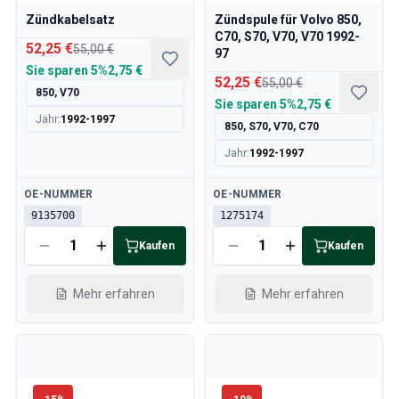
Zündkabelsatz
Zündspule für Volvo 850,
C70, S70, V70, V70 1992-
52,25 €
55,00 €
97
Sie sparen
5%
2,75 €
52,25 €
55,00 €
850, V70
Sie sparen
5%
2,75 €
Jahr
:
1992-1997
850, S70, V70, C70
Jahr
:
1992-1997
Verfügbar
Verfügbar
OE-NUMMER
OE-NUMMER
9135700
1275174
Kaufen
Kaufen
Mehr erfahren
Mehr erfahren