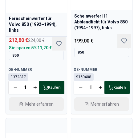
Volvo 240/260 Motor Drosselklappengestänge
Volvo 240/260 Kühlsystem
Scheinwerfer H1
Fernscheinwerfer für
Volvo 240/260 Getriebe/Hinterradaufhängung
Abblendlicht für Volvo 850
Volvo 850 (1992–1994),
Volvo 240/260 Sonstiges
(1994–1997), links
links
Volvo 740/760/780 Ersatzteile
212,80 €
224,00 €
199,00 €
Volvo 740/760/780 Bremsanlage
Sie sparen
5%
11,20 €
Volvo 700 Kraftstoff-/Auspuffanlage
850
850
Volvo 740/760/780 Getriebe/Hinterradaufhängung
Volvo 700 Kühlsystem
Verfügbar
Verfügbar
OE-NUMMER
OE-NUMMER
Volvo 740/760/780 Sonstiges
1372817
9159408
Volvo 740/760/780 Elektrische Ausrüstung
Volvo 740/760/780 Motor Drosselklappengestänge
Kaufen
Kaufen
Volvo 700 Heizungsanlage/Frischlufteinheit
Volvo 700 Räder/Nabenabdeckungen
Mehr erfahren
Mehr erfahren
Volvo 700 MotorErsatzteile
Volvo 740/760/780 KarosserieErsatzteile
Volvo 740/760/780 InnenraumErsatzteile
Volvo 740/760/780 Vorderradaufhängung