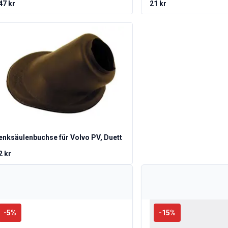
47 kr
21 kr
enksäulenbuchse für Volvo PV, Duett
2 kr
-
5
%
-
15
%