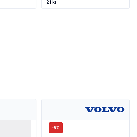
21 kr
-
5
%