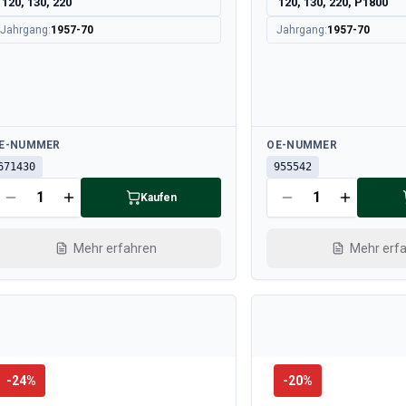
120, 130, 220
120, 130, 220, P1800
Jahrgang
:
1957-70
Jahrgang
:
1957-70
rfügbar
Verfügbar
E-NUMMER
OE-NUMMER
671430
955542
Kaufen
Mehr erfahren
Mehr erf
-
24
%
-
20
%