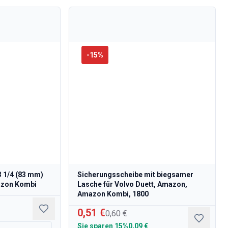
-
15
%
 1/4 (83 mm)
Sicherungsscheibe mit biegsamer
azon Kombi
Lasche für Volvo Duett, Amazon,
Amazon Kombi, 1800
0,51 €
0,60 €
Sie sparen
15%
0,09 €