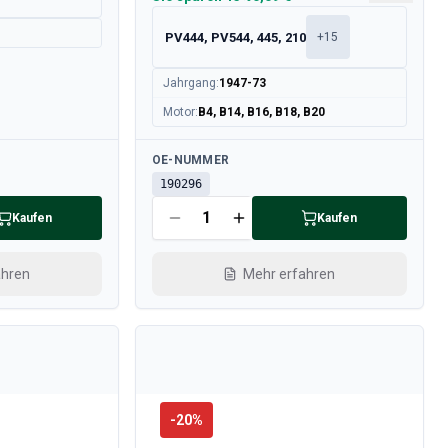
PV444, PV544, 445, 210
+
15
Jahrgang
:
1947-73
Motor
:
B4, B14, B16, B18, B20
Verfügbar
OE-NUMMER
190296
Kaufen
Kaufen
ahren
Mehr erfahren
-
20
%