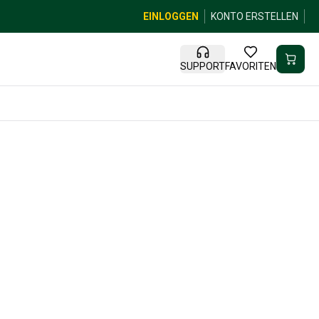
EINLOGGEN
KONTO ERSTELLEN
SUPPORT
FAVORITEN