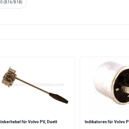
10 (B16/B18)
linkerhebel für Volvo PV, Duett
Indikatoren für Volvo 