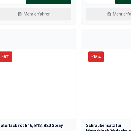
Mehr erfahren
Mehr erf
-
5
%
-
15
%
otorlack rot B16, B18, B20 Spray
Schraubensatz für