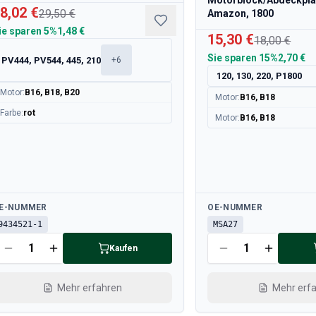
Motorblock/Abdeckplat
8,02 €
29,50 €
Amazon, 1800
ie sparen
5%
1,48 €
15,30 €
18,00 €
Sie sparen
15%
2,70 €
PV444, PV544, 445, 210
+
6
120, 130, 220, P1800
Motor
:
B16, B18, B20
Motor
:
B16, B18
Farbe
:
rot
Motor
:
B16, B18
rfügbar
Verfügbar
E-NUMMER
OE-NUMMER
9434521-1
MSA27
Kaufen
Mehr erfahren
Mehr erf