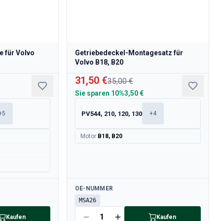
e für Volvo
Getriebedeckel-Montagesatz für
Volvo B18, B20
31,50 €
35,00 €
Sie sparen
10%
3,50 €
PV544, 210, 120, 130
+
5
+
4
Motor
:
B18, B20
Verfügbar
OE-NUMMER
MSA26
Kaufen
Kaufen