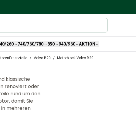
40/260
740/760/780
850
940/960
AKTION
torenErsatzteile
Volvo B20
Motorblock Volvo B20
d klassische
n renoviert oder
Teile rund um den
tor, damit Sie
e in mehreren