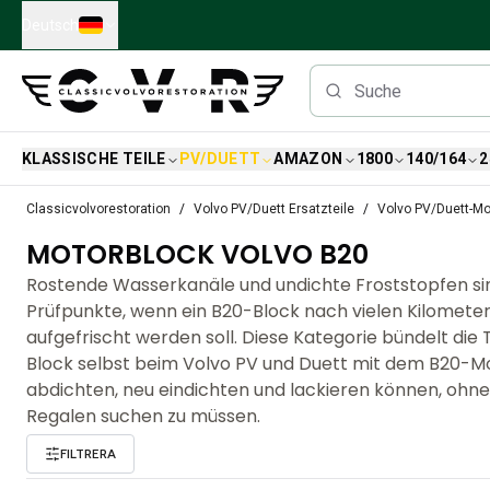
Skip to main content
Deutsch
KLASSISCHE TEILE
PV/DUETT
AMAZON
1800
140/164
2
Klassische Volvo Teile
Classicvolvorestoration
Volvo PV/Duett Ersatzteile
Volvo PV/Duett-Mo
Bremsen
MOTORBLOCK VOLVO B20
Volvo PV/Duett Ersatzteile
Volvo PV/Duett-Bremsanlage
Rostende Wasserkanäle und undichte Froststopfen sin
Volvo PV/Duett Kraftstoff-/Auspuffanlage
Prüfpunkte, wenn ein B20-Block nach vielen Kilometer
Volvo PV/Duett Elektrische Ausrüstung
aufgefrischt werden soll. Diese Kategorie bündelt die 
Volvo PV/Duett Vorderradaufhängung
Block selbst beim Volvo PV und Duett mit dem B20-Mo
Volvo PV/Duett InnenausstattungsErsatzteile
abdichten, neu eindichten und lackieren können, ohn
PV/Duett Karosserie
Regalen suchen zu müssen.
Volvo PV/Duett Getriebe/Hinterradaufhängung
FILTRERA
Volvo PV/Duett Kühlsystem
Volvo PV/Duett-MotorenErsatzteile