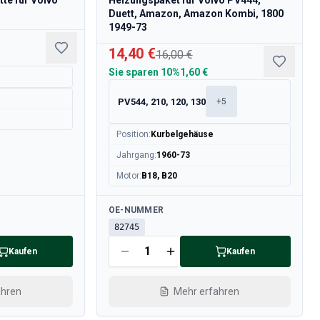
te für Volvo
Heizungspaket für Volvo PV444,
Duett, Amazon, Amazon Kombi, 1800
1949-73
14,40 €
16,00 €
Sie sparen
10%
1,60 €
PV544, 210, 120, 130
+
5
Position
:
Kurbelgehäuse
Jahrgang
:
1960-73
Motor
:
B18, B20
Verfügbar
OE-NUMMER
82745
Kaufen
Kaufen
ahren
Mehr erfahren