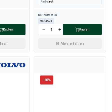
Farbe
:
rot
Verfügbar
OE-NUMMER
9434521
Kaufen
Kaufen
ahren
Mehr erfahren
-
10
%