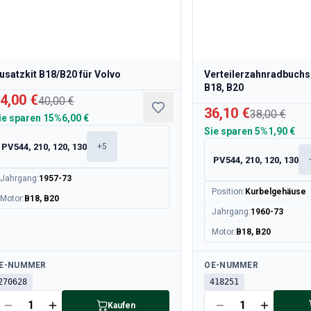
usatzkit B18/B20 für Volvo
Verteilerzahnradbuchs
B18, B20
4,00 €
40,00 €
36,10 €
38,00 €
ie sparen
15%
6,00 €
Sie sparen
5%
1,90 €
PV544, 210, 120, 130
+
5
PV544, 210, 120, 130
Jahrgang
:
1957-73
Position
:
Kurbelgehäuse
Motor
:
B18, B20
Jahrgang
:
1960-73
Motor
:
B18, B20
rfügbar
Verfügbar
E-NUMMER
OE-NUMMER
270628
418251
Kaufen