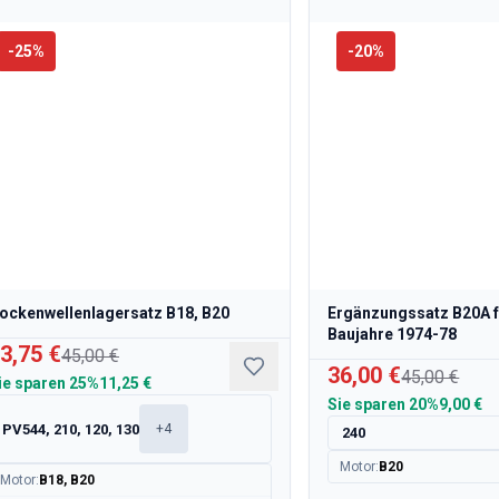
-
25
%
-
20
%
ockenwellenlagersatz B18, B20
Ergänzungssatz B20A f
Baujahre 1974-78
3,75 €
45,00 €
36,00 €
45,00 €
ie sparen
25%
11,25 €
Sie sparen
20%
9,00 €
PV544, 210, 120, 130
+
4
240
Motor
:
B20
Motor
:
B18, B20