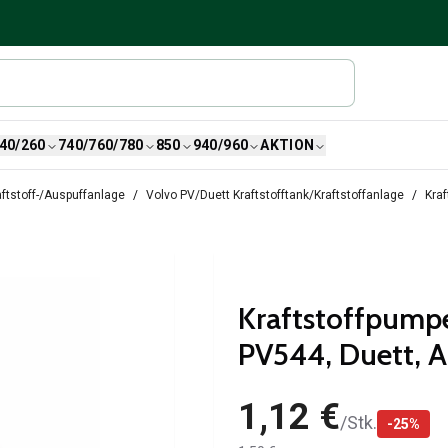
40/260
740/760/780
850
940/960
AKTION
ftstoff-/Auspuffanlage
Volvo PV/Duett Kraftstofftank/Kraftstoffanlage
Kra
Kraftstoffpump
PV544, Duett, A
1,12 €
/
Stk.
-
25
%