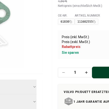
1,50 €
Nettopreis (einschließlich MwSt.)
OE-NR.
ARTIKEL NUMMER
Verfügbar
61830
111602555
Preis (inkl. MwSt.)
Preis (exkl. MwSt.)
Rabattpreis
Sie sparen
VOLVO PV/DUETT ERSATZTEI
1 JAHR GARANTIE AUF