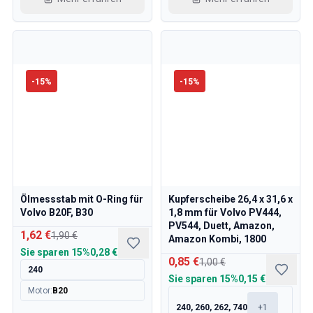
-
15
%
-
15
%
Ölmessstab mit O-Ring für
Kupferscheibe 26,4 x 31,6 x
Volvo B20F, B30
1,8 mm für Volvo PV444,
PV544, Duett, Amazon,
1,62 €
1,90 €
Amazon Kombi, 1800
Sie sparen
15%
0,28 €
0,85 €
1,00 €
240
Sie sparen
15%
0,15 €
Motor
:
B20
240, 260, 262, 740
+
1