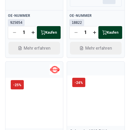
Verfügbar
Verfügbar
OE-NUMMER
OE-NUMMER
925054
18822
Kaufen
Kaufen
Mehr erfahren
Mehr erfahren
-
24
%
-
25
%