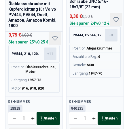
Schraube UNC 5/16-
Ölablassschraube mit
18x7/8" (22 mm)
Kupferdichtung für Volvo
PV444, PV544, Duett,
0,38 €
0,50 €
Amazon, Amazon Kombi,
Sie sparen
24%
0,12 €
1800
0,75 €
1,00 €
PV444, PV544, 120, 130
+
3
Sie sparen
25%
0,25 €
Position
:
Abgaskrümmer
PV544, 210, 120, 130
+
11
Anzahl pro Fzg.
:
4
Getriebe
:
M30
Position
:
Ölablassschraube,
Motor
Jahrgang
:
1947-70
Jahrgang
:
1957-73
Motor
:
B16, B18, B20
Verfügbar
Verfügbar
OE-NUMMER
OE-NUMMER
18818
940135
Kaufen
Kaufen