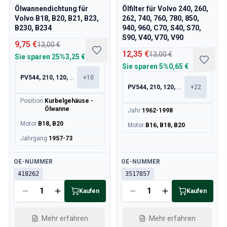
Volvo 140/164 Motor Drosselklappengestänge
Ölwannendichtung für
Ölfilter für Volvo 240, 260,
Volvo 140/164 MotorenErsatzteile
Volvo B18, B20, B21, B23,
262, 740, 760, 780, 850,
B230, B234
940, 960, C70, S40, S70,
Volvo 140/164 Vorderradaufhängung
S90, V40, V70, V90
Volvo 140/164 Kraftstoff-/Auspuffanlage
9,75 €
13,00 €
Volvo 140/164 Heizung/Frischluft
12,35 €
13,00 €
Sie sparen
25%
3,25 €
Volvo 140/164 InnenausstattungsErsatzteile
Sie sparen
5%
0,65 €
Volvo 140/164 Getriebe/Hinterradaufhängung
PV544, 210, 120, 130
+
10
PV544, 210, 120, 130
+
22
Volvo 140/164 Sonstiges
Volvo 140/164 Räder/Nabenkappen
Position
:
Kurbelgehäuse -
Ölwanne
Jahr
:
1962-1998
Volvo 240/260 Ersatzteile
Motor
:
B18, B20
Volvo 240/260 Bremsanlage
Motor
:
B16, B18, B20
Volvo 240/260 Kraftstoff-/Auspuffanlage
Jahrgang
:
1957-73
Volvo 240/260 Elektrische Ausrüstung
Verfügbar
Verfügbar
Volvo 240/260 Vorderradaufhängung
OE-NUMMER
OE-NUMMER
Volvo 240/260 InnenraumErsatzteile
418262
3517857
Volvo 240/260 Räder
Kaufen
Kaufen
Volvo 240/260 MotorenErsatzteile
Volvo 240/260 KarosserieErsatzteile
Mehr erfahren
Mehr erfahren
Volvo 240/260 Heizung/Frischluft