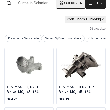
KATEGORIEN
FILTER
Volvo PV/Duett Sonstiges
Volvo PV/Duett Motor Drosselklappengestänge
Volvo PV/Duett-Heizung/Frischluft
Preis - hoch zu niedrig
Volvo PV/Duett Räder/Nabenkappen
Volvo Amazon Ersatzteile
26
produkte
Volvo Amazon KarosserieErsatzteile
Klassische Volvo Teile
Volvo PV/Duett Ersatzteile
Volvo Amazon Er
Volvo Amazon Bremssystem
Volvo Amazon Kühlsystem
Volvo Amazon Elektrische Geräte
Volvo Amazon MotorenErsatzteile
Volvo Amazon Motor Drosselklappengestänge
Volvo Amazon Kraftstoff-/Auspuffanlage
Volvo Amazon Vorderradaufhängung
Volvo Amazon Innenraum Ersatzteile
Volvo Amazon Heizgerät/Frischluft
Ölpumpe B18, B20 für
Ölpumpe B18, B20 für
Volvo 140, 145, 164
Volvo 140, 145, 164
Volvo Amazon Getriebe/Hinterradaufhängung
Volvo Amazon Verschiedene Ersatzteile
164 kr
106 kr
Volvo Amazon Räder/Nabenkappen