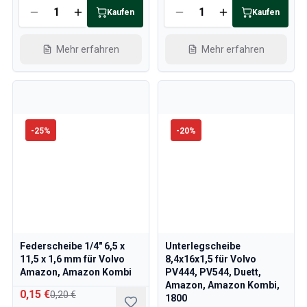
Kaufen
Kaufen
Mehr erfahren
Mehr erfahren
-
25
%
-
20
%
Federscheibe 1/4" 6,5 x
Unterlegscheibe
11,5 x 1,6 mm für Volvo
8,4x16x1,5 für Volvo
Amazon, Amazon Kombi
PV444, PV544, Duett,
Amazon, Amazon Kombi,
0,15 €
0,20 €
1800