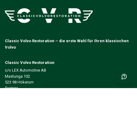
Classic Volvo Restoration – die erste Wahl für Ihren klassischen
Volvo
Classic Volvo Restoration
c/o LEX Automotive AB
Mastunga 102
523 98 Hökerum
Sverige
Org.nr: 556578-1357
Erfahre Neuigkeiten und Inspiration zuerst