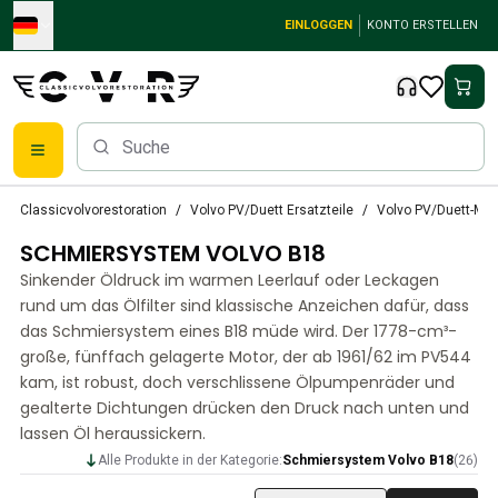
Skip to main content
EINLOGGEN
KONTO ERSTELLEN
Klassische Volvo Teile
Classicvolvorestoration
Volvo PV/Duett Ersatzteile
Volvo PV/Duett-Mot
Bremsen
SCHMIERSYSTEM VOLVO B18
Volvo PV/Duett Ersatzteile
Volvo PV/Duett-Bremsanlage
Sinkender Öldruck im warmen Leerlauf oder Leckagen
Volvo PV/Duett Kraftstoff-/Auspuffanlage
rund um das Ölfilter sind klassische Anzeichen dafür, dass
Volvo PV/Duett Elektrische Ausrüstung
das Schmiersystem eines B18 müde wird. Der 1778-cm³-
große, fünffach gelagerte Motor, der ab 1961/62 im PV544
Volvo PV/Duett Vorderradaufhängung
kam, ist robust, doch verschlissene Ölpumpenräder und
Volvo PV/Duett InnenausstattungsErsatzteile
gealterte Dichtungen drücken den Druck nach unten und
PV/Duett Karosserie
lassen Öl heraussickern.
Volvo PV/Duett Getriebe/Hinterradaufhängung
Alle Produkte in der Kategorie:
Schmiersystem Volvo B18
(
26
)
Volvo PV/Duett Kühlsystem
Volvo PV/Duett-MotorenErsatzteile