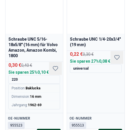
Schraube UNC 5/16-
Schraube UNC 1/4-20x3/4"
18x5/8" (16 mm) für Volvo
(19 mm)
Amazon, Amazon Kombi,
0,22 €
0,30 €
1800
Sie sparen
27%
0,08 €
0,30 €
0,40 €
universal
Sie sparen
25%
0,10 €
220
Position
:
Baklucka
Dimension
:
16 mm
Jahrgang
:
1962-69
Verfügbar
Verfügbar
OE-NUMMER
OE-NUMMER
955523
955513