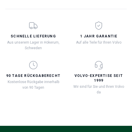
SCHNELLE LIEFERUNG
1 JAHR GARANTIE
Aus unserem Lager in Hökerum,
Auf alle Teile für Ihren Volvo
Schweden
90 TAGE RÜCKGABERECHT
VOLVO-EXPERTISE SEIT
1999
Kostenlose Rückgabe innerhalb
Wir sind für Sie und Ihren Volvo
von 90 Tagen
da