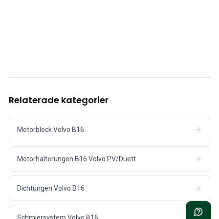
Kühlsystem
Antrieb
Gasgestänge
Fahrwerk & Lenkung
Heizung & Klima
Zubehör & Sonstiges
Karosserie
Innenausstattung
Aktion
Relaterade kategorier
Aktion des Monats
Motorblock Volvo B16
Motorhalterungen B16 Volvo PV/Duett
Dichtungen Volvo B16
Schmiersystem Volvo B16