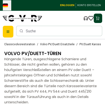
Skip to main content
EINLOGGEN
KONTO ERSTELLEN
Klassische Volvo Teile
Classicvolvorestoration
Volvo PV/Duett Ersatzteile
PV/Duett Karosseri
Bremsen
VOLVO PV/DUETT-TÜREN
Volvo PV/Duett Ersatzteile
Volvo PV/Duett-Bremsanlage
Hängende Türen, ausgeschlagene Scharniere und
Volvo PV/Duett Kraftstoff-/Auspuffanlage
Schlösser, die nicht greifen wollen, gehören zu den
Volvo PV/Duett Elektrische Ausrüstung
häufigsten Verschleißstellen an einem PV oder Duett –
jahrzehntelanges Öffnen und Schließen nutzt sowohl
Volvo PV/Duett Vorderradaufhängung
Scharnierstifte als auch die Schlossmechanik ab. Unter
Volvo PV/Duett InnenausstattungsErsatzteile
diesem Bereich sind die Türteile nach Karosserievariante
PV/Duett Karosserie
aufgeteilt, da sich PV 444, PV 544 und Duett 445/210
Volvo PV/Duett Getriebe/Hinterradaufhängung
sowohl in der Türausführung als auch in den Details
Volvo PV/Duett Kühlsystem
unterscheiden.
Volvo PV/Duett-MotorenErsatzteile