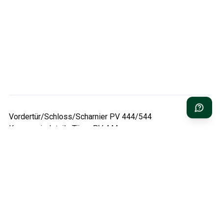
Vordertür/Schloss/Scharnier PV 444/544
Karosseriedetails Türen PV 444
Karosseriedetails Türen PV 544
Vordertür/Schloss/Scharnier Duett 445/210
Hecktür/Scharnier Duett 445/210
Die Auswahl umfasst sowohl die eigentlichen Türteile als
auch Schlossmechanik, Scharniere und Schlossstifte –
alles, was nötig ist, damit eine hängende Tür wieder
fluchtet und mit einem sauberen Klick schließt.