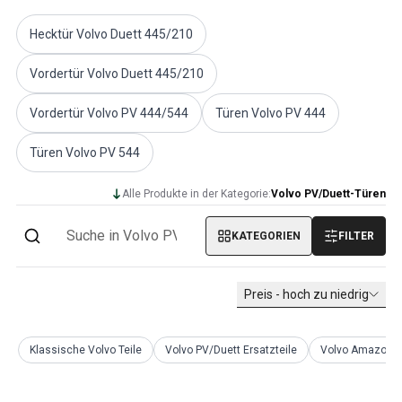
Volvo PV/Duett Sonstiges
Hecktür Volvo Duett 445/210
Volvo PV/Duett Motor Drosselklappengestänge
Volvo PV/Duett-Heizung/Frischluft
Vordertür Volvo Duett 445/210
Volvo PV/Duett Räder/Nabenkappen
Volvo Amazon Ersatzteile
Vordertür Volvo PV 444/544
Türen Volvo PV 444
Volvo Amazon KarosserieErsatzteile
Volvo Amazon Bremssystem
Türen Volvo PV 544
Volvo Amazon Kühlsystem
Volvo Amazon Elektrische Geräte
Alle Produkte in der Kategorie:
Volvo PV/Duett-Türen
Volvo Amazon MotorenErsatzteile
Volvo Amazon Motor Drosselklappengestänge
KATEGORIEN
FILTER
Volvo Amazon Kraftstoff-/Auspuffanlage
Volvo Amazon Vorderradaufhängung
Volvo Amazon Innenraum Ersatzteile
Preis - hoch zu niedrig
Volvo Amazon Heizgerät/Frischluft
Volvo Amazon Getriebe/Hinterradaufhängung
Klassische Volvo Teile
Volvo PV/Duett Ersatzteile
Volvo Amazon Er
Volvo Amazon Verschiedene Ersatzteile
Volvo Amazon Räder/Nabenkappen