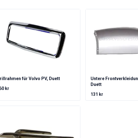
rillrahmen für Volvo PV, Duett
Untere Frontverkleidun
Duett
60 kr
131 kr