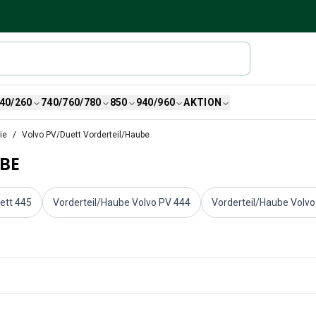
40/260
740/760/780
850
940/960
AKTION
ie
Volvo PV/Duett Vorderteil/Haube
BE
ett 445
Vorderteil/Haube Volvo PV 444
Vorderteil/Haube Volvo