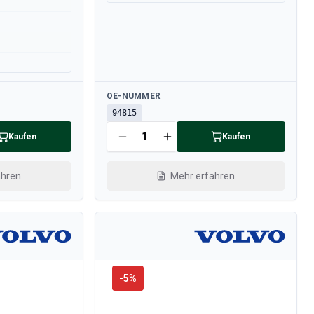
Verfügbar
OE-NUMMER
94815
Kaufen
Kaufen
ahren
Mehr erfahren
-
5
%