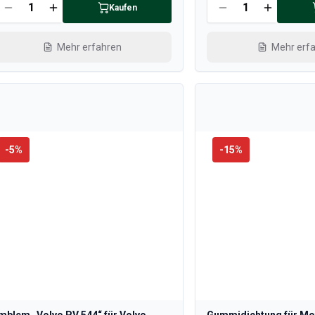
Kaufen
Mehr erfahren
Mehr erf
-
5
%
-
15
%