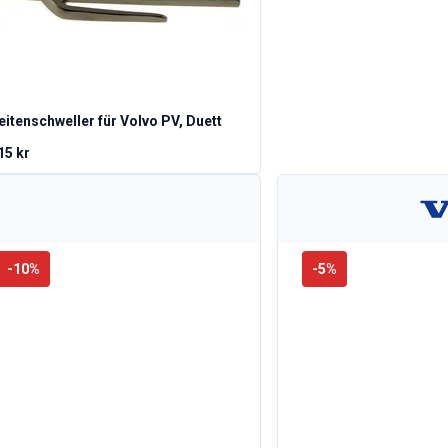
eitenschweller für Volvo PV, Duett
15 kr
-
10
%
-
5
%