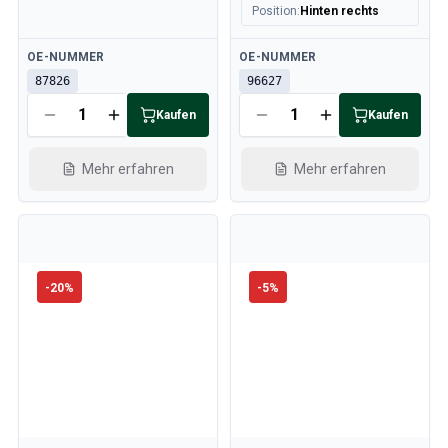
Position
:
Hinten rechts
Verfügbar
Verfügbar
OE-NUMMER
OE-NUMMER
87826
96627
Kaufen
Kaufen
Mehr erfahren
Mehr erfahren
-
20
%
-
5
%