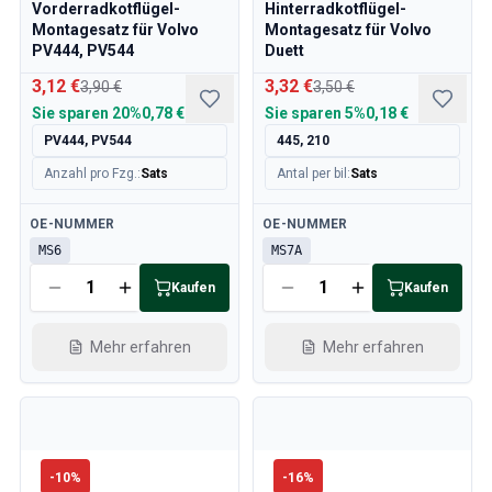
Vorderradkotflügel-
Hinterradkotflügel-
Montagesatz für Volvo
Montagesatz für Volvo
PV444, PV544
Duett
3,12 €
3,32 €
3,90 €
3,50 €
Sie sparen
20%
0,78 €
Sie sparen
5%
0,18 €
PV444, PV544
445, 210
Anzahl pro Fzg.
:
Sats
Antal per bil
:
Sats
Verfügbar
Verfügbar
OE-NUMMER
OE-NUMMER
MS6
MS7A
Kaufen
Kaufen
Mehr erfahren
Mehr erfahren
-
10
%
-
16
%