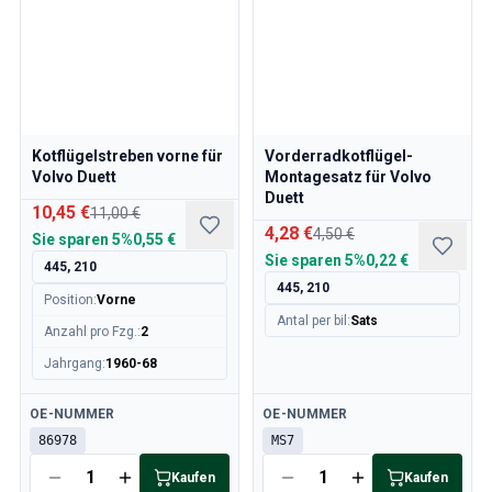
Kotflügelstreben vorne für
Vorderradkotflügel-
Volvo Duett
Montagesatz für Volvo
Duett
10,45 €
11,00 €
4,28 €
4,50 €
Sie sparen
5%
0,55 €
Sie sparen
5%
0,22 €
445, 210
445, 210
Position
:
Vorne
Antal per bil
:
Sats
Anzahl pro Fzg.
:
2
Jahrgang
:
1960-68
Verfügbar
Verfügbar
OE-NUMMER
OE-NUMMER
86978
MS7
Kaufen
Kaufen