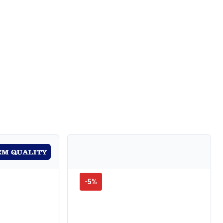
-
5
%