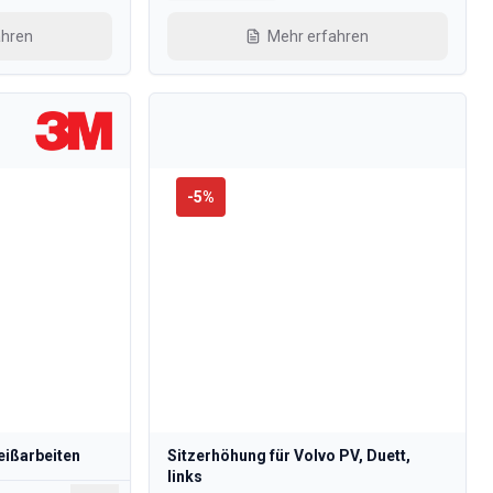
ahren
Mehr erfahren
-
5
%
eißarbeiten
Sitzerhöhung für Volvo PV, Duett,
links