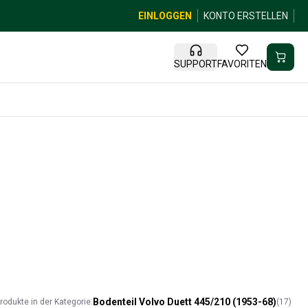
EINLOGGEN
KONTO ERSTELLEN
SUPPORT
FAVORITEN
Bodenteil Volvo Duett 445/210 (1953-68)
Produkte in der Kategorie:
(
17
)