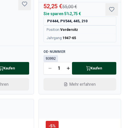
52,25 €
55,00 €
Sie sparen
5%
2,75 €
PV444, PV544, 445, 210
Position
:
Vordersitz
Jahrgang
:
1947-65
Verfügbar
OE-NUMMER
93992
Kaufen
Kaufen
ahren
Mehr erfahren
-
5
%