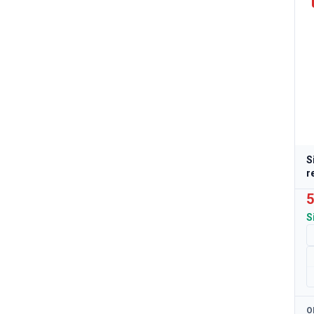
Kühlsystem
Antrieb
Gasgestänge
Fahrwerk & Lenkung
Heizung & Klima
Zubehör & Sonstiges
Karosserie
Innenausstattung
Aktion
Aktion des Monats
S
r
5
S
Ve
O