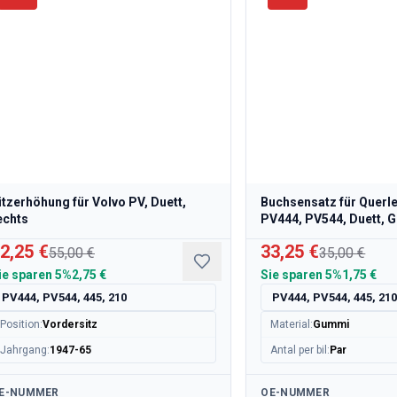
itzerhöhung für Volvo PV, Duett,
Buchsensatz für Querle
echts
PV444, PV544, Duett,
2,25 €
33,25 €
55,00 €
35,00 €
ie sparen
5%
2,75 €
Sie sparen
5%
1,75 €
PV444, PV544, 445, 210
PV444, PV544, 445, 21
Position
:
Vordersitz
Material
:
Gummi
Jahrgang
:
1947-65
Antal per bil
:
Par
rfügbar
Verfügbar
E-NUMMER
OE-NUMMER