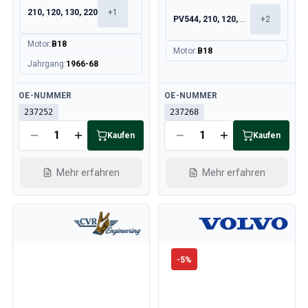
Volvo 850 Ersatzteile
210, 120, 130, 220
+
1
Volvo 850 Bremsanlage
PV544, 210, 120, 130
+
2
Volvo 850 Räder/Nabenabdeckungen
Motor
:
B18
Volvo 850 KarosserieErsatzteile
Motor
:
B18
Jahrgang
:
1966-68
Volvo 850 Kraftstoff-/Auspuffanlage
Volvo 850 InnenraumErsatzteile
Verfügbar
Verfügbar
OE-NUMMER
OE-NUMMER
Volvo 850 Getriebe
237252
237268
Volvo 850 Kühlsystem
Volvo 850 MotorenErsatzteile
Kaufen
Kaufen
Volvo 850 Elektrische Ausrüstung
Volvo 850 Heizungsanlage
Mehr erfahren
Mehr erfahren
Volvo 850 Lenkung/Federung
Volvo 850 Verschiedene Ersatzteile
Volvo 940/960 Ersatzteile
Bremsen
Elektrik
-
5
%
Motor
Kraftstoff & Abgas
Felgen & Reifen