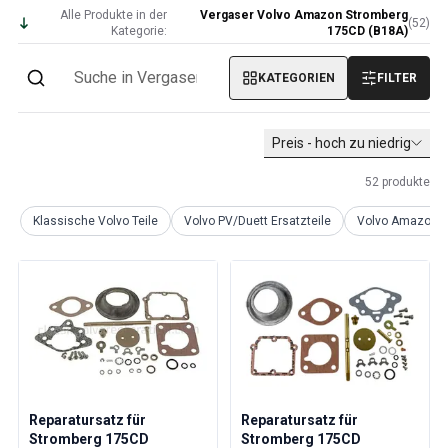
Volvo PV/Duett Sonstiges
Alle Produkte in der
Vergaser Volvo Amazon Stromberg
(
52
)
Kategorie:
175CD (B18A)
Volvo PV/Duett Motor Drosselklappengestänge
Volvo PV/Duett-Heizung/Frischluft
KATEGORIEN
FILTER
Volvo PV/Duett Räder/Nabenkappen
Volvo Amazon Ersatzteile
Volvo Amazon KarosserieErsatzteile
Preis - hoch zu niedrig
Volvo Amazon Bremssystem
52
produkte
Volvo Amazon Kühlsystem
Volvo Amazon Elektrische Geräte
Klassische Volvo Teile
Volvo PV/Duett Ersatzteile
Volvo Amazon Er
Volvo Amazon MotorenErsatzteile
Volvo Amazon Motor Drosselklappengestänge
Volvo Amazon Kraftstoff-/Auspuffanlage
Volvo Amazon Vorderradaufhängung
Volvo Amazon Innenraum Ersatzteile
Volvo Amazon Heizgerät/Frischluft
Volvo Amazon Getriebe/Hinterradaufhängung
Volvo Amazon Verschiedene Ersatzteile
Reparatursatz für
Reparatursatz für
Volvo Amazon Räder/Nabenkappen
Stromberg 175CD
Stromberg 175CD