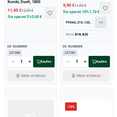
Kombi, Duett, 1800
9,90 €
11,00 €
11,40 €
12,00 €
Sie sparen
10%
1,10 €
Sie sparen
5%
0,60 €
PV544, 210, 120, 130
+
4
Motor
:
B18, B20
Verfügbar
Verfügbar
OE-NUMMER
OE-NUMMER
237286
237281
Kaufen
Kaufen
Mehr erfahren
Mehr erfahren
-
10
%