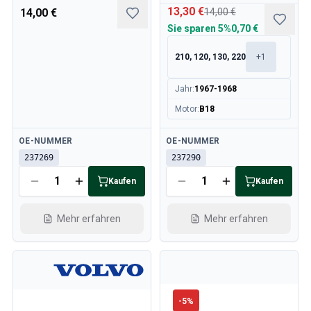
13,30 €
14,00 €
14,00 €
Sie sparen
5%
0,70 €
210, 120, 130, 220
+
1
Jahr
:
1967-1968
Motor
:
B18
Verfügbar
Verfügbar
OE-NUMMER
OE-NUMMER
237269
237290
Kaufen
Kaufen
Mehr erfahren
Mehr erfahren
-
5
%