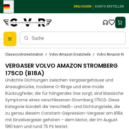
Skip to main content
EINLOGGEN
KONTO ERSTELLEN
Klassische Volvo Teile
Classicvolvorestoration
Volvo Amazon Ersatzteile
Volvo Amazon Kraft
Bremsen
VERGASER VOLVO AMAZON STROMBERG
Volvo PV/Duett Ersatzteile
Volvo PV/Duett-Bremsanlage
175CD (B18A)
Volvo PV/Duett Kraftstoff-/Auspuffanlage
Undichte Dichtungen zwischen Vergasergehäuse und
Volvo PV/Duett Elektrische Ausrüstung
Ansaugbrücke, trockene O-Ringe und eine müde
Volvo PV/Duett Vorderradaufhängung
Rückzugfeder, die für hängendes Gas sorgt, sind klassische
Volvo PV/Duett InnenausstattungsErsatzteile
Symptome eines verschlissenen Stromberg 175CD. Diese
PV/Duett Karosserie
Kategorie bündelt die Verschleiß- und Dichtungsteile, die
zu genau diesem Constant-Depression-Vergaser am B18A
Volvo PV/Duett Getriebe/Hinterradaufhängung
mit Einzelvergaser gehören – dem Motor, der im August
Volvo PV/Duett Kühlsystem
1961 kam und rund 75 PS leistet.
Volvo PV/Duett-MotorenErsatzteile