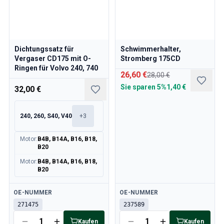
Kühlsystem
Antrieb
Gasgestänge
Fahrwerk & Lenkung
Dichtungssatz für
Schwimmerhalter,
Heizung & Klima
Vergaser CD175 mit O-
Stromberg 175CD
Zubehör & Sonstiges
Ringen für Volvo 240, 740
26,60 €
28,00 €
Karosserie
Sie sparen
5%
1,40 €
Innenausstattung
32,00 €
Aktion
Aktion des Monats
240, 260, S40, V40
+
3
Motor
:
B4B, B14A, B16, B18,
B20
Motor
:
B4B, B14A, B16, B18,
B20
Verfügbar
Verfügbar
OE-NUMMER
OE-NUMMER
271475
237589
Kaufen
Kaufen