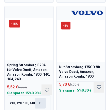
-
15
%
-
5
%
Spring Stromberg B20A
Nut Stromberg 175CD für
für Volvo Duett, Amazon,
Volvo Duett, Amazon,
Amazon Kombi, 1800, 140,
Amazon Kombi, 1800
164, 240
5,70 €
6,00 €
5,52 €
6,50 €
Sie sparen
5%
0,30 €
Sie sparen
15%
0,98 €
210, 120, 130, 140
+
1