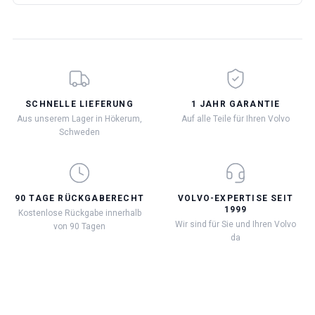
SCHNELLE LIEFERUNG
1 JAHR GARANTIE
Aus unserem Lager in Hökerum,
Auf alle Teile für Ihren Volvo
Schweden
90 TAGE RÜCKGABERECHT
VOLVO-EXPERTISE SEIT
1999
Kostenlose Rückgabe innerhalb
Wir sind für Sie und Ihren Volvo
von 90 Tagen
da