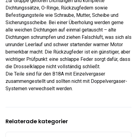
Zur Gruppe gehören Dichtungen und komplette
Dichtungssätze, O-Ringe, Rückzugfedern sowie
Befestigungsteile wie Schraube, Mutter, Scheibe und
Sicherungsscheibe. Bei einer Überholung werden gerne
alle weichen Dichtungen auf einmal getauscht – alte
Dichtungen schrumpfen und ziehen Falschluft, was sich als
unrunder Leerlauf und schwer startender warmer Motor
bemerkbar macht. Die Rückzugfeder ist ein günstiger, aber
wichtiger Prüfpunkt: eine schlappe Feder sorgt dafür, dass
die Drosselklappe nicht vollständig schließt.
Die Teile sind für den B18A mit Einzelvergaser
zusammengestellt und sollten nicht mit Doppelvergaser-
Systemen verwechselt werden.
Relaterade kategorier