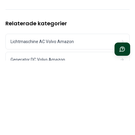
Relaterade kategorier
Lichtmaschine AC Volvo Amazon
Generator DC Volvo Amazon
Volvo Amazon Zündanlage
Volvo Amazon Kabel
Volvo Amazon Anschlussdetails/Sicherungen
Volvo Amazon Frontscheibenwischer