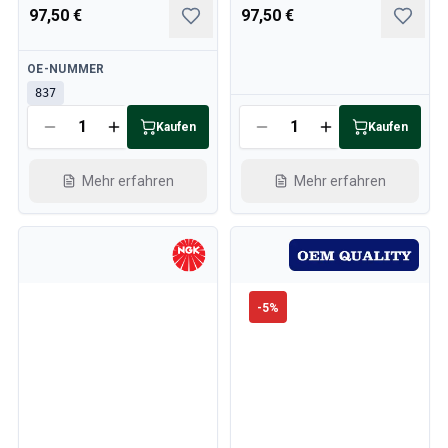
97,50 €
97,50 €
Verfügbar
OE-NUMMER
837
Verfügbar
Kaufen
Kaufen
Mehr erfahren
Mehr erfahren
-
5
%