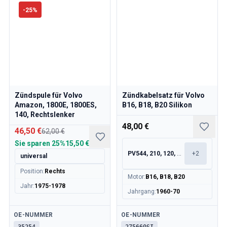
-
25
%
Zündspule für Volvo
Zündkabelsatz für Volvo
Amazon, 1800E, 1800ES,
B16, B18, B20 Silikon
140, Rechtslenker
48,00 €
46,50 €
62,00 €
Sie sparen
25%
15,50 €
PV544, 210, 120, 130
+
2
universal
Position
:
Rechts
Motor
:
B16, B18, B20
Jahr
:
1975-1978
Jahrgang
:
1960-70
Verfügbar
Verfügbar
OE-NUMMER
OE-NUMMER