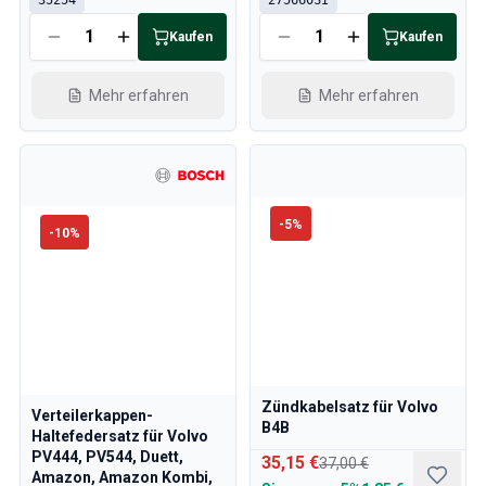
35254
275660SI
Kaufen
Kaufen
Mehr erfahren
Mehr erfahren
-
5
%
-
10
%
Zündkabelsatz für Volvo
Verteilerkappen-
B4B
Haltefedersatz für Volvo
PV444, PV544, Duett,
35,15 €
37,00 €
Amazon, Amazon Kombi,