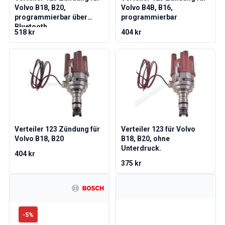
Volvo 140/164 Motor Drosselklappengestänge
Volvo B18, B20,
Volvo B4B, B16,
Volvo 140/164 MotorenErsatzteile
programmierbar über
programmierbar
Bluetooth
Volvo 140/164 Vorderradaufhängung
518 kr
404 kr
Volvo 140/164 Kraftstoff-/Auspuffanlage
Volvo 140/164 Heizung/Frischluft
Volvo 140/164 InnenausstattungsErsatzteile
Volvo 140/164 Getriebe/Hinterradaufhängung
Volvo 140/164 Sonstiges
Volvo 140/164 Räder/Nabenkappen
Volvo 240/260 Ersatzteile
Volvo 240/260 Bremsanlage
Verteiler 123 Zündung für
Verteiler 123 für Volvo
Volvo 240/260 Kraftstoff-/Auspuffanlage
Volvo B18, B20
B18, B20, ohne
Unterdruck.
Volvo 240/260 Elektrische Ausrüstung
404 kr
Volvo 240/260 Vorderradaufhängung
375 kr
Volvo 240/260 InnenraumErsatzteile
Volvo 240/260 Räder
Volvo 240/260 MotorenErsatzteile
Volvo 240/260 KarosserieErsatzteile
-
5
%
Volvo 240/260 Heizung/Frischluft