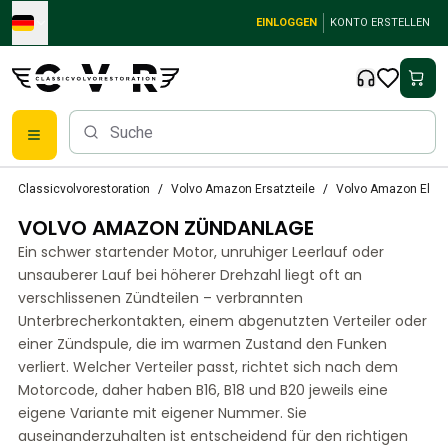
Skip to main content
EINLOGGEN
KONTO ERSTELLEN
Klassische Volvo Teile
Classicvolvorestoration
Volvo Amazon Ersatzteile
Volvo Amazon Elekt
Bremsen
VOLVO AMAZON ZÜNDANLAGE
Volvo PV/Duett Ersatzteile
Volvo PV/Duett-Bremsanlage
Ein schwer startender Motor, unruhiger Leerlauf oder
Volvo PV/Duett Kraftstoff-/Auspuffanlage
unsauberer Lauf bei höherer Drehzahl liegt oft an
Volvo PV/Duett Elektrische Ausrüstung
verschlissenen Zündteilen – verbrannten
Unterbrecherkontakten, einem abgenutzten Verteiler oder
Volvo PV/Duett Vorderradaufhängung
einer Zündspule, die im warmen Zustand den Funken
Volvo PV/Duett InnenausstattungsErsatzteile
verliert. Welcher Verteiler passt, richtet sich nach dem
PV/Duett Karosserie
Motorcode, daher haben B16, B18 und B20 jeweils eine
Volvo PV/Duett Getriebe/Hinterradaufhängung
eigene Variante mit eigener Nummer. Sie
Volvo PV/Duett Kühlsystem
auseinanderzuhalten ist entscheidend für den richtigen
Volvo PV/Duett-MotorenErsatzteile