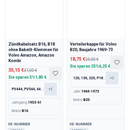
Zündkabelsatz B16, B18
Verteilerkappe für Volvo
ohne Bakelit-Klemmen für
B20, Baujahre 1969-73
Volvo Amazon, Amazon
18,75 €
25,00 €
Kombi
Sie sparen
25%
6,25 €
35,15 €
37,00 €
Sie sparen
5%
1,85 €
120, 130, 220, P1800
+
2
PV444, PV544, 445, 210
+
2
Jahr
:
1969-1973
Motor
:
B20
Jahrgang
:
1953-61
Motor
:
B16
Verfügbar
Verfügbar
OE-NUMMER
OE-NUMMER