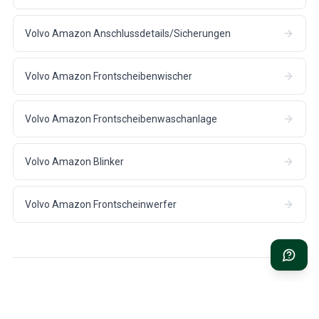
Volvo Amazon Anschlussdetails/Sicherungen
Volvo Amazon Frontscheibenwischer
Volvo Amazon Frontscheibenwaschanlage
Volvo Amazon Blinker
Volvo Amazon Frontscheinwerfer