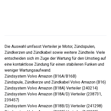
Die Auswahl umfasst Verteiler je Motor, Zündspulen,
Zündkerzen und Zündkabel sowie weitere Zündteile. Viele
entscheiden sich im Zuge der Wartung für den Umstieg auf
eine kontaktlose Zündung für einen stabileren Funken und
weniger Wartungsaufwand.
Zündsystem Volvo Amazon (B16A/B16B)
Zündspule, Zündkerze und Zündkabel Volvo Amazon (B16)
Zündsystem Volvo Amazon (B18A) Verteiler (240214)
Zündsystem Volvo Amazon (B18A/D) Verteiler (238731,
239457)
Zündsystem Volvo Amazon (B18B/D) Verteiler (241298)