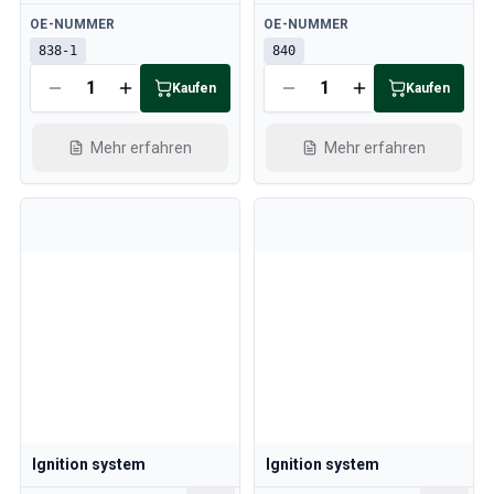
Kühlsystem
Verfügbar
Verfügbar
OE-NUMMER
OE-NUMMER
Antrieb
838-1
840
Gasgestänge
Fahrwerk & Lenkung
Kaufen
Kaufen
Heizung & Klima
Zubehör & Sonstiges
Mehr erfahren
Mehr erfahren
Karosserie
Innenausstattung
Aktion
Aktion des Monats
Ignition system
Ignition system