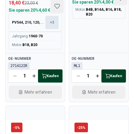
Sie sparen
20%
4,00 €
18,40 €
23,00 €
Motor
:
B4B, B14A, B16, B18,
Sie sparen
20%
4,60 €
B20
PV544, 210, 120, 130
+
3
Jahrgang
:
1960-70
Motor
:
B18, B20
Verfügbar
Verfügbar
OE-NUMMER
OE-NUMMER
271412IR
ML1
Kaufen
Kaufen
Mehr erfahren
Mehr erfahren
-
5
%
-
25
%