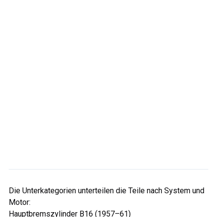
Die Unterkategorien unterteilen die Teile nach System und
Motor:
Hauptbremszylinder B16 (1957–61)