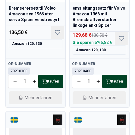
Bremserørsett til Volvo
emsleitungssatz für Volvo
Amazon sen 1965 uten
Amazon 1966 mit
servo Spicer venstrestyrt
Bremskraftverstärker
linksgelenkt Spicer
136,50 €
129,68 €
136,50 €
Sie sparen
5%
6,82 €
Amazon 120, 130
Amazon 120, 130
Verfügbar
Verfügbar
OE-NUMMER
OE-NUMMER
702101OE
702104OE
Kaufen
Kaufen
Mehr erfahren
Mehr erfahren