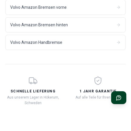
Volvo Amazon Bremsen vorne
Volvo Amazon Bremsen hinten
Volvo Amazon Handbremse
SCHNELLE LIEFERUNG
1 JAHR GARANTIE
Aus unserem Lager in Hökerum,
Auf alle Teile für Ihren Volvo
Schweden
90 TAGE RÜCKGABERECHT
VOLVO-EXPERTISE SEIT