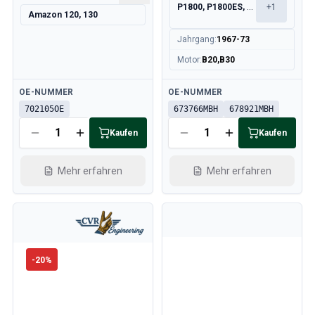
P1800, P1800ES, 140, 164
+
1
Amazon 120, 130
Jahrgang
:
1967-73
Motor
:
B20,B30
Verfügbar
Verfügbar
OE-NUMMER
OE-NUMMER
702105OE
673766MBH
678921MBH
Kaufen
Kaufen
Mehr erfahren
Mehr erfahren
-
20
%