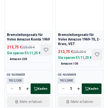
Kühlsystem
Antrieb
Gasgestänge
Fahrwerk & Lenkung
Heizung & Klima
Zubehör & Sonstiges
Bremsleitungssatz für
Bremsleitungssatz für
Karosserie
Volvo Amazon Kombi 1969
Volvo Amazon 1969-70, 2-
Innenausstattung
Kreis, VST
213,75 €
225,00 €
Aktion
213,75 €
225,00 €
Sie sparen
5%
11,25 €
Aktion des Monats
Sie sparen
5%
11,25 €
Amazon 220
Amazon 130
Verfügbar
Verfügbar
OE-NUMMER
OE-NUMMER
702122OE
702120OE
Kaufen
Kaufen
Mehr erfahren
Mehr erfahren