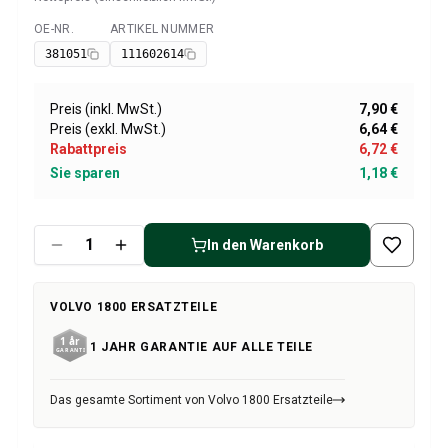
Volvo 1800 Ersatzteile
Volvo 1800 Bremsanlage
OE-NR.
ARTIKEL NUMMER
Verfügbar
Volvo 1800 Kraftstoff-/Auspuffanlage
381051
111602614
Volvo 1800 KarosserieErsatzteile
Volvo 1800 Kühlsystem
Preis (inkl. MwSt.)
7,90 €
Volvo 1800 Motor Drosselklappengestänge
Preis (exkl. MwSt.)
6,64 €
Volvo 1800 MotorErsatzteile
Rabattpreis
6,72 €
Volvo 1800 Elektrische Ausrüstung
Sie sparen
1,18 €
Volvo 1800 Vorderradaufhängung
Volvo 1800 Getriebe/Hinterradaufhängung
Volvo 1800 InnenausstattungsErsatzteile
In den Warenkorb
Volvo 1800 Heizungsanlage/Frischluft (1961-73)
Volvo 1800 Räder/Nabenkappen
VOLVO 1800 ERSATZTEILE
Volvo 1800 Sonstiges
Volvo 140/164 Ersatzteile
1 JAHR GARANTIE AUF ALLE TEILE
Volvo 140/164 KarosserieErsatzteile
Volvo 140/164 Bremssystem
Das gesamte Sortiment von Volvo 1800 Ersatzteile
Volvo 140/164 Kühlsystem
Volvo 140/164 Elektrische Ausrüstung