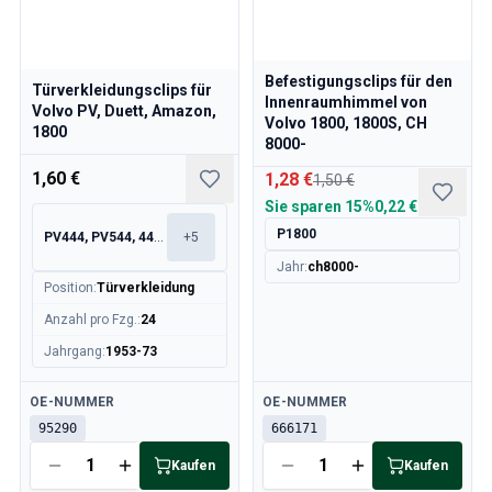
Volvo 140/164 Motor Drosselklappengestänge
Volvo 140/164 MotorenErsatzteile
Volvo 140/164 Vorderradaufhängung
Befestigungsclips für den
Volvo 140/164 Kraftstoff-/Auspuffanlage
Türverkleidungsclips für
Innenraumhimmel von
Volvo PV, Duett, Amazon,
Volvo 140/164 Heizung/Frischluft
Volvo 1800, 1800S, CH
1800
Volvo 140/164 InnenausstattungsErsatzteile
8000-
Volvo 140/164 Getriebe/Hinterradaufhängung
1,60 €
1,28 €
1,50 €
Volvo 140/164 Sonstiges
Sie sparen
15%
0,22 €
Volvo 140/164 Räder/Nabenkappen
P1800
PV444, PV544, 445, 210
+
5
Volvo 240/260 Ersatzteile
Jahr
:
ch8000-
Volvo 240/260 Bremsanlage
Position
:
Türverkleidung
Volvo 240/260 Kraftstoff-/Auspuffanlage
Anzahl pro Fzg.
:
24
Volvo 240/260 Elektrische Ausrüstung
Volvo 240/260 Vorderradaufhängung
Jahrgang
:
1953-73
Volvo 240/260 InnenraumErsatzteile
Verfügbar
Verfügbar
OE-NUMMER
OE-NUMMER
Volvo 240/260 Räder
95290
666171
Volvo 240/260 MotorenErsatzteile
Volvo 240/260 KarosserieErsatzteile
Kaufen
Kaufen
Volvo 240/260 Heizung/Frischluft