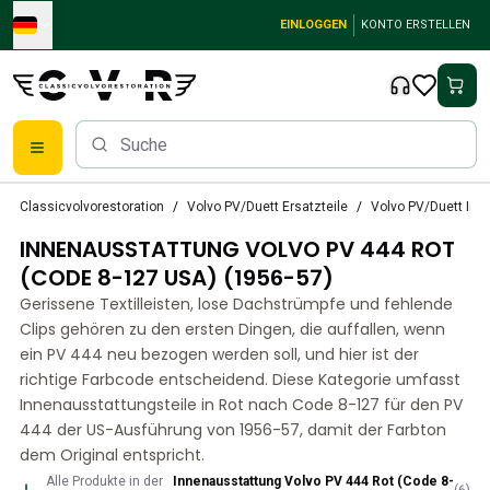
Skip to main content
EINLOGGEN
KONTO ERSTELLEN
Klassische Volvo Teile
Classicvolvorestoration
Volvo PV/Duett Ersatzteile
Volvo PV/Duett Inn
Bremsen
INNENAUSSTATTUNG VOLVO PV 444 ROT
Volvo PV/Duett Ersatzteile
Volvo PV/Duett-Bremsanlage
(CODE 8-127 USA) (1956-57)
Volvo PV/Duett Kraftstoff-/Auspuffanlage
Gerissene Textilleisten, lose Dachstrümpfe und fehlende
Volvo PV/Duett Elektrische Ausrüstung
Clips gehören zu den ersten Dingen, die auffallen, wenn
Volvo PV/Duett Vorderradaufhängung
ein PV 444 neu bezogen werden soll, und hier ist der
Volvo PV/Duett InnenausstattungsErsatzteile
richtige Farbcode entscheidend. Diese Kategorie umfasst
PV/Duett Karosserie
Innenausstattungsteile in Rot nach Code 8-127 für den PV
444 der US-Ausführung von 1956-57, damit der Farbton
Volvo PV/Duett Getriebe/Hinterradaufhängung
dem Original entspricht.
Volvo PV/Duett Kühlsystem
Volvo PV/Duett-MotorenErsatzteile
Alle Produkte in der
Innenausstattung Volvo PV 444 Rot (Code 8-