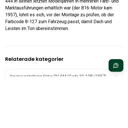
444 in seinen letzten Modelljahren in mehreren Farb- und
Marktausführungen erhältlich war (der B16-Motor kam
1957), lohnt es sich, vor der Montage zu prüfen, ob der
Farbcode 8-127 zum Fahrzeug passt, damit Dach und
Leisten im Ton übereinstimmen.
Relaterade kategorier
Innenausstattung Volvo PV 444 (Code 10-128) (1957)
Innenausstattung Volvo PV 444 Blau gestreift (Code 106-) (1955)
Innenausstattung Volvo PV 444 Rot gestreift (Code 107-) (1955)
Innenausstattung Volvo PV 444 Rot/Silber (Code 11-129) (1957)