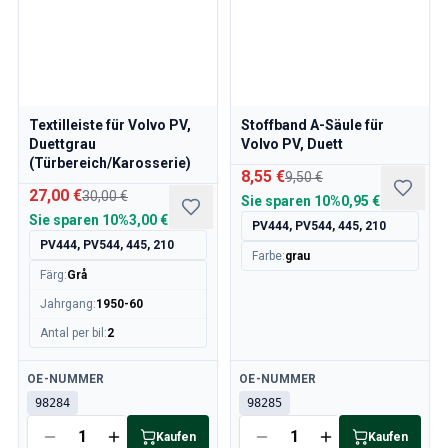
Volvo 240/260 Motor Drosselklappengestänge
Volvo 240/260 Kühlsystem
Volvo 240/260 Getriebe/Hinterradaufhängung
Volvo 240/260 Sonstiges
Volvo 740/760/780 Ersatzteile
Textilleiste für Volvo PV,
Stoffband A-Säule für
Volvo 740/760/780 Bremsanlage
Duettgrau
Volvo PV, Duett
Volvo 700 Kraftstoff-/Auspuffanlage
(Türbereich/Karosserie)
8,55 €
9,50 €
Volvo 740/760/780 Getriebe/Hinterradaufhängung
27,00 €
30,00 €
Sie sparen
10%
0,95 €
Volvo 700 Kühlsystem
Sie sparen
10%
3,00 €
PV444, PV544, 445, 210
Volvo 740/760/780 Sonstiges
PV444, PV544, 445, 210
Volvo 740/760/780 Elektrische Ausrüstung
Farbe
:
grau
Färg
:
Grå
Volvo 740/760/780 Motor Drosselklappengestänge
Volvo 700 Heizungsanlage/Frischlufteinheit
Jahrgang
:
1950-60
Volvo 700 Räder/Nabenabdeckungen
Antal per bil
:
2
Volvo 700 MotorErsatzteile
Volvo 740/760/780 KarosserieErsatzteile
Verfügbar
Verfügbar
OE-NUMMER
OE-NUMMER
Volvo 740/760/780 InnenraumErsatzteile
98284
98285
Volvo 740/760/780 Vorderradaufhängung
Kaufen
Kaufen