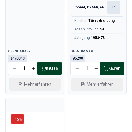
Kühlsystem
PV444, PV544, 445, 210
+
5
Antrieb
Gasgestänge
Position
:
Türverkleidung
Fahrwerk & Lenkung
Anzahl pro Fzg.
:
24
Heizung & Klima
Zubehör & Sonstiges
Jahrgang
:
1953-73
Karosserie
Verfügbar
Verfügbar
OE-NUMMER
OE-NUMMER
Innenausstattung
1470040
95290
Aktion
Aktion des Monats
Kaufen
Kaufen
Mehr erfahren
Mehr erfahren
-
15
%