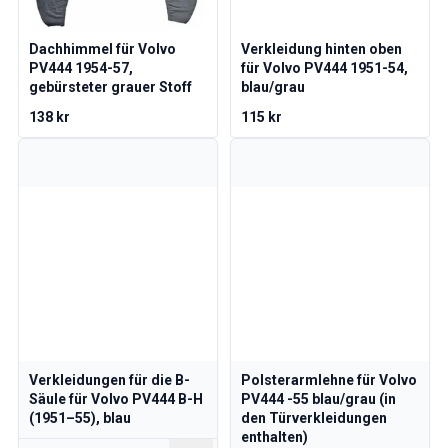
Volvo 1800 Ersatzteile
Volvo 1800 Bremsanlage
Volvo 1800 Kraftstoff-/Auspuffanlage
Dachhimmel für Volvo
Verkleidung hinten oben
PV444 1954-57,
für Volvo PV444 1951-54,
Volvo 1800 KarosserieErsatzteile
gebürsteter grauer Stoff
blau/grau
Volvo 1800 Kühlsystem
138 kr
115 kr
Volvo 1800 Motor Drosselklappengestänge
Volvo 1800 MotorErsatzteile
Volvo 1800 Elektrische Ausrüstung
Volvo 1800 Vorderradaufhängung
Volvo 1800 Getriebe/Hinterradaufhängung
Volvo 1800 InnenausstattungsErsatzteile
Volvo 1800 Heizungsanlage/Frischluft (1961-73)
Volvo 1800 Räder/Nabenkappen
Volvo 1800 Sonstiges
Volvo 140/164 Ersatzteile
Volvo 140/164 KarosserieErsatzteile
Verkleidungen für die B-
Polsterarmlehne für Volvo
Volvo 140/164 Bremssystem
Säule für Volvo PV444 B-H
PV444 -55 blau/grau (in
Volvo 140/164 Kühlsystem
(1951–55), blau
den Türverkleidungen
Volvo 140/164 Elektrische Ausrüstung
enthalten)