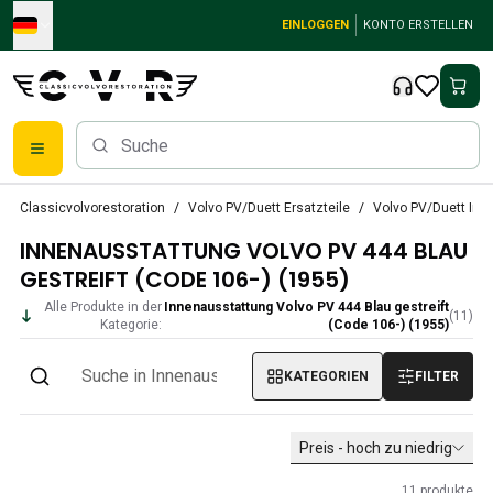
Skip to main content
EINLOGGEN
KONTO ERSTELLEN
Klassische Volvo Teile
Classicvolvorestoration
Volvo PV/Duett Ersatzteile
Volvo PV/Duett Inn
Bremsen
INNENAUSSTATTUNG VOLVO PV 444 BLAU
Volvo PV/Duett Ersatzteile
Volvo PV/Duett-Bremsanlage
GESTREIFT (CODE 106-) (1955)
Volvo PV/Duett Kraftstoff-/Auspuffanlage
Alle Produkte in der
Innenausstattung Volvo PV 444 Blau gestreift
(
11
)
Volvo PV/Duett Elektrische Ausrüstung
Kategorie:
(Code 106-) (1955)
Volvo PV/Duett Vorderradaufhängung
KATEGORIEN
FILTER
Volvo PV/Duett InnenausstattungsErsatzteile
PV/Duett Karosserie
Volvo PV/Duett Getriebe/Hinterradaufhängung
Preis - hoch zu niedrig
Volvo PV/Duett Kühlsystem
Volvo PV/Duett-MotorenErsatzteile
11
produkte