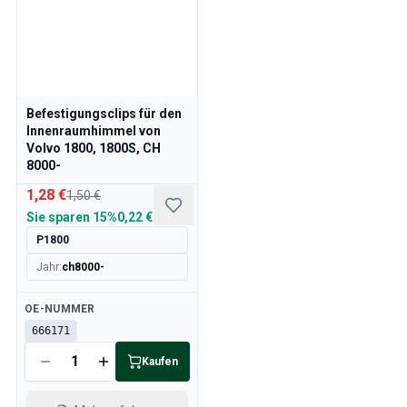
Befestigungsclips für den
Innenraumhimmel von
Volvo 1800, 1800S, CH
8000-
1,28 €
1,50 €
Sie sparen
15%
0,22 €
P1800
Jahr
:
ch8000-
Verfügbar
OE-NUMMER
666171
Kaufen