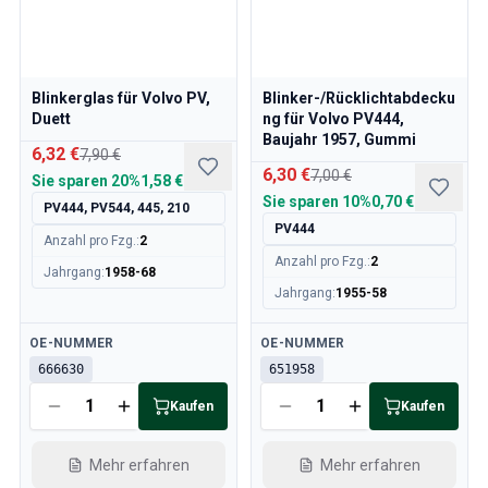
Blinkerglas für Volvo PV,
Blinker-/Rücklichtabdecku
Duett
ng für Volvo PV444,
Baujahr 1957, Gummi
6,32 €
7,90 €
6,30 €
7,00 €
Sie sparen
20%
1,58 €
Sie sparen
10%
0,70 €
PV444, PV544, 445, 210
PV444
Anzahl pro Fzg.
:
2
Anzahl pro Fzg.
:
2
Jahrgang
:
1958-68
Jahrgang
:
1955-58
Verfügbar
Verfügbar
OE-NUMMER
OE-NUMMER
666630
651958
Kaufen
Kaufen
Mehr erfahren
Mehr erfahren