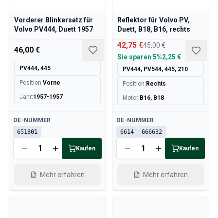
Volvo 240/260 Motor Drosselklappengestänge
Volvo 240/260 Kühlsystem
Vorderer Blinkersatz für
Reflektor für Volvo PV,
Volvo PV444, Duett 1957
Duett, B18, B16, rechts
Volvo 240/260 Getriebe/Hinterradaufhängung
Volvo 240/260 Sonstiges
42,75 €
45,00 €
46,00 €
Volvo 740/760/780 Ersatzteile
Sie sparen
5%
2,25 €
Volvo 740/760/780 Bremsanlage
PV444, 445
PV444, PV544, 445, 210
Volvo 700 Kraftstoff-/Auspuffanlage
Position
:
Vorne
Position
:
Rechts
Volvo 740/760/780 Getriebe/Hinterradaufhängung
Jahr
:
1957-1957
Motor
:
B16, B18
Volvo 700 Kühlsystem
Volvo 740/760/780 Sonstiges
Verfügbar
Verfügbar
OE-NUMMER
OE-NUMMER
Volvo 740/760/780 Elektrische Ausrüstung
651801
6614
666632
Volvo 740/760/780 Motor Drosselklappengestänge
Volvo 700 Heizungsanlage/Frischlufteinheit
Kaufen
Kaufen
Volvo 700 Räder/Nabenabdeckungen
Volvo 700 MotorErsatzteile
Mehr erfahren
Mehr erfahren
Volvo 740/760/780 KarosserieErsatzteile
Volvo 740/760/780 InnenraumErsatzteile
Volvo 740/760/780 Vorderradaufhängung