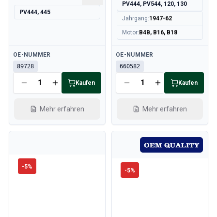
PV444, PV544, 120, 130
PV444, 445
Jahrgang
:
1947-62
Motor
:
B4B, B16, B18
Verfügbar
Verfügbar
OE-NUMMER
OE-NUMMER
89728
660582
Kaufen
Kaufen
Mehr erfahren
Mehr erfahren
-
5
%
-
5
%