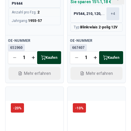
Sie sparen
15%
1,18 €
PV444
Anzahl pro Fzg.
:
2
PV544, 210, 120, 130
+
4
Jahrgang
:
1955-57
Typ
:
Blinkrelais 2-polig 12V
Verfügbar
Verfügbar
OE-NUMMER
OE-NUMMER
651960
667407
Kaufen
Kaufen
Mehr erfahren
Mehr erfahren
-
20
%
-
10
%