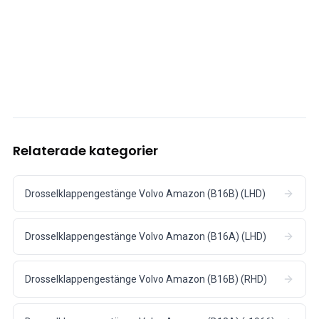
Relaterade kategorier
Drosselklappengestänge Volvo Amazon (B16B) (LHD)
Drosselklappengestänge Volvo Amazon (B16A) (LHD)
Drosselklappengestänge Volvo Amazon (B16B) (RHD)