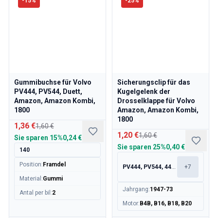
-
15
%
-
25
%
Volvo 240/260 Motor Drosselklappengestänge
Volvo 240/260 Kühlsystem
Volvo 240/260 Getriebe/Hinterradaufhängung
Volvo 240/260 Sonstiges
Volvo 740/760/780 Ersatzteile
Volvo 740/760/780 Bremsanlage
Volvo 700 Kraftstoff-/Auspuffanlage
Gummibuchse für Volvo
Sicherungsclip für das
Volvo 740/760/780 Getriebe/Hinterradaufhängung
PV444, PV544, Duett,
Kugelgelenk der
Amazon, Amazon Kombi,
Drosselklappe für Volvo
Volvo 700 Kühlsystem
1800
Amazon, Amazon Kombi,
Volvo 740/760/780 Sonstiges
1800
Volvo 740/760/780 Elektrische Ausrüstung
1,36 €
1,60 €
1,20 €
1,60 €
Volvo 740/760/780 Motor Drosselklappengestänge
Sie sparen
15%
0,24 €
Sie sparen
25%
0,40 €
Volvo 700 Heizungsanlage/Frischlufteinheit
140
Volvo 700 Räder/Nabenabdeckungen
Position
:
Framdel
PV444, PV544, 445, 210
+
7
Volvo 700 MotorErsatzteile
Material
:
Gummi
Volvo 740/760/780 KarosserieErsatzteile
Jahrgang
:
1947-73
Antal per bil
:
2
Volvo 740/760/780 InnenraumErsatzteile
Motor
:
B4B, B16, B18, B20
Volvo 740/760/780 Vorderradaufhängung