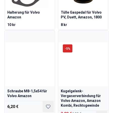
Volvo 1800 Ersatzteile
Volvo 1800 Bremsanlage
Volvo 1800 Kraftstoff-/Auspuffanlage
Halterung für Volvo
Tülle Gaspedal für Volvo
Amazon
PV, Duett, Amazon, 1800
Volvo 1800 KarosserieErsatzteile
Volvo 1800 Kühlsystem
10 kr
8 kr
Volvo 1800 Motor Drosselklappengestänge
Volvo 1800 MotorErsatzteile
Volvo 1800 Elektrische Ausrüstung
Volvo 1800 Vorderradaufhängung
-
5
%
Volvo 1800 Getriebe/Hinterradaufhängung
Volvo 1800 InnenausstattungsErsatzteile
Volvo 1800 Heizungsanlage/Frischluft (1961-73)
Volvo 1800 Räder/Nabenkappen
Volvo 1800 Sonstiges
Volvo 140/164 Ersatzteile
Volvo 140/164 KarosserieErsatzteile
Schraube M8-1,5x54 für
Kugelgelenk-
Volvo Amazon
Vergaserverbindung für
Volvo 140/164 Bremssystem
Volvo Amazon, Amazon
Volvo 140/164 Kühlsystem
Kombi, Rechtsgewinde
6,20 €
Volvo 140/164 Elektrische Ausrüstung