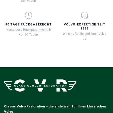
Schweden
90 TAGE RÜCKGABERECHT
VOLVO-EXPERTISE SEIT
1999
Kostenlose Rückgabe innerhalb
Wir sind für Sie und Ihren Volvo
von 90 Tagen
da
Classic Volvo Restoration – die erste Wahl für Ihren klassischen
Volvo