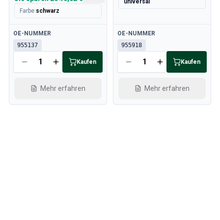
universal
Farbe
:
schwarz
Verfügbar
Verfügbar
OE-NUMMER
OE-NUMMER
955137
955918
Kaufen
Kaufen
Mehr erfahren
Mehr erfahren