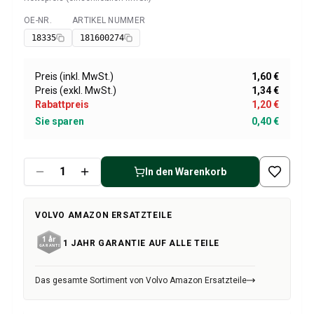
Volvo 1800 Ersatzteile
Volvo 1800 Bremsanlage
OE-NR.
ARTIKEL NUMMER
Verfügbar
Volvo 1800 Kraftstoff-/Auspuffanlage
18335
181600274
Volvo 1800 KarosserieErsatzteile
Volvo 1800 Kühlsystem
Preis (inkl. MwSt.)
1,60 €
Volvo 1800 Motor Drosselklappengestänge
Preis (exkl. MwSt.)
1,34 €
Volvo 1800 MotorErsatzteile
Rabattpreis
1,20 €
Volvo 1800 Elektrische Ausrüstung
Sie sparen
0,40 €
Volvo 1800 Vorderradaufhängung
Volvo 1800 Getriebe/Hinterradaufhängung
Volvo 1800 InnenausstattungsErsatzteile
In den Warenkorb
Volvo 1800 Heizungsanlage/Frischluft (1961-73)
Volvo 1800 Räder/Nabenkappen
VOLVO AMAZON ERSATZTEILE
Volvo 1800 Sonstiges
Volvo 140/164 Ersatzteile
1 JAHR GARANTIE AUF ALLE TEILE
Volvo 140/164 KarosserieErsatzteile
Volvo 140/164 Bremssystem
Das gesamte Sortiment von Volvo Amazon Ersatzteile
Volvo 140/164 Kühlsystem
Volvo 140/164 Elektrische Ausrüstung