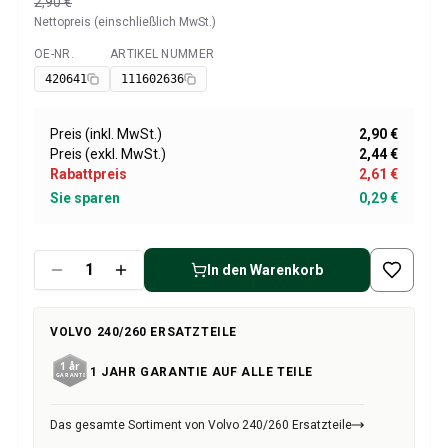
Volvo 1800 Ersatzteile
2,90 €
Nettopreis (einschließlich MwSt.)
Volvo 1800 Bremsanlage
Volvo 1800 Kraftstoff-/Auspuffanlage
OE-NR.
ARTIKEL NUMMER
Verfügbar
Volvo 1800 KarosserieErsatzteile
420641
111602636
Volvo 1800 Kühlsystem
Volvo 1800 Motor Drosselklappengestänge
Preis (inkl. MwSt.)
2,90 €
Volvo 1800 MotorErsatzteile
Preis (exkl. MwSt.)
2,44 €
Volvo 1800 Elektrische Ausrüstung
Rabattpreis
2,61 €
Volvo 1800 Vorderradaufhängung
Sie sparen
0,29 €
Volvo 1800 Getriebe/Hinterradaufhängung
Volvo 1800 InnenausstattungsErsatzteile
Volvo 1800 Heizungsanlage/Frischluft (1961-73)
In den Warenkorb
Volvo 1800 Räder/Nabenkappen
Volvo 1800 Sonstiges
VOLVO 240/260 ERSATZTEILE
Volvo 140/164 Ersatzteile
Volvo 140/164 KarosserieErsatzteile
1 JAHR GARANTIE AUF ALLE TEILE
Volvo 140/164 Bremssystem
Volvo 140/164 Kühlsystem
Das gesamte Sortiment von Volvo 240/260 Ersatzteile
Volvo 140/164 Elektrische Ausrüstung