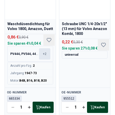
Waschdüsendichtung für
Schraube UNC 1/4-20x1/2"
Volvo 1800, Amazon, Duett
(13 mm) für Volvo Amazon
Kombi, 1800
0,86 €
0,90 €
0,22 €
0,30 €
Sie sparen
4%
0,04 €
Sie sparen
27%
0,08 €
PV444, PV544, 445, 210
+
2
universal
Anzahl pro Fzg.
:
2
Jahrgang
:
1947-73
Motor
:
B4B, B16, B18, B20
Verfügbar
Verfügbar
OE-NUMMER
OE-NUMMER
665334
955512
Kaufen
Kaufen