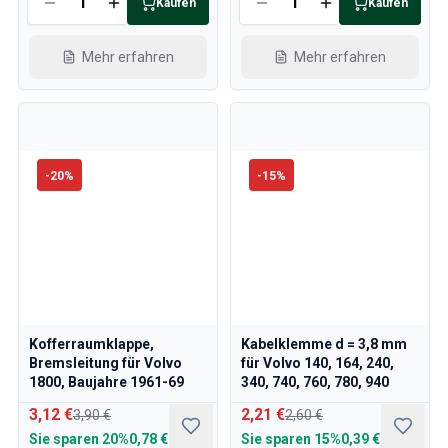
Volvo 850 Ersatzteile
Kaufen
Kaufen
Volvo 850 Bremsanlage
Volvo 850 Räder/Nabenabdeckungen
Mehr erfahren
Mehr erfahren
Volvo 850 KarosserieErsatzteile
Volvo 850 Kraftstoff-/Auspuffanlage
Volvo 850 InnenraumErsatzteile
Volvo 850 Getriebe
Volvo 850 Kühlsystem
-
20
%
-
15
%
Volvo 850 MotorenErsatzteile
Volvo 850 Elektrische Ausrüstung
Volvo 850 Heizungsanlage
Volvo 850 Lenkung/Federung
Volvo 850 Verschiedene Ersatzteile
Volvo 940/960 Ersatzteile
Bremsen
Kofferraumklappe,
Kabelklemme d = 3,8 mm
Elektrik
Bremsleitung für Volvo
für Volvo 140, 164, 240,
1800, Baujahre 1961-69
340, 740, 760, 780, 940
Motor
Kraftstoff & Abgas
3,12 €
2,21 €
3,90 €
2,60 €
Felgen & Reifen
Sie sparen
20%
0,78 €
Sie sparen
15%
0,39 €