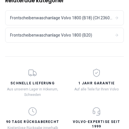
Relaterade kategorier
Frontscheibenwaschanlage Volvo 1800 (B18) (CH 23600-)
Frontscheibenwaschanlage Volvo 1800 (B20)
SCHNELLE LIEFERUNG
1 JAHR GARANTIE
Aus unserem Lager in Hökerum,
Auf alle Teile für Ihren Volvo
Schweden
90 TAGE RÜCKGABERECHT
VOLVO-EXPERTISE SEIT
1999
Kostenlose Rückgabe innerhalb