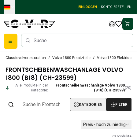
Skip to main content
EINLOGGEN
KONTO ERSTELLEN
Klassische Volvo Teile
Classicvolvorestoration
Volvo 1800 Ersatzteile
Volvo 1800 Elektrische
Bremsen
FRONTSCHEIBENWASCHANLAGE VOLVO
Volvo PV/Duett Ersatzteile
Volvo PV/Duett-Bremsanlage
1800 (B18) (CH-23599)
Volvo PV/Duett Kraftstoff-/Auspuffanlage
Alle Produkte in der
Frontscheibenwaschanlage Volvo 1800
(
20
)
Volvo PV/Duett Elektrische Ausrüstung
Kategorie:
(B18) (CH-23599)
Volvo PV/Duett Vorderradaufhängung
KATEGORIEN
FILTER
Volvo PV/Duett InnenausstattungsErsatzteile
PV/Duett Karosserie
Volvo PV/Duett Getriebe/Hinterradaufhängung
Preis - hoch zu niedrig
Volvo PV/Duett Kühlsystem
Volvo PV/Duett-MotorenErsatzteile
20
produkte