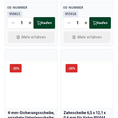
Verfügbar
Verfügbar
OE-NUMMER
OE-NUMMER
950021
955918
Kaufen
Kaufen
Mehr erfahren
Mehr erfahren
-
20
%
-
20
%
4-mm-Sicherungsscheibe,
Zahnscheibe 6,5 x 12,1 x
gezahnte Unterlegscheibe
0,6 mm für Volvo PV444,