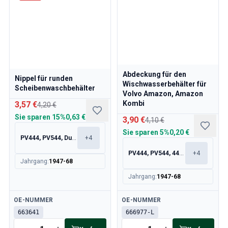
Volvo 240/260 Motor Drosselklappengestänge
Volvo 240/260 Kühlsystem
Volvo 240/260 Getriebe/Hinterradaufhängung
Volvo 240/260 Sonstiges
Volvo 740/760/780 Ersatzteile
Volvo 740/760/780 Bremsanlage
Abdeckung für den
Nippel für runden
Volvo 700 Kraftstoff-/Auspuffanlage
Wischwasserbehälter für
Scheibenwaschbehälter
Volvo 740/760/780 Getriebe/Hinterradaufhängung
Volvo Amazon, Amazon
Kombi
3,57 €
4,20 €
Volvo 700 Kühlsystem
Sie sparen
15%
0,63 €
Volvo 740/760/780 Sonstiges
3,90 €
4,10 €
Volvo 740/760/780 Elektrische Ausrüstung
Sie sparen
5%
0,20 €
PV444, PV544, Duett 445, 210
+
4
Volvo 740/760/780 Motor Drosselklappengestänge
PV444, PV544, 445, 210
+
4
Volvo 700 Heizungsanlage/Frischlufteinheit
Jahrgang
:
1947-68
Volvo 700 Räder/Nabenabdeckungen
Jahrgang
:
1947-68
Volvo 700 MotorErsatzteile
Volvo 740/760/780 KarosserieErsatzteile
Verfügbar
Verfügbar
OE-NUMMER
OE-NUMMER
Volvo 740/760/780 InnenraumErsatzteile
663641
666977-L
Volvo 740/760/780 Vorderradaufhängung