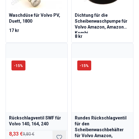
Volvo 1800 Ersatzteile
Volvo 1800 Bremsanlage
Volvo 1800 Kraftstoff-/Auspuffanlage
Waschdüse für Volvo PV,
Dichtung für die
Duett, 1800
Scheibenwaschpumpe für
Volvo 1800 KarosserieErsatzteile
Volvo Amazon, Amazon
Volvo 1800 Kühlsystem
17 kr
Kombi
8 kr
Volvo 1800 Motor Drosselklappengestänge
Volvo 1800 MotorErsatzteile
Volvo 1800 Elektrische Ausrüstung
Volvo 1800 Vorderradaufhängung
-
15
%
-
15
%
Volvo 1800 Getriebe/Hinterradaufhängung
Volvo 1800 InnenausstattungsErsatzteile
Volvo 1800 Heizungsanlage/Frischluft (1961-73)
Volvo 1800 Räder/Nabenkappen
Volvo 1800 Sonstiges
Volvo 140/164 Ersatzteile
Volvo 140/164 KarosserieErsatzteile
Rückschlagventil SWF für
Rundes Rückschlagventil
Volvo 140/164 Bremssystem
Volvo 140, 164, 240
für den
Volvo 140/164 Kühlsystem
Scheibenwaschbehälter
8,33 €
Volvo 140/164 Elektrische Ausrüstung
9,80 €
für Volvo Amazon,