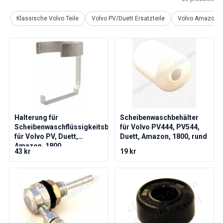
Volvo PV/Duett Sonstiges
Klassische Volvo Teile
Volvo PV/Duett Ersatzteile
Volvo Amazon Er
Volvo PV/Duett Motor Drosselklappengestänge
Volvo PV/Duett-Heizung/Frischluft
Volvo PV/Duett Räder/Nabenkappen
Volvo Amazon Ersatzteile
Volvo Amazon KarosserieErsatzteile
Volvo Amazon Bremssystem
Volvo Amazon Kühlsystem
Volvo Amazon Elektrische Geräte
Volvo Amazon MotorenErsatzteile
Halterung für
Scheibenwaschbehälter
Scheibenwaschflüssigkeitsbehälter
für Volvo PV444, PV544,
Volvo Amazon Motor Drosselklappengestänge
für Volvo PV, Duett,
Duett, Amazon, 1800, rund
Volvo Amazon Kraftstoff-/Auspuffanlage
Amazon, 1800
Volvo Amazon Vorderradaufhängung
43 kr
19 kr
Volvo Amazon Innenraum Ersatzteile
Volvo Amazon Heizgerät/Frischluft
Volvo Amazon Getriebe/Hinterradaufhängung
Volvo Amazon Verschiedene Ersatzteile
Volvo Amazon Räder/Nabenkappen