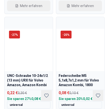
Mehr erfahren
Mehr erfahren
-
27
%
-
20
%
UNC-Schraube 10-24x1/2
Federscheibe M5
(13 mm) URX für Volvo
5,1x8,7x1,2 mm für Volvo
Amazon, Amazon Kombi
Amazon Kombi, 1800
0,22 €
0,08 €
0,30 €
0,10 €
Sie sparen
27%
0,08 €
Sie sparen
20%
0,02 €
universal
universal