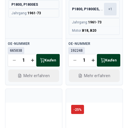
Kühlsystem
P1800, P1800ES
Antrieb
P1800, P1800ES, 240, 260
+
1
Jahrgang
:
1961-73
Gasgestänge
Jahrgang
:
1961-73
Fahrwerk & Lenkung
Heizung & Klima
Motor
:
B18, B20
Zubehör & Sonstiges
Karosserie
Verfügbar
Verfügbar
OE-NUMMER
OE-NUMMER
Innenausstattung
665038
192248
Aktion
Kaufen
Kaufen
Aktion des Monats
Mehr erfahren
Mehr erfahren
-
25
%