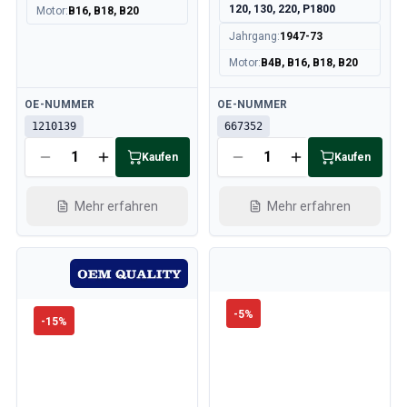
120, 130, 220, P1800
Motor
:
B16, B18, B20
Jahrgang
:
1947-73
Motor
:
B4B, B16, B18, B20
Verfügbar
Verfügbar
OE-NUMMER
OE-NUMMER
1210139
667352
Kaufen
Kaufen
Mehr erfahren
Mehr erfahren
-
5
%
-
15
%