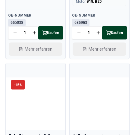
Motor
:
B18, B20
Verfügbar
Verfügbar
OE-NUMMER
OE-NUMMER
665038
686963
Kaufen
Kaufen
Mehr erfahren
Mehr erfahren
-
15
%