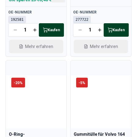
Verfügbar
Verfügbar
OE-NUMMER
OE-NUMMER
192581
277722
Kaufen
Kaufen
Mehr erfahren
Mehr erfahren
-
20
%
-
5
%
O-Ring-
Gummitülle für Volvo 164