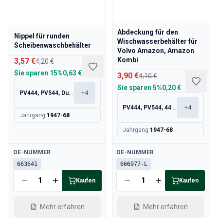
Abdeckung für den
Nippel für runden
Wischwasserbehälter für
Scheibenwaschbehälter
Volvo Amazon, Amazon
Kombi
3,57 €
4,20 €
Sie sparen
15%
0,63 €
3,90 €
4,10 €
Sie sparen
5%
0,20 €
PV444, PV544, Duett 445, 210
+
4
PV444, PV544, 445, 210
+
4
Jahrgang
:
1947-68
Jahrgang
:
1947-68
Verfügbar
Verfügbar
OE-NUMMER
OE-NUMMER
663641
666977-L
Kaufen
Kaufen
Mehr erfahren
Mehr erfahren