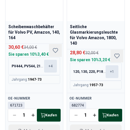
Volvo 140/164 Motor Drosselklappengestänge
Volvo 140/164 MotorenErsatzteile
Volvo 140/164 Vorderradaufhängung
Volvo 140/164 Kraftstoff-/Auspuffanlage
Scheibenwaschbehälter
Seitliche
Volvo 140/164 Heizung/Frischluft
für Volvo PV, Amazon, 140,
Glasmarkierungsleuchte
Volvo 140/164 InnenausstattungsErsatzteile
164
für Volvo Amazon, 1800,
140
Volvo 140/164 Getriebe/Hinterradaufhängung
30,60 €
34,00 €
Volvo 140/164 Sonstiges
28,80 €
32,00 €
Sie sparen
10%
3,40 €
Volvo 140/164 Räder/Nabenkappen
Sie sparen
10%
3,20 €
Volvo 240/260 Ersatzteile
PV444, PV544, 210, 120
+
4
Volvo 240/260 Bremsanlage
120, 130, 220, P1800
+
1
Volvo 240/260 Kraftstoff-/Auspuffanlage
Jahrgang
:
1947-73
Jahrgang
:
1957-73
Volvo 240/260 Elektrische Ausrüstung
Volvo 240/260 Vorderradaufhängung
Verfügbar
Verfügbar
OE-NUMMER
OE-NUMMER
Volvo 240/260 InnenraumErsatzteile
671723
682774
Volvo 240/260 Räder
Volvo 240/260 MotorenErsatzteile
Kaufen
Kaufen
Volvo 240/260 KarosserieErsatzteile
Volvo 240/260 Heizung/Frischluft