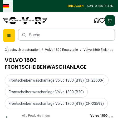
Skip to main content
EINLOGGEN
KONTO ERSTELLEN
Klassische Volvo Teile
Classicvolvorestoration
Volvo 1800 Ersatzteile
Volvo 1800 Elektrische
Bremsen
VOLVO 1800
Volvo PV/Duett Ersatzteile
Volvo PV/Duett-Bremsanlage
FRONTSCHEIBENWASCHANLAGE
Volvo PV/Duett Kraftstoff-/Auspuffanlage
Volvo PV/Duett Elektrische Ausrüstung
Frontscheibenwaschanlage Volvo 1800 (B18) (CH 23600-)
Volvo PV/Duett Vorderradaufhängung
Volvo PV/Duett InnenausstattungsErsatzteile
Frontscheibenwaschanlage Volvo 1800 (B20)
PV/Duett Karosserie
Volvo PV/Duett Getriebe/Hinterradaufhängung
Frontscheibenwaschanlage Volvo 1800 (B18) (CH-23599)
Volvo PV/Duett Kühlsystem
Volvo PV/Duett-MotorenErsatzteile
Alle Produkte in der
Volvo 1800
(
44
)