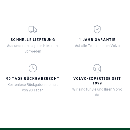
SCHNELLE LIEFERUNG
1 JAHR GARANTIE
Aus unserem Lager in Hökerum,
Auf alle Teile für Ihren Volvo
Schweden
90 TAGE RÜCKGABERECHT
VOLVO-EXPERTISE SEIT
1999
Kostenlose Rückgabe innerhalb
Wir sind für Sie und Ihren Volvo
von 90 Tagen
da