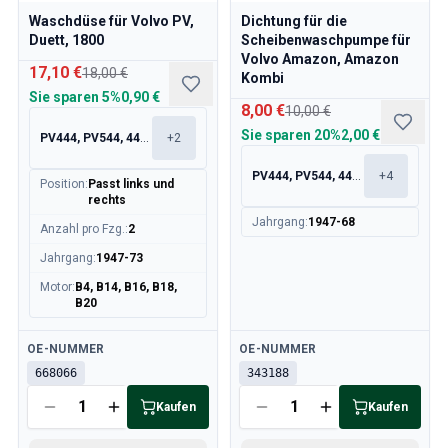
Kühlsystem
Waschdüse für Volvo PV,
Dichtung für die
Antrieb
Duett, 1800
Scheibenwaschpumpe für
Gasgestänge
Volvo Amazon, Amazon
17,10 €
18,00 €
Kombi
Fahrwerk & Lenkung
Sie sparen
5%
0,90 €
Heizung & Klima
8,00 €
10,00 €
Zubehör & Sonstiges
Sie sparen
20%
2,00 €
PV444, PV544, 445, 210
+
2
Karosserie
Innenausstattung
PV444, PV544, 445, 210
+
4
Position
:
Passt links und
Aktion
rechts
Jahrgang
:
1947-68
Aktion des Monats
Anzahl pro Fzg.
:
2
Jahrgang
:
1947-73
Motor
:
B4, B14, B16, B18,
B20
Verfügbar
Verfügbar
OE-NUMMER
OE-NUMMER
668066
343188
Kaufen
Kaufen