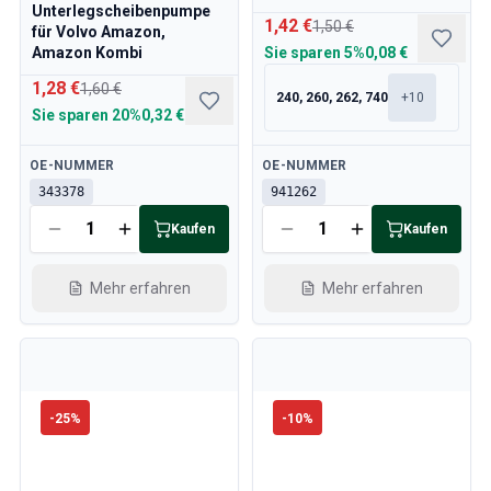
Unterlegscheibenpumpe
1,42 €
1,50 €
für Volvo Amazon,
Amazon Kombi
Sie sparen
5%
0,08 €
1,28 €
1,60 €
240, 260, 262, 740
+
10
Sie sparen
20%
0,32 €
Verfügbar
Verfügbar
OE-NUMMER
OE-NUMMER
343378
941262
Kaufen
Kaufen
Mehr erfahren
Mehr erfahren
-
25
%
-
10
%