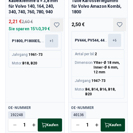
Kabelklemme d = 3,8 mm
Tülle Karosseriegummi
für Volvo 140, 164, 240,
für Volvo Amazon Kombi,
340, 740, 760, 780, 940
1800
2,21 €
2,60 €
2,50 €
Sie sparen
15%
0,39 €
PV444, PV544, 445, 210
+
6
P1800, P1800ES, 240, 260
+
1
Antal per bil
:
2
Jahrgang
:
1961-73
Dimension
:
Ytter-Ø 18 mm,
Motor
:
B18, B20
Inner-Ø 6 mm,
12 mm
Jahrgang
:
1947-73
Motor
:
B4, B14, B16, B18,
B20
Verfügbar
Verfügbar
OE-NUMMER
OE-NUMMER
192248
40136
Kaufen
Kaufen