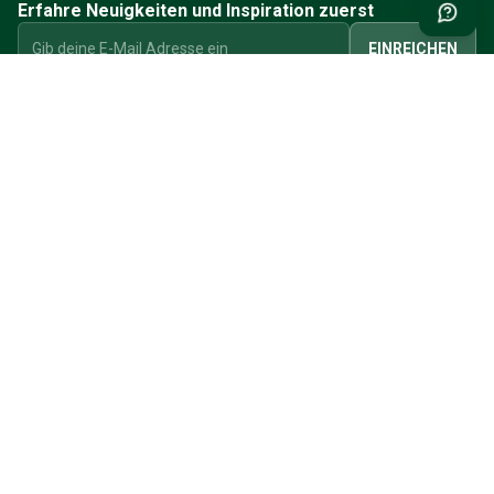
Erfahre Neuigkeiten und Inspiration zuerst
EINREICHEN
INFORMATIONEN
EIN KUNDENKONTO ERSTELLEN
MEIN KONTO
KUNDENSERVICE
KONTAKTIEREN SIE UNS
ALLGEMEINE GESCHÄFTSBEDINGUNGEN
DATENSCHUTZERKLÄRUNG