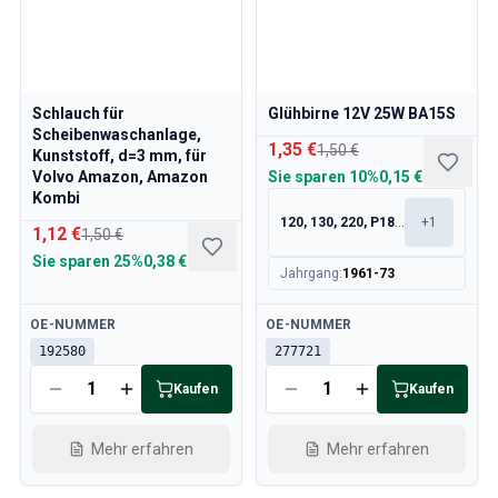
Schlauch für
Glühbirne 12V 25W BA15S
Scheibenwaschanlage,
1,35 €
1,50 €
Kunststoff, d=3 mm, für
Volvo Amazon, Amazon
Sie sparen
10%
0,15 €
Kombi
120, 130, 220, P1800
+
1
1,12 €
1,50 €
Sie sparen
25%
0,38 €
Jahrgang
:
1961-73
Verfügbar
Verfügbar
OE-NUMMER
OE-NUMMER
192580
277721
Kaufen
Kaufen
Mehr erfahren
Mehr erfahren