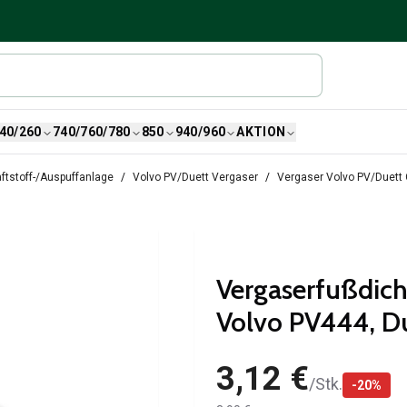
40/260
740/760/780
850
940/960
AKTION
ftstoff-/Auspuffanlage
Volvo PV/Duett Vergaser
Vergaser Volvo PV/Duett 
Vergaserfußdich
Volvo PV444, D
3,12 €
/
Stk.
-
20
%