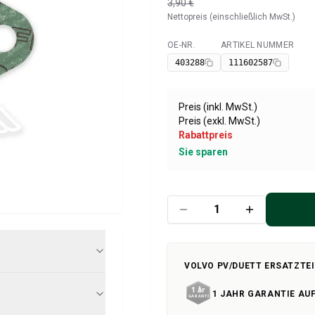
3,90 €
Nettopreis (einschließlich MwSt.)
OE-NR.
ARTIKEL NUMMER
Verfügbar
403288
111602587
Preis (inkl. MwSt.)
Preis (exkl. MwSt.)
Rabattpreis
Sie sparen
VOLVO PV/DUETT ERSATZTEI
1 JAHR GARANTIE AUF