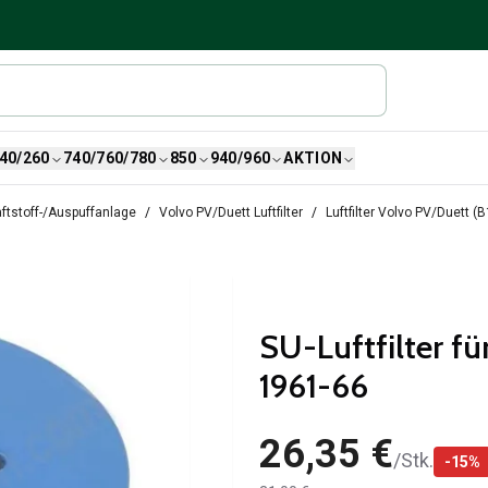
40/260
740/760/780
850
940/960
AKTION
ftstoff-/Auspuffanlage
Volvo PV/Duett Luftfilter
Luftfilter Volvo PV/Duett (
SU-Luftfilter fü
1961-66
26,35 €
/
Stk.
-
15
%