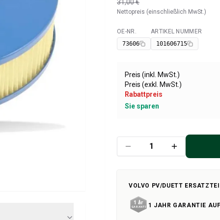
31,00 €
Nettopreis (einschließlich MwSt.)
OE-NR.
ARTIKEL NUMMER
Verfügbar
73606
101606715
Preis (inkl. MwSt.)
Preis (exkl. MwSt.)
Rabattpreis
Sie sparen
VOLVO PV/DUETT ERSATZTEI
1 JAHR GARANTIE AUF