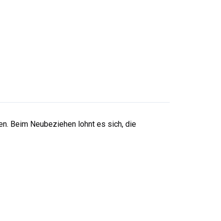
en. Beim Neubeziehen lohnt es sich, die
eues Material aufgespannt wird, da die Passform
aum unterscheidet. Farbton und Materialwahl
m ein einheitliches Ergebnis zu erzielen.