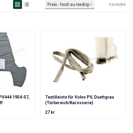
Preis - hoch zu niedrig
4
produkte
PV444 1954-57,
Textilleiste für Volvo PV, Duettgrau
ff
(Türbereich/Karosserie)
27 kr