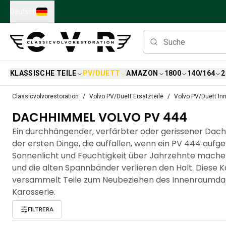
Skip to main content
Deutsch
KLASSISCHE TEILE
PV/DUETT
AMAZON
1800
140/164
2
Klassische Volvo Teile
Classicvolvorestoration
Volvo PV/Duett Ersatzteile
Volvo PV/Duett In
Bremsen
DACHHIMMEL VOLVO PV 444
Volvo PV/Duett Ersatzteile
Volvo PV/Duett-Bremsanlage
Ein durchhängender, verfärbter oder gerissener Dach
Volvo PV/Duett Kraftstoff-/Auspuffanlage
der ersten Dinge, die auffallen, wenn ein PV 444 aufge
Volvo PV/Duett Elektrische Ausrüstung
Sonnenlicht und Feuchtigkeit über Jahrzehnte machen
Volvo PV/Duett Vorderradaufhängung
und die alten Spannbänder verlieren den Halt. Diese K
Volvo PV/Duett InnenausstattungsErsatzteile
versammelt Teile zum Neubeziehen des Innenraumda
PV/Duett Karosserie
Karosserie.
Volvo PV/Duett Getriebe/Hinterradaufhängung
FILTRERA
Volvo PV/Duett Kühlsystem
Volvo PV/Duett-MotorenErsatzteile