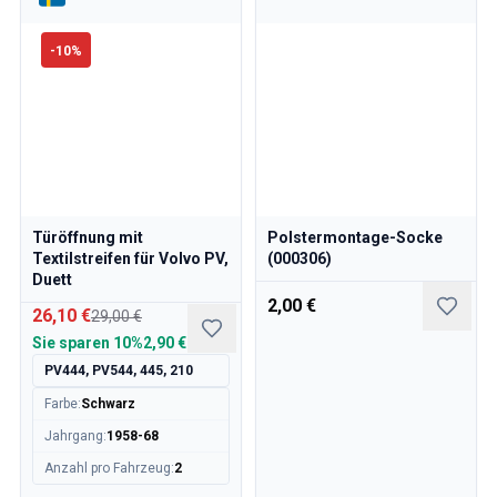
Kühlsystem
Antrieb
-
10
%
Gasgestänge
Fahrwerk & Lenkung
Heizung & Klima
Zubehör & Sonstiges
Karosserie
Innenausstattung
Aktion
Türöffnung mit
Polstermontage-Socke
Aktion des Monats
Textilstreifen für Volvo PV,
(000306)
Duett
2,00 €
26,10 €
29,00 €
Sie sparen
10%
2,90 €
PV444, PV544, 445, 210
Farbe
:
Schwarz
Jahrgang
:
1958-68
Anzahl pro Fahrzeug
:
2