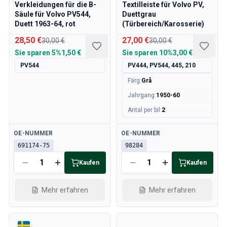
Volvo 850 Ersatzteile
Verkleidungen für die B-
Textilleiste für Volvo PV,
Volvo 850 Bremsanlage
Säule für Volvo PV544,
Duettgrau
Duett 1963-64, rot
(Türbereich/Karosserie)
Volvo 850 Räder/Nabenabdeckungen
Volvo 850 KarosserieErsatzteile
28,50 €
27,00 €
30,00 €
30,00 €
Volvo 850 Kraftstoff-/Auspuffanlage
Sie sparen
5%
1,50 €
Sie sparen
10%
3,00 €
Volvo 850 InnenraumErsatzteile
PV544
PV444, PV544, 445, 210
Volvo 850 Getriebe
Färg
:
Grå
Volvo 850 Kühlsystem
Jahrgang
:
1950-60
Volvo 850 MotorenErsatzteile
Volvo 850 Elektrische Ausrüstung
Antal per bil
:
2
Volvo 850 Heizungsanlage
Verfügbar
Verfügbar
Volvo 850 Lenkung/Federung
OE-NUMMER
OE-NUMMER
Volvo 850 Verschiedene Ersatzteile
691174-75
98284
Volvo 940/960 Ersatzteile
Kaufen
Kaufen
Bremsen
Elektrik
Mehr erfahren
Mehr erfahren
Motor
Kraftstoff & Abgas
Felgen & Reifen