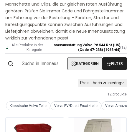
Manschette und Clips, die zur gleichen roten Ausführung
Volvo PV/Duett Sonstiges
gehören. Prüfen Sie immer Code und Fahrgestellnummer
Volvo PV/Duett Motor Drosselklappengestänge
am Fahrzeug vor der Bestellung – Farbton, Struktur und
Volvo PV/Duett-Heizung/Frischluft
Befestigungspunkte können zwischen Ausführungen und
Volvo PV/Duett Räder/Nabenkappen
Lieferjahren abweichen, damit die neue Innenausstattung
Volvo Amazon Ersatzteile
wirklich zur vorhandenen passt.
Volvo Amazon KarosserieErsatzteile
Alle Produkte in der
Innenausstattung Volvo PV 544 Rot (US)
Volvo Amazon Bremssystem
(
12
)
Kategorie:
(Code 47-238) (1963-64)
Volvo Amazon Kühlsystem
Volvo Amazon Elektrische Geräte
KATEGORIEN
FILTER
Volvo Amazon MotorenErsatzteile
Volvo Amazon Motor Drosselklappengestänge
Volvo Amazon Kraftstoff-/Auspuffanlage
Preis - hoch zu niedrig
Volvo Amazon Vorderradaufhängung
12
produkte
Volvo Amazon Innenraum Ersatzteile
Volvo Amazon Heizgerät/Frischluft
Klassische Volvo Teile
Volvo PV/Duett Ersatzteile
Volvo Amazon Er
Volvo Amazon Getriebe/Hinterradaufhängung
Volvo Amazon Verschiedene Ersatzteile
Volvo Amazon Räder/Nabenkappen