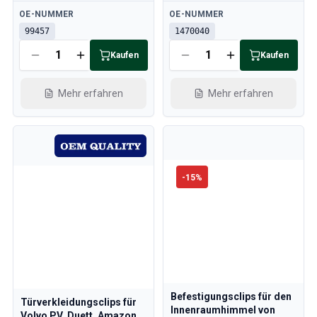
Verfügbar
Verfügbar
OE-NUMMER
OE-NUMMER
99457
1470040
Kaufen
Kaufen
Mehr erfahren
Mehr erfahren
-
15
%
Befestigungsclips für den
Türverkleidungsclips für
Innenraumhimmel von
Volvo PV, Duett, Amazon,