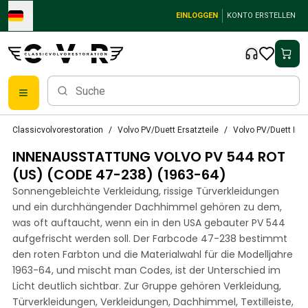
Skip to main content
EINLOGGEN
KONTO ERSTELLEN
Klassische Volvo Teile
Classicvolvorestoration
Volvo PV/Duett Ersatzteile
Volvo PV/Duett Inn
Bremsen
INNENAUSSTATTUNG VOLVO PV 544 ROT
Volvo PV/Duett Ersatzteile
Volvo PV/Duett-Bremsanlage
(US) (CODE 47-238) (1963-64)
Volvo PV/Duett Kraftstoff-/Auspuffanlage
Sonnengebleichte Verkleidung, rissige Türverkleidungen
Volvo PV/Duett Elektrische Ausrüstung
und ein durchhängender Dachhimmel gehören zu dem,
Volvo PV/Duett Vorderradaufhängung
was oft auftaucht, wenn ein in den USA gebauter PV 544
Volvo PV/Duett InnenausstattungsErsatzteile
aufgefrischt werden soll. Der Farbcode 47-238 bestimmt
PV/Duett Karosserie
den roten Farbton und die Materialwahl für die Modelljahre
1963-64, und mischt man Codes, ist der Unterschied im
Volvo PV/Duett Getriebe/Hinterradaufhängung
Licht deutlich sichtbar. Zur Gruppe gehören Verkleidung,
Volvo PV/Duett Kühlsystem
Türverkleidungen, Verkleidungen, Dachhimmel, Textilleiste,
Volvo PV/Duett-MotorenErsatzteile