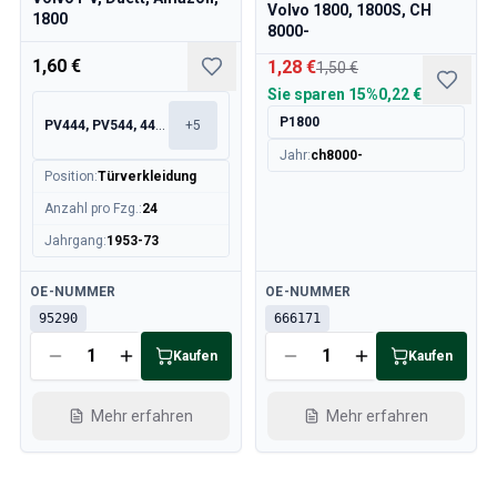
Volvo 1800, 1800S, CH
1800
8000-
1,60 €
1,28 €
1,50 €
Sie sparen
15%
0,22 €
P1800
PV444, PV544, 445, 210
+
5
Jahr
:
ch8000-
Position
:
Türverkleidung
Anzahl pro Fzg.
:
24
Jahrgang
:
1953-73
Verfügbar
Verfügbar
OE-NUMMER
OE-NUMMER
95290
666171
Kaufen
Kaufen
Mehr erfahren
Mehr erfahren