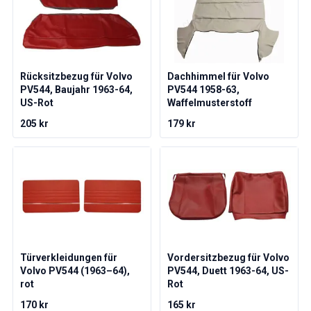
Volvo 1800 Ersatzteile
Volvo 1800 Bremsanlage
Volvo 1800 Kraftstoff-/Auspuffanlage
Volvo 1800 KarosserieErsatzteile
Volvo 1800 Kühlsystem
Rücksitzbezug für Volvo
Dachhimmel für Volvo
Volvo 1800 Motor Drosselklappengestänge
PV544, Baujahr 1963-64,
PV544 1958-63,
Volvo 1800 MotorErsatzteile
US-Rot
Waffelmusterstoff
Volvo 1800 Elektrische Ausrüstung
205 kr
179 kr
Volvo 1800 Vorderradaufhängung
Volvo 1800 Getriebe/Hinterradaufhängung
Volvo 1800 InnenausstattungsErsatzteile
Volvo 1800 Heizungsanlage/Frischluft (1961-73)
Volvo 1800 Räder/Nabenkappen
Volvo 1800 Sonstiges
Volvo 140/164 Ersatzteile
Volvo 140/164 KarosserieErsatzteile
Türverkleidungen für
Vordersitzbezug für Volvo
Volvo 140/164 Bremssystem
Volvo PV544 (1963–64),
PV544, Duett 1963-64, US-
Volvo 140/164 Kühlsystem
rot
Rot
Volvo 140/164 Elektrische Ausrüstung
170 kr
165 kr