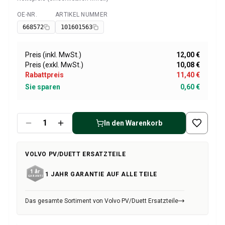
Volvo 1800 Ersatzteile
Volvo 1800 Bremsanlage
OE-NR.
ARTIKEL NUMMER
Verfügbar
Volvo 1800 Kraftstoff-/Auspuffanlage
668572
101601563
Volvo 1800 KarosserieErsatzteile
Volvo 1800 Kühlsystem
Preis (inkl. MwSt.)
12,00 €
Volvo 1800 Motor Drosselklappengestänge
Preis (exkl. MwSt.)
10,08 €
Volvo 1800 MotorErsatzteile
Rabattpreis
11,40 €
Volvo 1800 Elektrische Ausrüstung
Sie sparen
0,60 €
Volvo 1800 Vorderradaufhängung
Volvo 1800 Getriebe/Hinterradaufhängung
Volvo 1800 InnenausstattungsErsatzteile
In den Warenkorb
Volvo 1800 Heizungsanlage/Frischluft (1961-73)
Volvo 1800 Räder/Nabenkappen
VOLVO PV/DUETT ERSATZTEILE
Volvo 1800 Sonstiges
Volvo 140/164 Ersatzteile
1 JAHR GARANTIE AUF ALLE TEILE
Volvo 140/164 KarosserieErsatzteile
Volvo 140/164 Bremssystem
Das gesamte Sortiment von Volvo PV/Duett Ersatzteile
Volvo 140/164 Kühlsystem
Volvo 140/164 Elektrische Ausrüstung