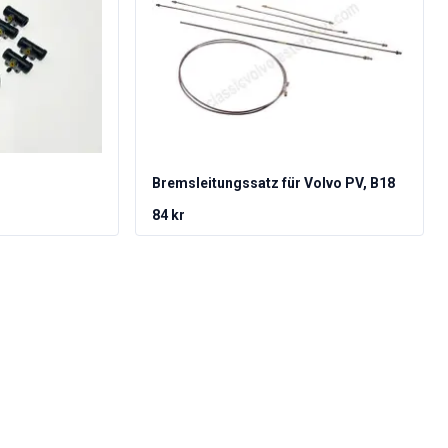
Bremsleitungssatz für Volvo PV, B18
84 kr