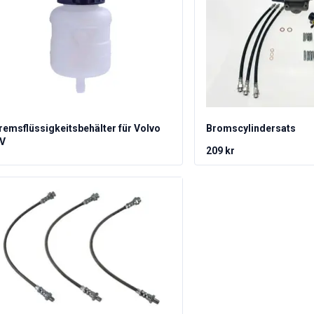
remsflüssigkeitsbehälter für Volvo
Bromscylindersats
V
209 kr