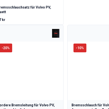
remsschlauchsatz für Volvo PV,
uett
7 kr
-
20
%
-
10
%
ordere Bremsleitung für Volvo PV,
Bremsschlauch für Volv