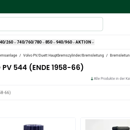
40/260
740/760/780
850
940/960
AKTION
remsanlage
Volvo PV/Duett Hauptbremszylinder/Bremsleitung
Bremsleitun
PV 544 (ENDE 1958-66)
Alle Produkte in der Ka