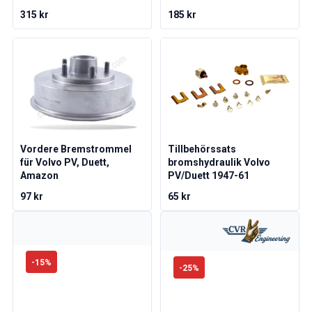
Volvo 1800 Ersatzteile
315 kr
185 kr
Volvo 1800 Bremsanlage
Volvo 1800 Kraftstoff-/Auspuffanlage
Volvo 1800 KarosserieErsatzteile
Volvo 1800 Kühlsystem
Volvo 1800 Motor Drosselklappengestänge
Volvo 1800 MotorErsatzteile
Volvo 1800 Elektrische Ausrüstung
Volvo 1800 Vorderradaufhängung
Vordere Bremstrommel
Tillbehörssats
Volvo 1800 Getriebe/Hinterradaufhängung
für Volvo PV, Duett,
bromshydraulik Volvo
Volvo 1800 InnenausstattungsErsatzteile
Amazon
PV/Duett 1947-61
Volvo 1800 Heizungsanlage/Frischluft (1961-73)
97 kr
65 kr
Volvo 1800 Räder/Nabenkappen
Volvo 1800 Sonstiges
Volvo 140/164 Ersatzteile
Volvo 140/164 KarosserieErsatzteile
-
15
%
Volvo 140/164 Bremssystem
-
25
%
Volvo 140/164 Kühlsystem
Volvo 140/164 Elektrische Ausrüstung