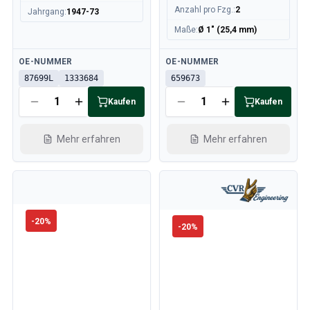
Volvo 850 Ersatzteile
Anzahl pro Fzg.
:
2
Jahrgang
:
1947-73
Volvo 850 Bremsanlage
Maße
:
Ø 1" (25,4 mm)
Volvo 850 Räder/Nabenabdeckungen
Volvo 850 KarosserieErsatzteile
Verfügbar
Verfügbar
OE-NUMMER
OE-NUMMER
Volvo 850 Kraftstoff-/Auspuffanlage
87699L
1333684
659673
Volvo 850 InnenraumErsatzteile
Volvo 850 Getriebe
Kaufen
Kaufen
Volvo 850 Kühlsystem
Volvo 850 MotorenErsatzteile
Mehr erfahren
Mehr erfahren
Volvo 850 Elektrische Ausrüstung
Volvo 850 Heizungsanlage
Volvo 850 Lenkung/Federung
Volvo 850 Verschiedene Ersatzteile
Volvo 940/960 Ersatzteile
-
20
%
-
20
%
Bremsen
Elektrik
Motor
Kraftstoff & Abgas
Felgen & Reifen