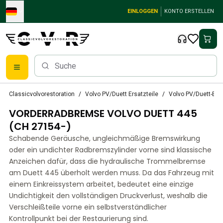
Skip to main content
EINLOGGEN
KONTO ERSTELLEN
Klassische Volvo Teile
Classicvolvorestoration
Volvo PV/Duett Ersatzteile
Volvo PV/Duett-Br
Bremsen
VORDERRADBREMSE VOLVO DUETT 445
Volvo PV/Duett Ersatzteile
Volvo PV/Duett-Bremsanlage
(CH 27154-)
Volvo PV/Duett Kraftstoff-/Auspuffanlage
Schabende Geräusche, ungleichmäßige Bremswirkung
Volvo PV/Duett Elektrische Ausrüstung
oder ein undichter Radbremszylinder vorne sind klassische
Volvo PV/Duett Vorderradaufhängung
Anzeichen dafür, dass die hydraulische Trommelbremse
Volvo PV/Duett InnenausstattungsErsatzteile
am Duett 445 überholt werden muss. Da das Fahrzeug mit
PV/Duett Karosserie
einem Einkreissystem arbeitet, bedeutet eine einzige
Undichtigkeit den vollständigen Druckverlust, weshalb die
Volvo PV/Duett Getriebe/Hinterradaufhängung
Verschleißteile vorne ein selbstverständlicher
Volvo PV/Duett Kühlsystem
Kontrollpunkt bei der Restaurierung sind.
Volvo PV/Duett-MotorenErsatzteile