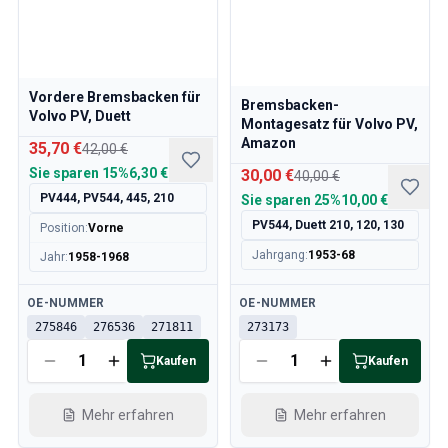
Volvo 140/164 Motor Drosselklappengestänge
Volvo 140/164 MotorenErsatzteile
Volvo 140/164 Vorderradaufhängung
Volvo 140/164 Kraftstoff-/Auspuffanlage
Vordere Bremsbacken für
Volvo 140/164 Heizung/Frischluft
Bremsbacken-
Volvo PV, Duett
Montagesatz für Volvo PV,
Volvo 140/164 InnenausstattungsErsatzteile
Amazon
35,70 €
42,00 €
Volvo 140/164 Getriebe/Hinterradaufhängung
Sie sparen
15%
6,30 €
30,00 €
Volvo 140/164 Sonstiges
40,00 €
PV444, PV544, 445, 210
Volvo 140/164 Räder/Nabenkappen
Sie sparen
25%
10,00 €
Volvo 240/260 Ersatzteile
PV544, Duett 210, 120, 130
Position
:
Vorne
Volvo 240/260 Bremsanlage
Jahrgang
:
1953-68
Jahr
:
1958-1968
Volvo 240/260 Kraftstoff-/Auspuffanlage
Volvo 240/260 Elektrische Ausrüstung
Verfügbar
Verfügbar
OE-NUMMER
OE-NUMMER
Volvo 240/260 Vorderradaufhängung
275846
276536
271811
273173
Volvo 240/260 InnenraumErsatzteile
Kaufen
Kaufen
Volvo 240/260 Räder
Volvo 240/260 MotorenErsatzteile
Mehr erfahren
Mehr erfahren
Volvo 240/260 KarosserieErsatzteile
Volvo 240/260 Heizung/Frischluft