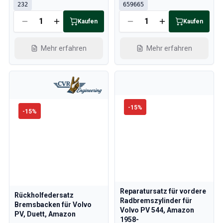
232
659665
Kaufen
Kaufen
Mehr erfahren
Mehr erfahren
-
15
%
-
15
%
Reparatursatz für vordere
Rückholfedersatz
Radbremszylinder für
Bremsbacken für Volvo
Volvo PV 544, Amazon
PV, Duett, Amazon
1958-