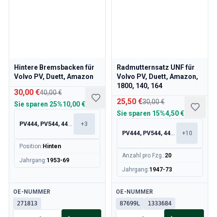
Volvo 140/164 Motor Drosselklappengestänge
Volvo 140/164 MotorenErsatzteile
Volvo 140/164 Vorderradaufhängung
Volvo 140/164 Kraftstoff-/Auspuffanlage
Volvo 140/164 Heizung/Frischluft
Volvo 140/164 InnenausstattungsErsatzteile
Hintere Bremsbacken für
Radmutternsatz UNF für
Volvo 140/164 Getriebe/Hinterradaufhängung
Volvo PV, Duett, Amazon
Volvo PV, Duett, Amazon,
Volvo 140/164 Sonstiges
1800, 140, 164
30,00 €
40,00 €
Volvo 140/164 Räder/Nabenkappen
25,50 €
30,00 €
Sie sparen
25%
10,00 €
Volvo 240/260 Ersatzteile
Sie sparen
15%
4,50 €
Volvo 240/260 Bremsanlage
PV444, PV544, 445, 210
+
3
Volvo 240/260 Kraftstoff-/Auspuffanlage
PV444, PV544, 445, 210
+
10
Volvo 240/260 Elektrische Ausrüstung
Position
:
Hinten
Volvo 240/260 Vorderradaufhängung
Anzahl pro Fzg.
:
20
Jahrgang
:
1953-69
Volvo 240/260 InnenraumErsatzteile
Jahrgang
:
1947-73
Volvo 240/260 Räder
Volvo 240/260 MotorenErsatzteile
Verfügbar
Verfügbar
OE-NUMMER
OE-NUMMER
Volvo 240/260 KarosserieErsatzteile
271813
87699L
1333684
Volvo 240/260 Heizung/Frischluft