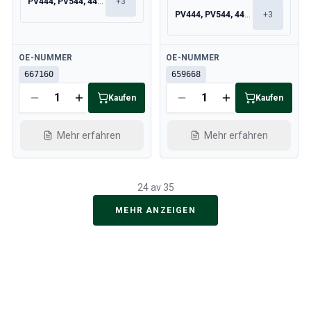
PV444, PV544, 445, 210
+
3
PV444, PV544, 445, 210
+
3
Verfügbar
Verfügbar
OE-NUMMER
OE-NUMMER
667160
659668
Kaufen
Kaufen
Mehr erfahren
Mehr erfahren
24 av 35
MEHR ANZEIGEN