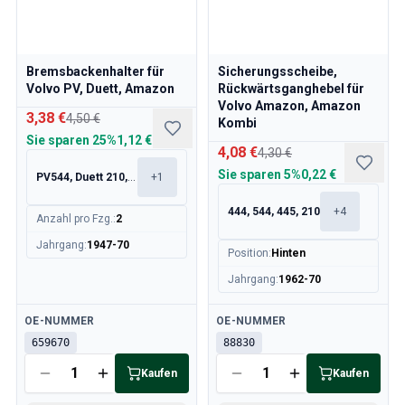
Bremsbackenhalter für
Sicherungsscheibe,
Volvo PV, Duett, Amazon
Rückwärtsganghebel für
Volvo Amazon, Amazon
3,38 €
4,50 €
Kombi
Sie sparen
25%
1,12 €
4,08 €
4,30 €
Sie sparen
5%
0,22 €
PV544, Duett 210, 120, 130
+
1
444, 544, 445, 210
+
4
Anzahl pro Fzg.
:
2
Jahrgang
:
1947-70
Position
:
Hinten
Jahrgang
:
1962-70
Verfügbar
Verfügbar
OE-NUMMER
OE-NUMMER
659670
88830
Kaufen
Kaufen