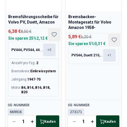
Bremsführungsscheibe für
Bremsbacken-
Volvo PV, Duett, Amazon
Montagesatz für Volvo
Amazon 1958-
6,38 €
8,50 €
5,89 €
6,20 €
Sie sparen
25%
2,12 €
Sie sparen
5%
0,31 €
PV444, PV544, 445, 210
+
3
PV544, Duett 210, 120, 130
+
1
Anzahl pro Fzg.
:
2
Bremskreis
:
Einkreissystem
Jahrgang
:
1947-70
Motor
:
B4, B14, B16, B18,
B20
Verfügbar
Verfügbar
OE-NUMMER
OE-NUMMER
669916
273171
Kaufen
Kaufen