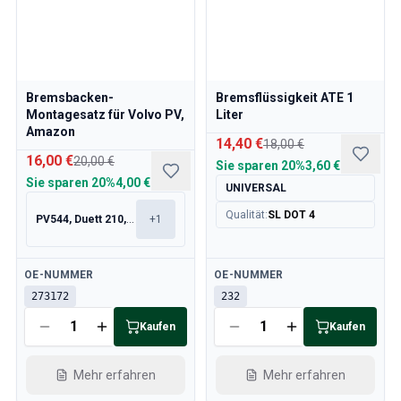
Kühlsystem
Antrieb
Gasgestänge
Fahrwerk & Lenkung
Heizung & Klima
Bremsbacken-
Bremsflüssigkeit ATE 1
Zubehör & Sonstiges
Montagesatz für Volvo PV,
Liter
Amazon
Karosserie
14,40 €
18,00 €
Innenausstattung
16,00 €
20,00 €
Sie sparen
20%
3,60 €
Aktion
Sie sparen
20%
4,00 €
UNIVERSAL
Aktion des Monats
Qualität
:
SL DOT 4
PV544, Duett 210, 120, 130
+
1
Verfügbar
Verfügbar
OE-NUMMER
OE-NUMMER
273172
232
Kaufen
Kaufen
Mehr erfahren
Mehr erfahren