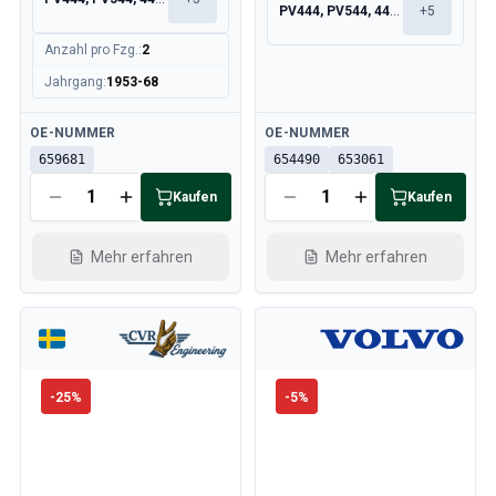
PV444, PV544, 445, 210
+
5
Anzahl pro Fzg.
:
2
Jahrgang
:
1953-68
Verfügbar
Verfügbar
OE-NUMMER
OE-NUMMER
659681
654490
653061
Kaufen
Kaufen
Mehr erfahren
Mehr erfahren
-
25
%
-
5
%