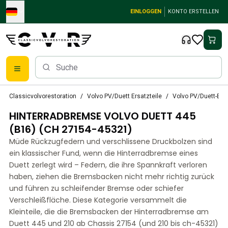
Skip to main content
EINLOGGEN
KONTO ERSTELLEN
Klassische Volvo Teile
Classicvolvorestoration
Volvo PV/Duett Ersatzteile
Volvo PV/Duett-Br
Bremsen
HINTERRADBREMSE VOLVO DUETT 445
Volvo PV/Duett Ersatzteile
Volvo PV/Duett-Bremsanlage
(B16) (CH 27154-45321)
Volvo PV/Duett Kraftstoff-/Auspuffanlage
Müde Rückzugfedern und verschlissene Druckbolzen sind
Volvo PV/Duett Elektrische Ausrüstung
ein klassischer Fund, wenn die Hinterradbremse eines
Volvo PV/Duett Vorderradaufhängung
Duett zerlegt wird – Federn, die ihre Spannkraft verloren
Volvo PV/Duett InnenausstattungsErsatzteile
haben, ziehen die Bremsbacken nicht mehr richtig zurück
PV/Duett Karosserie
und führen zu schleifender Bremse oder schiefer
Verschleißfläche. Diese Kategorie versammelt die
Volvo PV/Duett Getriebe/Hinterradaufhängung
Kleinteile, die die Bremsbacken der Hinterradbremse am
Volvo PV/Duett Kühlsystem
Duett 445 und 210 ab Chassis 27154 (und 210 bis ch-45321)
Volvo PV/Duett-MotorenErsatzteile