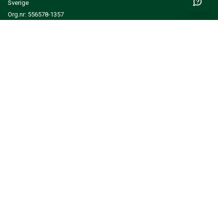
Sverige
Org.nr: 556578-1357
Erfahre Neuigkeiten und Inspiration zuerst
EINREICHEN
INFORMATIONEN
EIN KUNDENKONTO ERSTELLEN
MEIN KONTO
KUNDENSERVICE