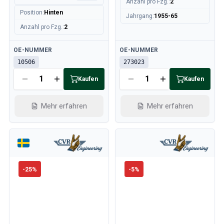
Anzahl pro Fzg.
:
2
Position
:
Hinten
Jahrgang
:
1955-65
Anzahl pro Fzg.
:
2
Verfügbar
Verfügbar
OE-NUMMER
OE-NUMMER
10506
273023
Kaufen
Kaufen
Mehr erfahren
Mehr erfahren
-
25
%
-
5
%