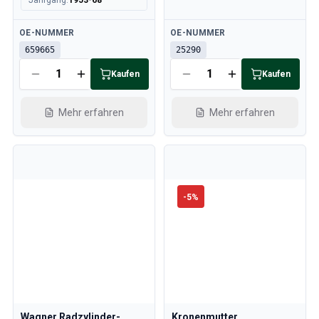
Jahrgang
:
1953-68
Verfügbar
Verfügbar
OE-NUMMER
OE-NUMMER
659665
25290
Kaufen
Kaufen
Mehr erfahren
Mehr erfahren
-
5
%
Wagner Radzylinder-
Kronenmutter