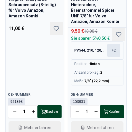
Schraubensatz (8-teilig)
Hinterachse,
für Volvo Amazon,
Bremstrommel Spicer
Amazon Kombi
UNF 7/8" für Volvo
Amazon, Amazon Kombi
11,00 €
9,50 €
10,00 €
Sie sparen
5%
0,50 €
PV544, 210, 120, 130
+
2
Position
:
Hinten
Anzahl pro Fzg.
:
2
Maße
:
7/8" (22,2 mm)
Verfügbar
Verfügbar
OE-NUMMER
OE-NUMMER
921803
153031
Kaufen
Kaufen
Mehr erfahren
Mehr erfahren