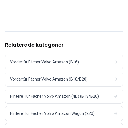
Relaterade kategorier
Vordertür Fächer Volvo Amazon (B16)
Vordertür Fächer Volvo Amazon (B18/B20)
Hintere Tür Fächer Volvo Amazon (4D) (B18/B20)
Hintere Tür Fächer Volvo Amazon Wagon (220)