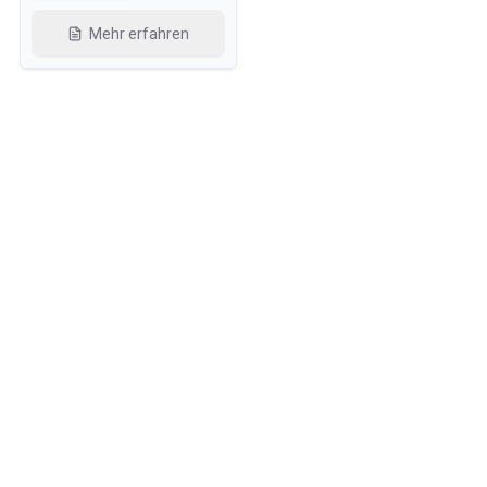
Mehr erfahren