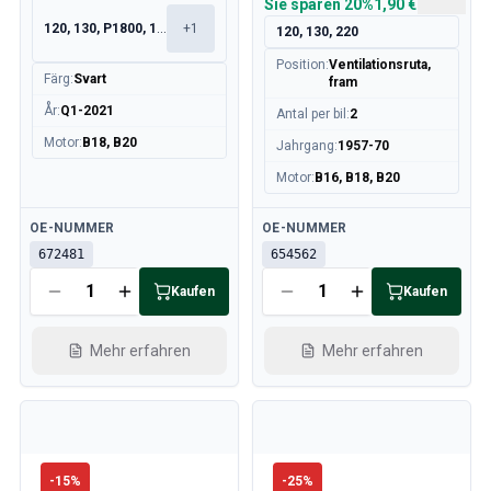
Sie sparen
20%
1,90 €
Volvo 140/164 Motor Drosselklappengestänge
120, 130, P1800, 140
+
1
120, 130, 220
Volvo 140/164 MotorenErsatzteile
Volvo 140/164 Vorderradaufhängung
Position
:
Ventilationsruta,
Färg
:
Svart
fram
Volvo 140/164 Kraftstoff-/Auspuffanlage
År
:
Q1-2021
Volvo 140/164 Heizung/Frischluft
Antal per bil
:
2
Volvo 140/164 InnenausstattungsErsatzteile
Motor
:
B18, B20
Jahrgang
:
1957-70
Volvo 140/164 Getriebe/Hinterradaufhängung
Motor
:
B16, B18, B20
Volvo 140/164 Sonstiges
Volvo 140/164 Räder/Nabenkappen
Verfügbar
Verfügbar
OE-NUMMER
OE-NUMMER
Volvo 240/260 Ersatzteile
672481
654562
Volvo 240/260 Bremsanlage
Kaufen
Kaufen
Volvo 240/260 Kraftstoff-/Auspuffanlage
Volvo 240/260 Elektrische Ausrüstung
Volvo 240/260 Vorderradaufhängung
Mehr erfahren
Mehr erfahren
Volvo 240/260 InnenraumErsatzteile
Volvo 240/260 Räder
Volvo 240/260 MotorenErsatzteile
Volvo 240/260 KarosserieErsatzteile
Volvo 240/260 Heizung/Frischluft
-
15
%
-
25
%