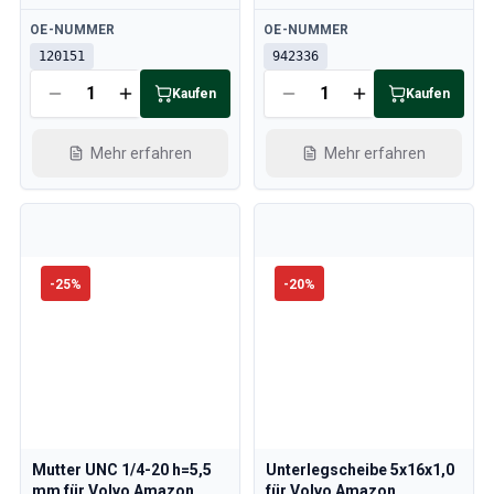
Verfügbar
Verfügbar
OE-NUMMER
OE-NUMMER
120151
942336
Kaufen
Kaufen
Mehr erfahren
Mehr erfahren
-
25
%
-
20
%
Mutter UNC 1/4-20 h=5,5
Unterlegscheibe 5x16x1,0
mm für Volvo Amazon,
für Volvo Amazon,