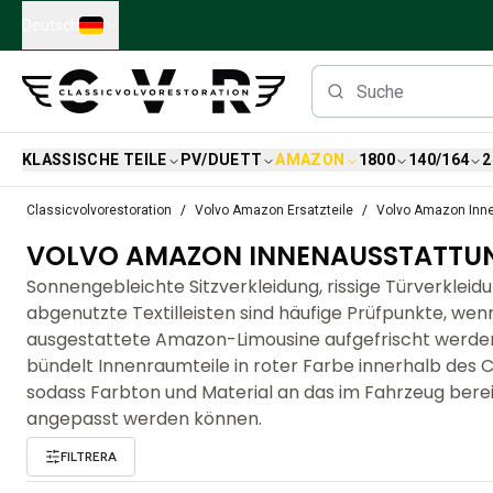
Skip to main content
Deutsch
KLASSISCHE TEILE
PV/DUETT
AMAZON
1800
140/164
2
Klassische Volvo Teile
Classicvolvorestoration
Volvo Amazon Ersatzteile
Volvo Amazon Inne
Bremsen
VOLVO AMAZON INNENAUSSTATTUNG
Volvo PV/Duett Ersatzteile
Volvo PV/Duett-Bremsanlage
Sonnengebleichte Sitzverkleidung, rissige Türverkleid
Volvo PV/Duett Kraftstoff-/Auspuffanlage
abgenutzte Textilleisten sind häufige Prüfpunkte, wenn
Volvo PV/Duett Elektrische Ausrüstung
ausgestattete Amazon-Limousine aufgefrischt werden
Volvo PV/Duett Vorderradaufhängung
bündelt Innenraumteile in roter Farbe innerhalb des 
Volvo PV/Duett InnenausstattungsErsatzteile
sodass Farbton und Material an das im Fahrzeug ber
PV/Duett Karosserie
angepasst werden können.
Volvo PV/Duett Getriebe/Hinterradaufhängung
FILTRERA
Volvo PV/Duett Kühlsystem
Volvo PV/Duett-MotorenErsatzteile