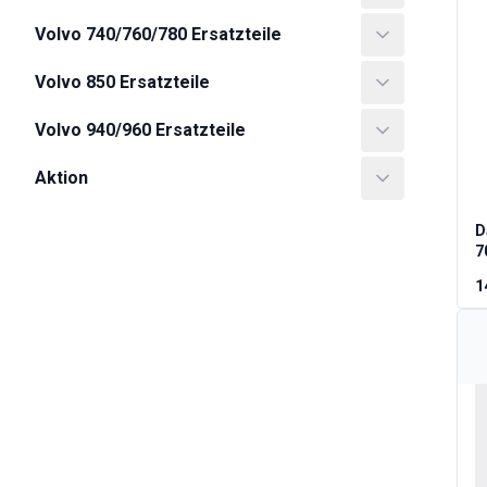
Volvo 1800 Ersatzteile
Volvo 1800 Bremsanlage
Volvo 740/760/780 Ersatzteile
Volvo 1800 Kraftstoff-/Auspuffanlage
Volvo 1800 KarosserieErsatzteile
Volvo 850 Ersatzteile
Volvo 1800 Kühlsystem
Volvo 940/960 Ersatzteile
Volvo 1800 Motor Drosselklappengestänge
Volvo 1800 MotorErsatzteile
Aktion
Volvo 1800 Elektrische Ausrüstung
Volvo 1800 Vorderradaufhängung
D
Volvo 1800 Getriebe/Hinterradaufhängung
7
Volvo 1800 InnenausstattungsErsatzteile
1
Volvo 1800 Heizungsanlage/Frischluft (1961-73)
Volvo 1800 Räder/Nabenkappen
Volvo 1800 Sonstiges
Volvo 140/164 Ersatzteile
Volvo 140/164 KarosserieErsatzteile
Volvo 140/164 Bremssystem
Volvo 140/164 Kühlsystem
Volvo 140/164 Elektrische Ausrüstung