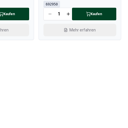
692950
Kaufen
Kaufen
ahren
Mehr erfahren