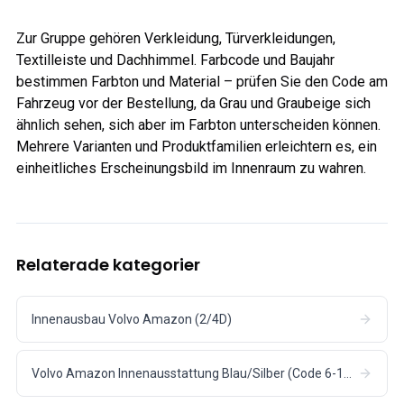
Zur Gruppe gehören Verkleidung, Türverkleidungen,
Textilleiste und Dachhimmel. Farbcode und Baujahr
bestimmen Farbton und Material – prüfen Sie den Code am
Fahrzeug vor der Bestellung, da Grau und Graubeige sich
ähnlich sehen, sich aber im Farbton unterscheiden können.
Mehrere Varianten und Produktfamilien erleichtern es, ein
einheitliches Erscheinungsbild im Innenraum zu wahren.
Relaterade kategorier
Innenausbau Volvo Amazon (2/4D)
Volvo Amazon Innenausstattung Blau/Silber (Code 6-106) (1957-58)