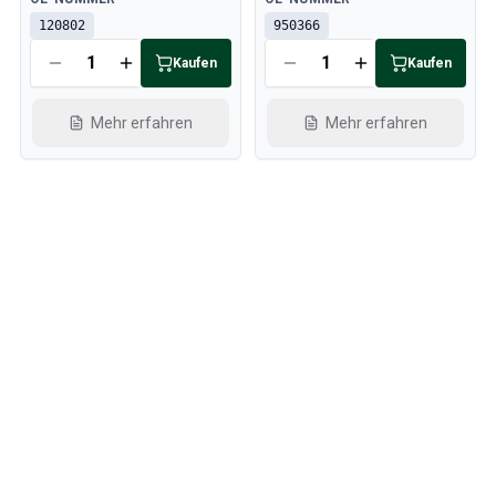
Volvo 850 Ersatzteile
Volvo 850 Bremsanlage
120802
950366
Volvo 850 Räder/Nabenabdeckungen
Kaufen
Kaufen
Volvo 850 KarosserieErsatzteile
Volvo 850 Kraftstoff-/Auspuffanlage
Mehr erfahren
Mehr erfahren
Volvo 850 InnenraumErsatzteile
Volvo 850 Getriebe
Volvo 850 Kühlsystem
Volvo 850 MotorenErsatzteile
Volvo 850 Elektrische Ausrüstung
Volvo 850 Heizungsanlage
Volvo 850 Lenkung/Federung
Volvo 850 Verschiedene Ersatzteile
Volvo 940/960 Ersatzteile
Bremsen
Elektrik
Motor
Kraftstoff & Abgas
Felgen & Reifen