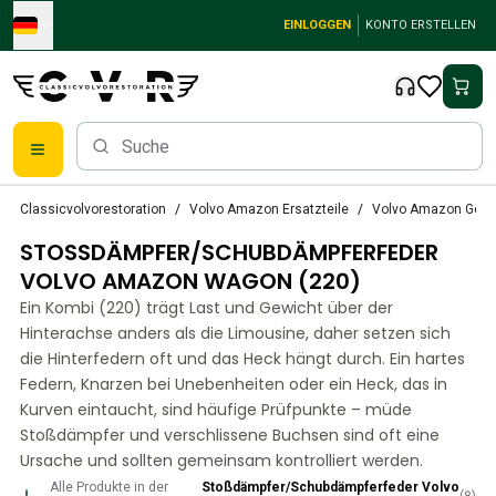
Skip to main content
EINLOGGEN
KONTO ERSTELLEN
Klassische Volvo Teile
Classicvolvorestoration
Volvo Amazon Ersatzteile
Volvo Amazon Getri
Bremsen
STOSSDÄMPFER/SCHUBDÄMPFERFEDER V
Volvo PV/Duett Ersatzteile
Volvo PV/Duett-Bremsanlage
OLVO AMAZON WAGON (220)
Volvo PV/Duett Kraftstoff-/Auspuffanlage
Ein Kombi (220) trägt Last und Gewicht über der
Volvo PV/Duett Elektrische Ausrüstung
Hinterachse anders als die Limousine, daher setzen sich
Volvo PV/Duett Vorderradaufhängung
die Hinterfedern oft und das Heck hängt durch. Ein hartes
Volvo PV/Duett InnenausstattungsErsatzteile
Federn, Knarzen bei Unebenheiten oder ein Heck, das in
PV/Duett Karosserie
Kurven eintaucht, sind häufige Prüfpunkte – müde
Stoßdämpfer und verschlissene Buchsen sind oft eine
Volvo PV/Duett Getriebe/Hinterradaufhängung
Ursache und sollten gemeinsam kontrolliert werden.
Volvo PV/Duett Kühlsystem
Volvo PV/Duett-MotorenErsatzteile
Alle Produkte in der
Stoßdämpfer/Schubdämpferfeder Volvo