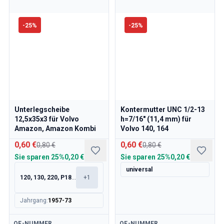
Volvo 240/260 Motor Drosselklappengestänge
Volvo 240/260 Kühlsystem
-
25
%
-
25
%
Volvo 240/260 Getriebe/Hinterradaufhängung
Volvo 240/260 Sonstiges
Volvo 740/760/780 Ersatzteile
Volvo 740/760/780 Bremsanlage
Volvo 700 Kraftstoff-/Auspuffanlage
Volvo 740/760/780 Getriebe/Hinterradaufhängung
Volvo 700 Kühlsystem
Unterlegscheibe
Kontermutter UNC 1/2-13
Volvo 740/760/780 Sonstiges
12,5x35x3 für Volvo
h=7/16" (11,4 mm) für
Volvo 740/760/780 Elektrische Ausrüstung
Amazon, Amazon Kombi
Volvo 140, 164
Volvo 740/760/780 Motor Drosselklappengestänge
0,60 €
0,60 €
0,80 €
0,80 €
Volvo 700 Heizungsanlage/Frischlufteinheit
Sie sparen
25%
0,20 €
Sie sparen
25%
0,20 €
Volvo 700 Räder/Nabenabdeckungen
universal
Volvo 700 MotorErsatzteile
120, 130, 220, P1800
+
1
Volvo 740/760/780 KarosserieErsatzteile
Volvo 740/760/780 InnenraumErsatzteile
Jahrgang
:
1957-73
Volvo 740/760/780 Vorderradaufhängung
Verfügbar
Verfügbar
OE-NUMMER
OE-NUMMER