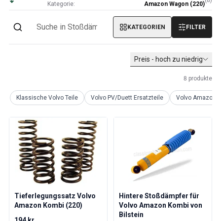
(
8
)
Kategorie:
Amazon Wagon (220)
Volvo PV/Duett Sonstiges
Volvo PV/Duett Motor Drosselklappengestänge
KATEGORIEN
FILTER
Volvo PV/Duett-Heizung/Frischluft
Volvo PV/Duett Räder/Nabenkappen
Volvo Amazon Ersatzteile
Preis - hoch zu niedrig
Volvo Amazon KarosserieErsatzteile
Volvo Amazon Bremssystem
8
produkte
Volvo Amazon Kühlsystem
Klassische Volvo Teile
Volvo PV/Duett Ersatzteile
Volvo Amazon Er
Volvo Amazon Elektrische Geräte
Volvo Amazon MotorenErsatzteile
Volvo Amazon Motor Drosselklappengestänge
Volvo Amazon Kraftstoff-/Auspuffanlage
Volvo Amazon Vorderradaufhängung
Volvo Amazon Innenraum Ersatzteile
Volvo Amazon Heizgerät/Frischluft
Volvo Amazon Getriebe/Hinterradaufhängung
Tieferlegungssatz Volvo
Hintere Stoßdämpfer für
Volvo Amazon Verschiedene Ersatzteile
Amazon Kombi (220)
Volvo Amazon Kombi von
Volvo Amazon Räder/Nabenkappen
Bilstein
194 kr