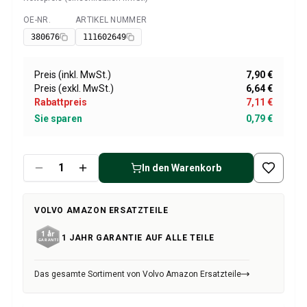
Volvo 1800 Ersatzteile
Volvo 1800 Bremsanlage
OE-NR.
ARTIKEL NUMMER
Verfügbar
Volvo 1800 Kraftstoff-/Auspuffanlage
380676
111602649
Volvo 1800 KarosserieErsatzteile
Volvo 1800 Kühlsystem
Preis (inkl. MwSt.)
7,90 €
Volvo 1800 Motor Drosselklappengestänge
Preis (exkl. MwSt.)
6,64 €
Volvo 1800 MotorErsatzteile
Rabattpreis
7,11 €
Volvo 1800 Elektrische Ausrüstung
Sie sparen
0,79 €
Volvo 1800 Vorderradaufhängung
Volvo 1800 Getriebe/Hinterradaufhängung
Volvo 1800 InnenausstattungsErsatzteile
In den Warenkorb
Volvo 1800 Heizungsanlage/Frischluft (1961-73)
Volvo 1800 Räder/Nabenkappen
VOLVO AMAZON ERSATZTEILE
Volvo 1800 Sonstiges
Volvo 140/164 Ersatzteile
1 JAHR GARANTIE AUF ALLE TEILE
Volvo 140/164 KarosserieErsatzteile
Volvo 140/164 Bremssystem
Das gesamte Sortiment von Volvo Amazon Ersatzteile
Volvo 140/164 Kühlsystem
Volvo 140/164 Elektrische Ausrüstung