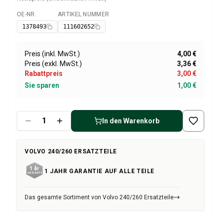
Volvo 1800 Ersatzteile
Volvo 1800 Bremsanlage
OE-NR.
ARTIKEL NUMMER
Verfügbar
Volvo 1800 Kraftstoff-/Auspuffanlage
1378493
111602652
Volvo 1800 KarosserieErsatzteile
Volvo 1800 Kühlsystem
Preis (inkl. MwSt.)
4,00 €
Volvo 1800 Motor Drosselklappengestänge
Preis (exkl. MwSt.)
3,36 €
Volvo 1800 MotorErsatzteile
Rabattpreis
3,00 €
Volvo 1800 Elektrische Ausrüstung
Sie sparen
1,00 €
Volvo 1800 Vorderradaufhängung
Volvo 1800 Getriebe/Hinterradaufhängung
Volvo 1800 InnenausstattungsErsatzteile
In den Warenkorb
Volvo 1800 Heizungsanlage/Frischluft (1961-73)
Volvo 1800 Räder/Nabenkappen
VOLVO 240/260 ERSATZTEILE
Volvo 1800 Sonstiges
Volvo 140/164 Ersatzteile
1 JAHR GARANTIE AUF ALLE TEILE
Volvo 140/164 KarosserieErsatzteile
Volvo 140/164 Bremssystem
Das gesamte Sortiment von Volvo 240/260 Ersatzteile
Volvo 140/164 Kühlsystem
Volvo 140/164 Elektrische Ausrüstung