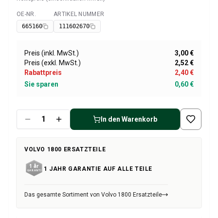
Volvo 1800 Ersatzteile
Volvo 1800 Bremsanlage
OE-NR.
ARTIKEL NUMMER
Verfügbar
Volvo 1800 Kraftstoff-/Auspuffanlage
665160
111602670
Volvo 1800 KarosserieErsatzteile
Volvo 1800 Kühlsystem
Preis (inkl. MwSt.)
3,00 €
Volvo 1800 Motor Drosselklappengestänge
Preis (exkl. MwSt.)
2,52 €
Volvo 1800 MotorErsatzteile
Rabattpreis
2,40 €
Volvo 1800 Elektrische Ausrüstung
Sie sparen
0,60 €
Volvo 1800 Vorderradaufhängung
Volvo 1800 Getriebe/Hinterradaufhängung
Volvo 1800 InnenausstattungsErsatzteile
In den Warenkorb
Volvo 1800 Heizungsanlage/Frischluft (1961-73)
Volvo 1800 Räder/Nabenkappen
VOLVO 1800 ERSATZTEILE
Volvo 1800 Sonstiges
Volvo 140/164 Ersatzteile
1 JAHR GARANTIE AUF ALLE TEILE
Volvo 140/164 KarosserieErsatzteile
Volvo 140/164 Bremssystem
Das gesamte Sortiment von Volvo 1800 Ersatzteile
Volvo 140/164 Kühlsystem
Volvo 140/164 Elektrische Ausrüstung