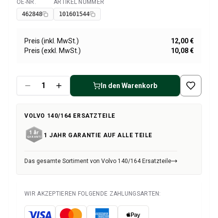
Volvo 1800 Ersatzteile
OE-NR.
ARTIKEL NUMMER
Verfügbar
Volvo 1800 Bremsanlage
462848
101601544
Volvo 1800 Kraftstoff-/Auspuffanlage
Volvo 1800 KarosserieErsatzteile
Preis (inkl. MwSt.)
12,00 €
Volvo 1800 Kühlsystem
Preis (exkl. MwSt.)
10,08 €
Volvo 1800 Motor Drosselklappengestänge
Volvo 1800 MotorErsatzteile
Volvo 1800 Elektrische Ausrüstung
In den Warenkorb
Volvo 1800 Vorderradaufhängung
Volvo 1800 Getriebe/Hinterradaufhängung
VOLVO 140/164 ERSATZTEILE
Volvo 1800 InnenausstattungsErsatzteile
Volvo 1800 Heizungsanlage/Frischluft (1961-73)
1 JAHR GARANTIE AUF ALLE TEILE
Volvo 1800 Räder/Nabenkappen
Volvo 1800 Sonstiges
Das gesamte Sortiment von Volvo 140/164 Ersatzteile
Volvo 140/164 Ersatzteile
Volvo 140/164 KarosserieErsatzteile
Volvo 140/164 Bremssystem
WIR AKZEPTIEREN FOLGENDE ZAHLUNGSARTEN:
Volvo 140/164 Kühlsystem
Volvo 140/164 Elektrische Ausrüstung