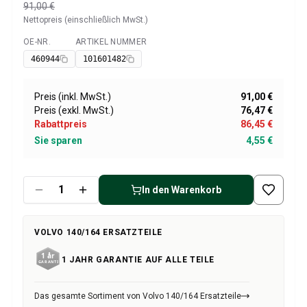
Volvo 1800 Ersatzteile
91,00 €
Volvo 1800 Bremsanlage
Nettopreis (einschließlich MwSt.)
Volvo 1800 Kraftstoff-/Auspuffanlage
OE-NR.
ARTIKEL NUMMER
Verfügbar
Volvo 1800 KarosserieErsatzteile
460944
101601482
Volvo 1800 Kühlsystem
Volvo 1800 Motor Drosselklappengestänge
Preis (inkl. MwSt.)
91,00 €
Volvo 1800 MotorErsatzteile
Preis (exkl. MwSt.)
76,47 €
Volvo 1800 Elektrische Ausrüstung
Rabattpreis
86,45 €
Volvo 1800 Vorderradaufhängung
Sie sparen
4,55 €
Volvo 1800 Getriebe/Hinterradaufhängung
Volvo 1800 InnenausstattungsErsatzteile
Volvo 1800 Heizungsanlage/Frischluft (1961-73)
In den Warenkorb
Volvo 1800 Räder/Nabenkappen
Volvo 1800 Sonstiges
Volvo 140/164 Ersatzteile
VOLVO 140/164 ERSATZTEILE
Volvo 140/164 KarosserieErsatzteile
1 JAHR GARANTIE AUF ALLE TEILE
Volvo 140/164 Bremssystem
Volvo 140/164 Kühlsystem
Volvo 140/164 Elektrische Ausrüstung
Das gesamte Sortiment von Volvo 140/164 Ersatzteile